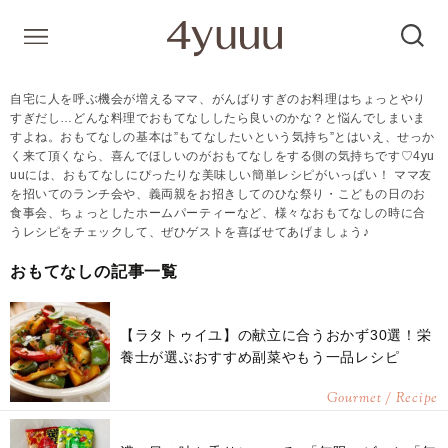
自宅に人を呼ぶ機会が増えるママ、がんばりすぎのお料理はちょっとやり
すぎだし…どんな料理でおもてなししたら良いのかな？と悩んでしまいま
すよね。おもてなしの基本は”もてなしたいという気持ち”とはいえ、せっか
く来て頂くなら、喜んでほしいのがおもてなしをする側の気持ちです♡4yu
uuには、おもてなしにぴったりな美味しい簡単レシピがいっぱい！ ママ友
を招いてのランチ会や、義両親をお招きしてのひな祭り・こどもの日のお
食事会、ちょっとしたホームパーティーなど、様々なおもてなしの時に合
うレシピをチェックして、ぜひゲストを喜ばせてあげましょう♪
おもてなしの記事一覧
【ラタトゥイユ】の献立に合うおかず30選！栄
養士が選ぶおすすめ副菜やもう一品レシピ
Gourmet / Recipe