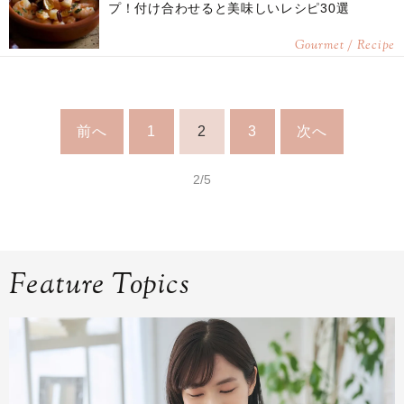
プ！付け合わせると美味しいレシピ30選
Gourmet / Recipe
前へ
1
2
3
次へ
2/5
Feature Topics