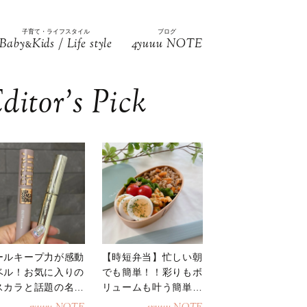
子育て・ライフスタイル
ブログ
Baby
Kids / Life style
4yuuu NOTE
&
ditor’s Pick
ールキープ力が感動
【時短弁当】忙しい朝
ベル！お気に入りの
でも簡単！！彩りもボ
スカラと話題の名品
リュームも叶う簡単そ
地
ぼろ弁当！