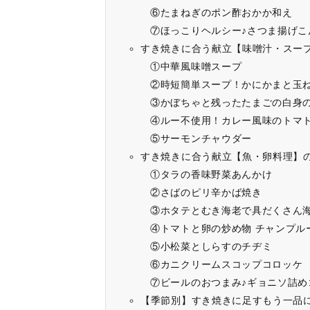
⑥たまねぎのポン酢おかか和え
⑦ほっこりヘルシー♪さつま揚げこ
すき焼きに合う献立【味噌汁・スー
①中華風味噌スープ
②時短簡単スープ！かにかまと玉
③かぼちゃと残ったたまごの白身
④ルー不使用！カレー風味のトマ
⑤サーモンチャウダー
すき焼きに合う献立【魚・卵料理】
①タラの香味野菜あんかけ
②さばのピリ辛かば焼き
③ホタテとむき海老で具だくさん
④トマトと卵の炒め物 チャンプル
⑤小松菜としらすのチヂミ
⑥カニクリームスコップコロッケ
⑦ビールのおつまみ♪ギョニソ詰め
【季節別】すき焼きに足すもう一品