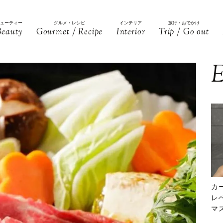
ビューティー
グルメ・レシピ
インテリア
旅行・おでかけ
Beauty
Gourmet / Recipe
Interior
Trip / Go out
E
カ
レ
マ
下