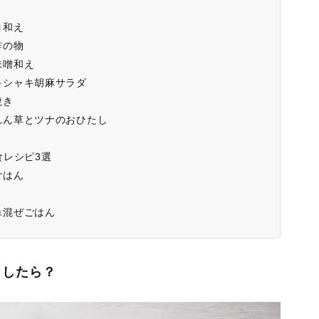
ヨ和え
酢の物
味噌和え
キシャキ胡麻サラダ
焼き
れん草とツナのおひたし
食レシピ3選
ごはん
単混ぜごはん
としたら？