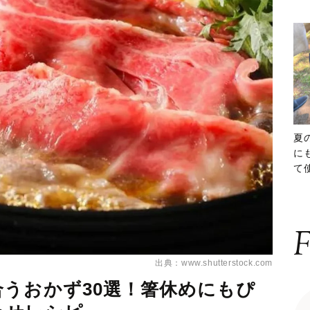
夏
に
て
ッ
F
出典：www.shutterstock.com
うおかず30選！箸休めにもぴ