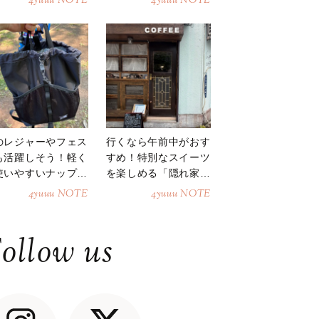
4yuuu NOTE
4yuuu NOTE
のレジャーやフェス
行くなら午前中がおす
も活躍しそう！軽く
すめ！特別なスイーツ
使いやすいナップサ
を楽しめる「隠れ家カ
ク
フェ」
4yuuu NOTE
4yuuu NOTE
ollow us