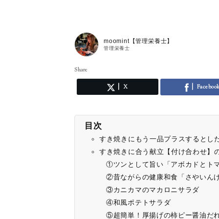
moomint【管理栄養士】
管理栄養士
Share
X
Faceboo
目次
すき焼きにもう一品プラスするとし
すき焼きに合う献立【付け合わせ】
①ツンとして旨い「アボカドとト
②昔ながらの健康和食「さやいん
③カニカマのマカロニサラダ
④和風ポテトサラダ
⑤超簡単！厚揚げの柿ピー醤油だ