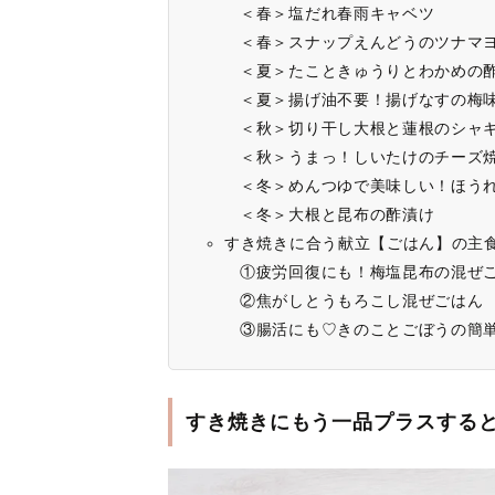
＜春＞塩だれ春雨キャベツ
＜春＞スナップえんどうのツナマ
＜夏＞たこときゅうりとわかめの
＜夏＞揚げ油不要！揚げなすの梅
＜秋＞切り干し大根と蓮根のシャ
＜秋＞うまっ！しいたけのチーズ
＜冬＞めんつゆで美味しい！ほう
＜冬＞大根と昆布の酢漬け
すき焼きに合う献立【ごはん】の主
①疲労回復にも！梅塩昆布の混ぜ
②焦がしとうもろこし混ぜごはん
③腸活にも♡きのことごぼうの簡
すき焼きにもう一品プラスする