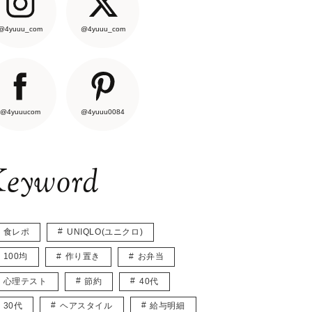
@4yuuu_com
@4yuuu_com
@4yuuucom
@4yuuu0084
eyword
食レポ
UNIQLO(ユニクロ)
100均
作り置き
お弁当
心理テスト
節約
40代
30代
ヘアスタイル
給与明細