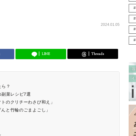
2024.01.05
k
LINE
Threads
たら？
の副菜レシピ7選
マトのクリチーわさび和え」
げんと竹輪のごまよごし」
れ