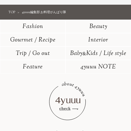
TOP
4yuuu編集部 お料理がんばり隊
Fashion
Beauty
Gourmet / Recipe
Interior
Trip / Go out
Baby
Kids / Life style
&
Feature
4yuuu NOTE