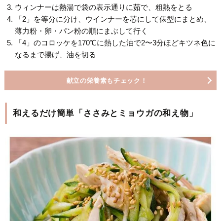
ウィンナーは熱湯で袋の表示通りに茹で、粗熱をとる
「2」を等分に分け、ウインナーを芯にして俵型にまとめ、
薄力粉・卵・パン粉の順にまぶして行く
「4」のコロッケを170℃に熱した油で2〜3分ほどキツネ色に
なるまで揚げ、油を切る
献立の栄養素もチェック！
和えるだけ簡単「ささみとミョウガの和え物」