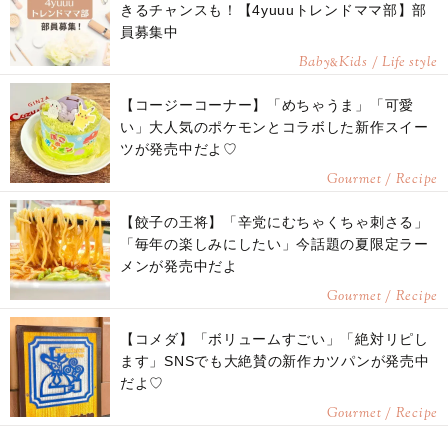
きるチャンスも！【4yuuuトレンドママ部】部
員募集中
Baby
Kids / Life style
&
【コージーコーナー】「めちゃうま」「可愛
い」大人気のポケモンとコラボした新作スイー
ツが発売中だよ♡
Gourmet / Recipe
【餃子の王将】「辛党にむちゃくちゃ刺さる」
「毎年の楽しみにしたい」今話題の夏限定ラー
メンが発売中だよ
Gourmet / Recipe
【コメダ】「ボリュームすごい」「絶対リピし
ます」SNSでも大絶賛の新作カツパンが発売中
だよ♡
Gourmet / Recipe