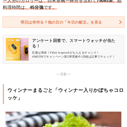
一人分のカロリーは、白米茶碗一杯分を含めて
750kcal
。総
料理時間は、
45分強
です。
明日は何作る？他の日の「今日の献立」を見る
アンケート回答で、スマートウォッチが当た
る！
応募は簡単！Fitbit Inspire3がもらえるチャンス！
4MOONでキャンペーン第2弾実施中♪詳細は記事でチェック！
― 広告 ―
ウィンナーまるごと「ウィンナー入りかぼちゃコロ
ッケ」