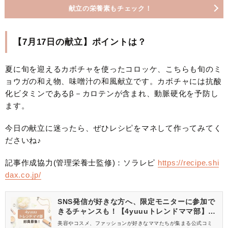
献立の栄養素もチェック！
【7月17日の献立】ポイントは？
夏に旬を迎えるカボチャを使ったコロッケ、こちらも旬のミ
ョウガの和え物、味噌汁の和風献立です。カボチャには抗酸
化ビタミンであるβ－カロテンが含まれ、動脈硬化を予防し
ます。
今日の献立に迷ったら、ぜひレシピをマネして作ってみてく
ださいね♪
記事作成協力(管理栄養士監修)：ソラレピ
https://recipe.shi
dax.co.jp/
SNS発信が好きな方へ、限定モニターに参加で
きるチャンスも！【4yuuuトレンドママ部】部
員募集中
美容やコスメ、ファッションが好きなママたちが集まる公式コミ