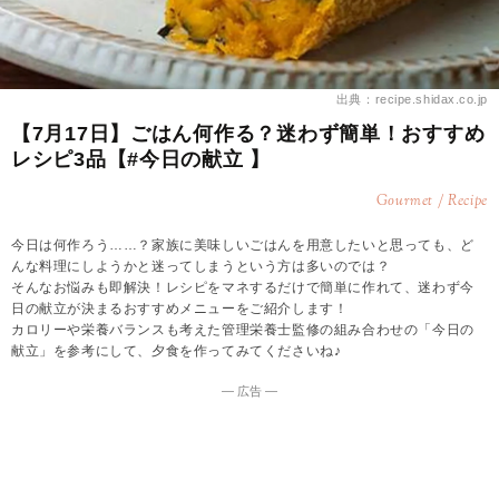
出典：recipe.shidax.co.jp
【7月17日】ごはん何作る？迷わず簡単！おすすめ
レシピ3品【#今日の献立 】
Gourmet / Recipe
今日は何作ろう……？家族に美味しいごはんを用意したいと思っても、ど
んな料理にしようかと迷ってしまうという方は多いのでは？
そんなお悩みも即解決！レシピをマネするだけで簡単に作れて、迷わず今
日の献立が決まるおすすめメニューをご紹介します！
カロリーや栄養バランスも考えた管理栄養士監修の組み合わせの「今日の
献立」を参考にして、夕食を作ってみてくださいね♪
― 広告 ―