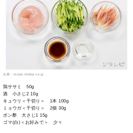
出典：recipe.shidax.co.jp
鶏ササミ 50g
酒 小さじ2 10g
キュウリ＜千切り＞ 1本 100g
ミョウガ＜千切り＞ 2個 30g
ポン酢 大さじ1 15g
ゴマ(白)＜お好みで＞ 少々