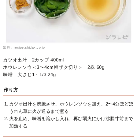
出典：recipe.shidax.co.jp
カツオ出汁 2カップ 400ml
ホウレンソウ＜3〜4cm幅ザク切り＞ 2株 60g
味噌 大さじ1・1/3 24g
作り方
カツオ出汁を沸騰させ、ホウレンソウを加え、2〜4分ほどほ
うれん草に火が通るまで煮る
火を止め、味噌を溶かし入れ、再び弱火にかけ沸騰寸前まで
加熱する