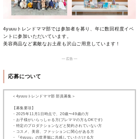
4yuuuトレンドママ部では参加者を募り、年に数回程度イベ
ントに参加いただいています。
美容商品など素敵なお土産も沢山ご用意しています！
― 広告 ―
応募について
＜4yuuuトレンドママ部 部員募集＞
【募集要項】
・2025年11月1日時点で、20歳〜49歳の方
・お子様がいらっしゃる方(プレママの方もOKです)
・特定のプロダクションなどと契約されていない方
・コスメ、美容、ファッションに関心がある方
・『4yuuu』の世界観に共感していただける方