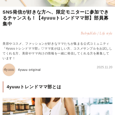
SNS発信が好きな方へ、限定モニターに参加でき
るチャンスも！【4yuuuトレンドママ部】部員募
集中
Baby
Kids / Life style
&
美容やコスメ、ファッションが好きなママたちが集まる公式コミュニティ
『4yuuuトレンドママ部』♡ママ友がほしい方、コスメサンプルをお試しし
てくれる方、美容やママ向けの情報を一緒に発信してくれる方を募集して
います！
2025.11.20
4yuuu original
4yuuuトレンドママ部とは