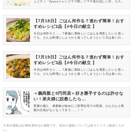
ュニティ『4yuuuトレンドママ部』♡ママ友がほしい方、コスメサ
ンプルをお試ししてくれる方、美容やママ向けの情報を一緒に発
信してくれる方を募集しています！
【7月18日】ごはん何作る？迷わず簡単！おす
すめレシピ2品【#今日の献立 】
今日は何作ろう……？家族に美味しいごはんを用意したいと思っ
ても、どんな料理にしようかと迷ってしまうという方は多いので
は？そんなお悩みも即解決！レシピをマネするだけで簡単に作れ
て、迷わず今日の献立が決まるおすすめメニューをご紹介しま
す！カロリーや栄養バランスも考えた管理栄養士監修の組み合わ
せの「今日の献立」を参考にして、夕食を作ってみてくださいね♪
【7月19日】ごはん何作る？迷わず簡単！おす
すめレシピ3品【#今日の献立 】
今日は何作ろう……？家族に美味しいごはんを用意したいと思っ
ても、どんな料理にしようかと迷ってしまうという方は多いので
は？そんなお悩みも即解決！レシピをマネするだけで簡単に作れ
て、迷わず今日の献立が決まるおすすめメニューをご紹介しま
す！カロリーや栄養バランスも考えた管理栄養士監修の組み合わ
せの「今日の献立」を参考にして、夕食を作ってみてくださいね♪
＜義両親と0円同居＞好き勝手するのは許せな
い！弟夫婦に説教したら…
実家の親と、弟家族が始めた二世帯住宅での同居。だんだんと両
親の元気がなくなってきて……！？
※表示価格は記事執筆時点の価格です。現在の価格については各サイトでご確認くださ
い。