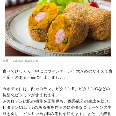
出典：recipe.shidax.co.jp
食べてびっくり、中にはウィンナーが！大きめのサイズで食
べ応えのある一品に仕上げました。
カボチャには、β-カロテン、ビタミンE、ビタミンCなどの
抗酸化ビタミンが含まれます。
β-カロテンは肌の機能を正常保ち、保湿成分の生成を助け、
ビタミンCはハリのある肌を作るのに必要なコラーゲンの生
成を促し、ビタミンEは肌の老化を抑えます。また、抗酸化