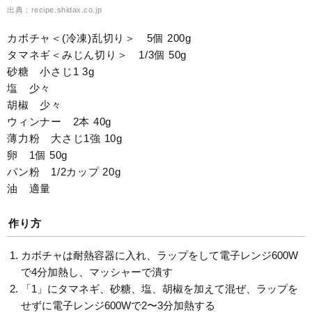
出典：recipe.shidax.co.jp
カボチャ＜(冷凍)乱切り＞ 5個 200g
タマネギ＜みじん切り＞ 1/3個 50g
砂糖 小さじ1 3g
塩 少々
胡椒 少々
ウィンナー 2本 40g
薄力粉 大さじ1強 10g
卵 1個 50g
パン粉 1/2カップ 20g
油 適量
作り方
カボチャは耐熱容器に入れ、ラップをして電子レンジ600W
で4分加熱し、マッシャーで潰す
「1」にタマネギ、砂糖、塩、胡椒を加えて混ぜ、ラップを
せずに電子レンジ600Wで2〜3分加熱する