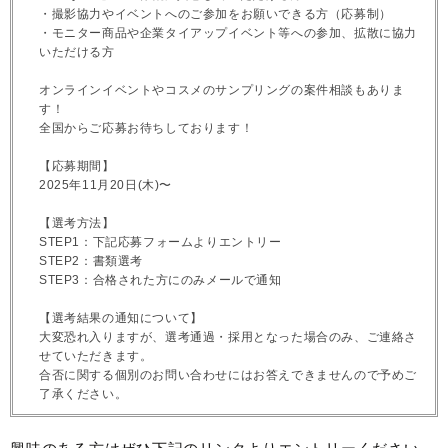
・撮影協力やイベントへのご参加をお願いできる方（応募制）
・モニター商品や企業タイアップイベント等への参加、拡散に協力
いただける方
オンラインイベントやコスメのサンプリングの案件相談もありま
す！
全国からご応募お待ちしております！
【応募期間】
2025年11月20日(木)〜
【選考方法】
STEP1：下記応募フォームよりエントリー
STEP2：書類選考
STEP3：合格された方にのみメールで通知
【選考結果の通知について】
大変恐れ入りますが、選考通過・採用となった場合のみ、ご連絡さ
せていただきます。
合否に関する個別のお問い合わせにはお答えできませんので予めご
了承ください。