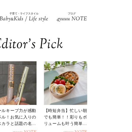
子育て・ライフスタイル
ブログ
Baby
Kids / Life style
4yuuu NOTE
&
ditor’s Pick
ールキープ力が感動
【時短弁当】忙しい朝
ベル！お気に入りの
でも簡単！！彩りもボ
スカラと話題の名品
リュームも叶う簡単そ
地
ぼろ弁当！