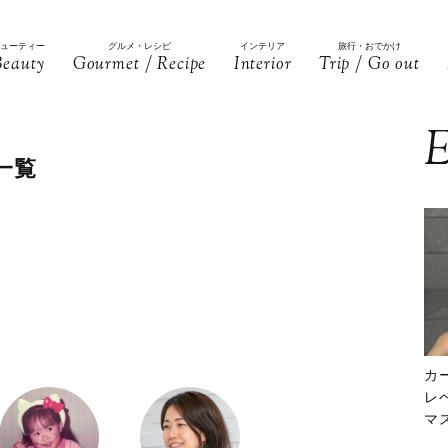
ビューティー
グルメ・レシピ
インテリア
旅行・おでかけ
Beauty
Gourmet / Recipe
Interior
Trip / Go out
E
一覧
カ
レ
マ
下