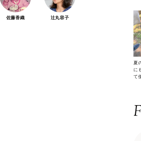
佐藤香織
辻丸容子
夏
に
て
ッ
F