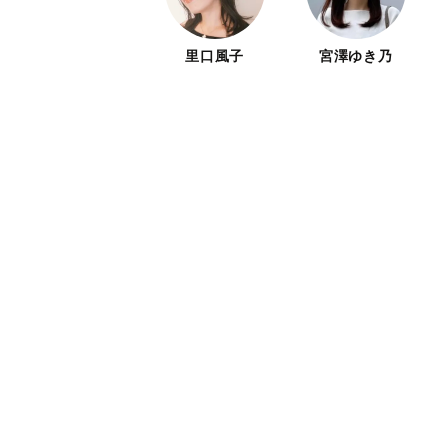
里口風子
宮澤ゆき乃