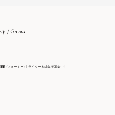
rip / Go out
EEE (フォーミー)
ライター＆編集者募集中!