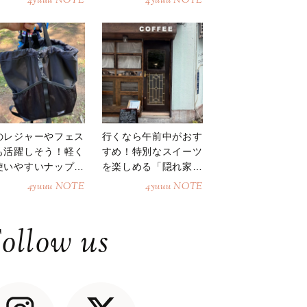
4yuuu NOTE
4yuuu NOTE
のレジャーやフェス
行くなら午前中がおす
も活躍しそう！軽く
すめ！特別なスイーツ
使いやすいナップサ
を楽しめる「隠れ家カ
ク
フェ」
4yuuu NOTE
4yuuu NOTE
ollow us