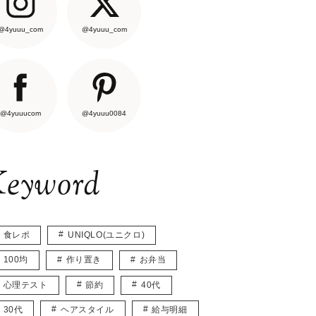
@4yuuu_com
@4yuuu_com
@4yuuucom
@4yuuu0084
eyword
食レポ
UNIQLO(ユニクロ)
100均
作り置き
お弁当
心理テスト
節約
40代
30代
ヘアスタイル
給与明細