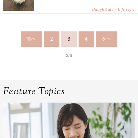
Baby
Kids / Life style
&
前へ
2
3
4
次へ
3/6
Feature Topics