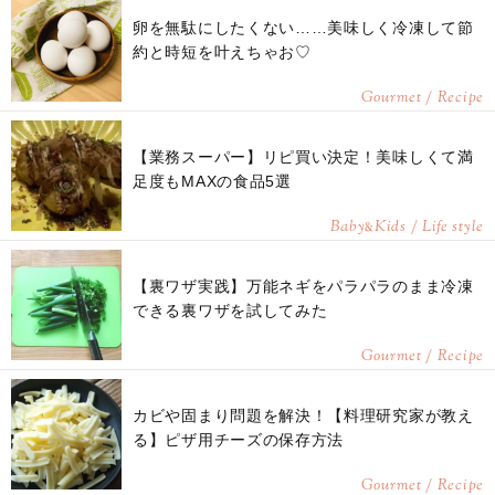
卵を無駄にしたくない……美味しく冷凍して節
約と時短を叶えちゃお♡
Gourmet / Recipe
【業務スーパー】リピ買い決定！美味しくて満
足度もMAXの食品5選
Baby
Kids / Life style
&
【裏ワザ実践】万能ネギをパラパラのまま冷凍
できる裏ワザを試してみた
Gourmet / Recipe
カビや固まり問題を解決！【料理研究家が教え
る】ピザ用チーズの保存方法
Gourmet / Recipe