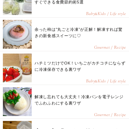
すぐできる食費節約術5選
Baby
Kids / Life style
&
余った柿は"丸ごと冷凍”が正解！解凍すれば驚
きの新食感スイーツに♡
Gourmet / Recipe
ハチミツだけでOK！いちごがカチコチにならず
に冷凍保存できる裏ワザ
Baby
Kids / Life style
&
解凍し忘れても大丈夫！冷凍パンを電子レンジ
でふわふわにする裏ワザ
Gourmet / Recipe