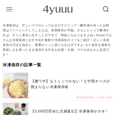
冷凍保存は、忙しいママのとっておきのテクニック！離乳食や余ったお料
理はフリージングしてしまえば、長期保存が可能。さらにレンジで解凍す
れば、すぐに食卓に出すことができて、時短にもなりますよね♪ 4yuuuでは
そんな冷凍保存におすすめの食材や冷凍保存のコツをご紹介！正しい冷凍
保存の方法を知ると、家事がぐっと楽になるはずですよ♪また意外な食材を
美味しさを保ったまま保存する方法も伝授！主婦・ママのみなさん必見で
す！
冷凍保存の記事一覧
【裏ワザ】もうくっつかない！ピザ用チーズが
固まらない冷凍保存術
Baby
Kids / Life style
&
【3,000万貯めた主婦直伝】冷凍保存がカギ！