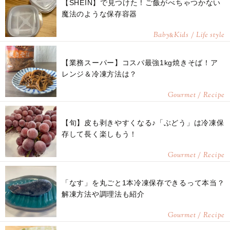
【SHEIN】で見つけた！ご飯がべちゃつかない
魔法のような保存容器
Baby
Kids / Life style
&
【業務スーパー】コスパ最強1kg焼きそば！ア
レンジ＆冷凍方法は？
Gourmet / Recipe
【旬】皮も剥きやすくなる♪「ぶどう」は冷凍保
存して長く楽しもう！
Gourmet / Recipe
「なす」を丸ごと1本冷凍保存できるって本当？
解凍方法や調理法も紹介
Gourmet / Recipe