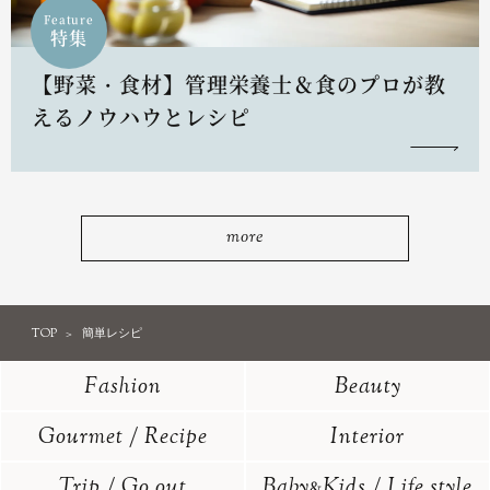
Feature
特集
【野菜・食材】管理栄養士＆食のプロが教
えるノウハウとレシピ
more
TOP
簡単レシピ
Fashion
Beauty
Gourmet / Recipe
Interior
Trip / Go out
Baby
Kids / Life style
&