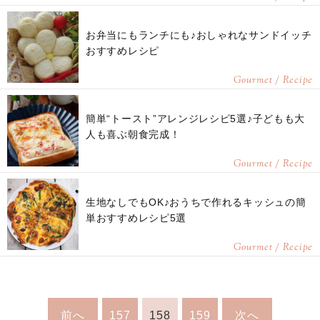
お弁当にもランチにも♪おしゃれなサンドイッチ
おすすめレシピ
Gourmet / Recipe
簡単“トースト”アレンジレシピ5選♪子どもも大
人も喜ぶ朝食完成！
Gourmet / Recipe
生地なしでもOK♪おうちで作れるキッシュの簡
単おすすめレシピ5選
Gourmet / Recipe
前へ
157
158
159
次へ