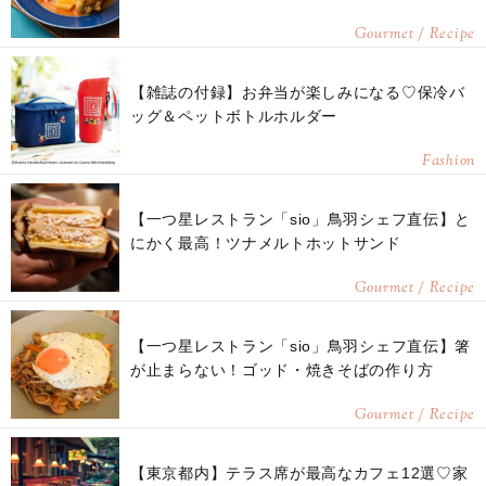
Gourmet / Recipe
【雑誌の付録】お弁当が楽しみになる♡保冷バ
ッグ＆ペットボトルホルダー
Fashion
【一つ星レストラン「sio」鳥羽シェフ直伝】と
にかく最高！ツナメルトホットサンド
Gourmet / Recipe
【一つ星レストラン「sio」鳥羽シェフ直伝】箸
が止まらない！ゴッド・焼きそばの作り方
Gourmet / Recipe
【東京都内】テラス席が最高なカフェ12選♡家