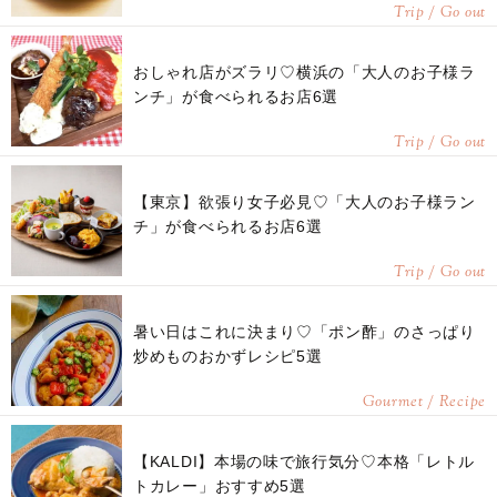
Trip / Go out
おしゃれ店がズラリ♡横浜の「大人のお子様ラ
ンチ」が食べられるお店6選
Trip / Go out
【東京】欲張り女子必見♡「大人のお子様ラン
チ」が食べられるお店6選
Trip / Go out
暑い日はこれに決まり♡「ポン酢」のさっぱり
炒めものおかずレシピ5選
Gourmet / Recipe
【KALDI】本場の味で旅行気分♡本格「レトル
トカレー」おすすめ5選