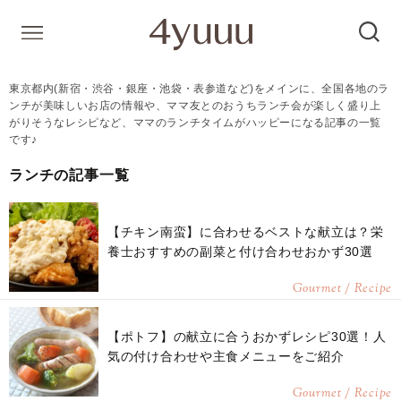
東京都内(新宿・渋谷・銀座・池袋・表参道など)をメインに、全国各地のラ
ンチが美味しいお店の情報や、ママ友とのおうちランチ会が楽しく盛り上
がりそうなレシピなど、ママのランチタイムがハッピーになる記事の一覧
です♪
ランチの記事一覧
【チキン南蛮】に合わせるベストな献立は？栄
養士おすすめの副菜と付け合わせおかず30選
Gourmet / Recipe
【ポトフ】の献立に合うおかずレシピ30選！人
気の付け合わせや主食メニューをご紹介
Gourmet / Recipe