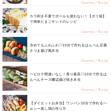
Gourmet / Recipe
カラ剥き不要でボールも使わない！【ポリ袋】
で簡単たまごサンドのレシピ
Gourmet / Recipe
冷めてもふわふわ♡10分で作れるはんぺん豆腐
さつま揚げ風弁当
Gourmet / Recipe
ヘビロテ間違いなし！香り最高♡10分で作るは
んぺんチーズ磯辺揚げ焼き弁当
Gourmet / Recipe
【ダイエットお弁当】ワンパン10分で作れるヘ
ルシー蒸し鶏の作り方