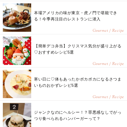
本場アメリカの味が東京・虎ノ門で堪能でき
る！今季再注目のレストランに潜入
Gourmet / Recipe
【簡単デコ弁当】クリスマス気分が盛り上がる
♡おすすめレシピ5選
Gourmet / Recipe
寒い日に♡体もあったかポカポカになるさつま
いものおかずレシピ5選
Gourmet / Recipe
ジャンクなのにヘルシー！？罪悪感なしでがっ
つり食べられるハンバーガーって？