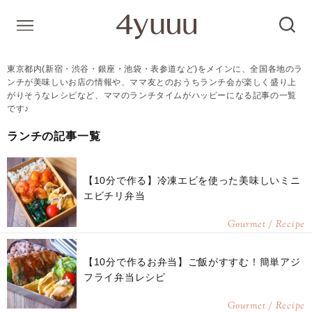
東京都内(新宿・渋谷・銀座・池袋・表参道など)をメインに、全国各地のラ
ンチが美味しいお店の情報や、ママ友とのおうちランチ会が楽しく盛り上
がりそうなレシピなど、ママのランチタイムがハッピーになる記事の一覧
です♪
ランチの記事一覧
【10分で作る】冷凍エビを使った美味しいミニ
エビチリ弁当
Gourmet / Recipe
【10分で作るお弁当】ご飯がすすむ！簡単アジ
フライ弁当レシピ
Gourmet / Recipe