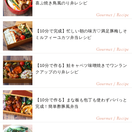
喜ぶ焼き鳥風のり弁レシピ
Gourmet / Recipe
【10分で完成】忙しい朝の味方♡満足豚梅しそ
ミルフィーユカツ弁当レシピ
Gourmet / Recipe
【10分で作る】鮭キャベツ味噌焼きでワンラン
クアップのり弁レシピ
Gourmet / Recipe
【10分で作る】まな板も包丁も使わずパパっと
完成！簡単酢豚風弁当
Gourmet / Recipe