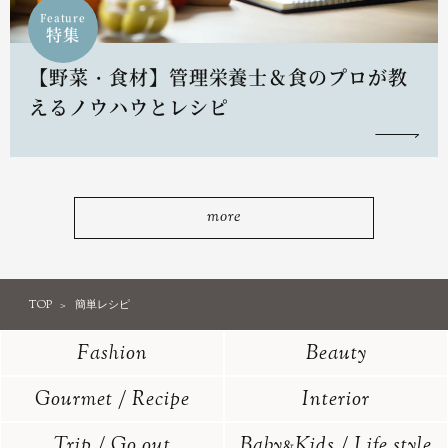
Feature
特集
【野菜・食材】管理栄養士＆食のプロが教
えるノウハウとレシピ
more
TOP
簡単レシピ
Fashion
Beauty
Gourmet / Recipe
Interior
Trip / Go out
Baby
Kids / Life style
&