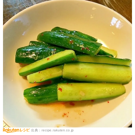
出典：recipe.rakuten.co.jp