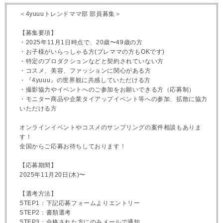
＜4yuuuトレンドママ部 部員募集＞
【募集要項】
・2025年11月1日時点で、20歳〜49歳の方
・お子様がいらっしゃる方(プレママの方もOKです)
・特定のプロダクションなどと契約されていない方
・コスメ、美容、ファッションに関心がある方
・『4yuuu』の世界観に共感していただける方
・撮影協力やイベントへのご参加をお願いできる方（応募制）
・モニター商品や企業タイアップイベント等への参加、拡散に協力
いただける方
オンラインイベントやコスメのサンプリングの案件相談もありま
す！
全国からご応募お待ちしております！
【応募期間】
2025年11月20日(木)〜
【選考方法】
STEP1：下記応募フォームよりエントリー
STEP2：書類選考
STEP3：合格された方にのみメールで通知