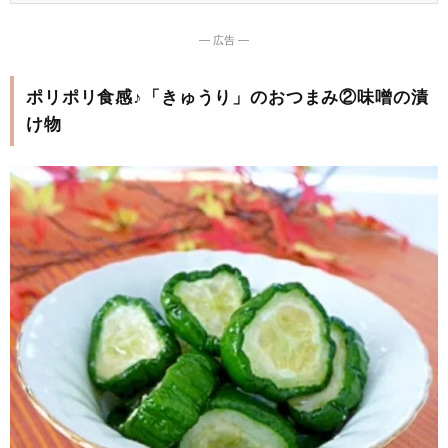
― 広告 ―
ポリポリ食感♪「きゅうり」のおつまみ②味噌の漬
け物