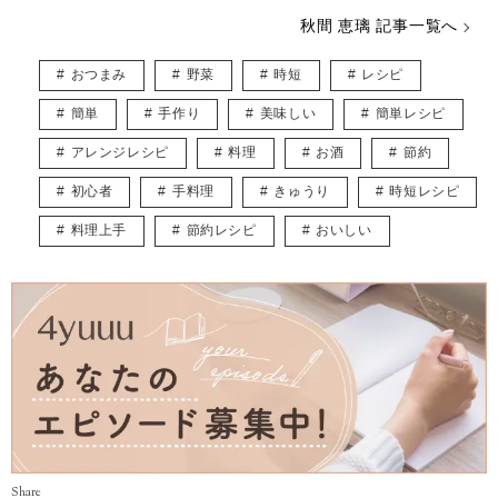
や美容などに関心をもって日々過ごしております♡
秋間 恵璃 記事一覧へ
インスタグラム* @eriusa0325
https://instagram.com/eriusa0325/
おつまみ
野菜
時短
レシピ
メール* eriusa0325@gmail.com
(コンタクトはインスタグラムのDM、メールアドレスへお願いいたしま
簡単
手作り
美味しい
簡単レシピ
す)
※恐れ入りますが、商品に関してのご質問にはお答えしかねます。
アレンジレシピ
料理
お酒
節約
初心者
手料理
きゅうり
時短レシピ
料理上手
節約レシピ
おいしい
Share