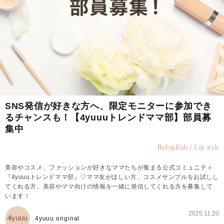
SNS発信が好きな方へ、限定モニターに参加でき
るチャンスも！【4yuuuトレンドママ部】部員募
集中
Baby
Kids / Life style
&
美容やコスメ、ファッションが好きなママたちが集まる公式コミュニティ
『4yuuuトレンドママ部』♡ママ友がほしい方、コスメサンプルをお試しし
てくれる方、美容やママ向けの情報を一緒に発信してくれる方を募集して
います！
2025.11.20
4yuuu original