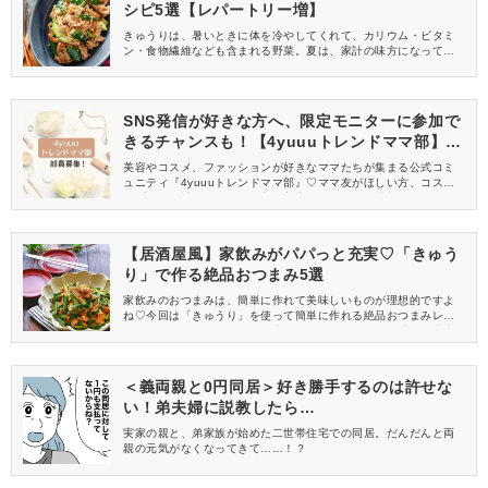
シピ5選【レパートリー増】
きゅうりは、暑いときに体を冷やしてくれて、カリウム・ビタミ
ン・食物繊維なども含まれる野菜。夏は、家計の味方になってく
れる節約食材のひとつですよね♡そんなきゅうりは、生で食べるイ
メージが強いですが、実は炒めても絶品なんです！副菜に、メイ
ンの一品に、お弁当に、お酒のおつまみにと、もっときゅうりを
活用できる、おすすめ炒め物レシピ5つをご紹介します♪
SNS発信が好きな方へ、限定モニターに参加で
きるチャンスも！【4yuuuトレンドママ部】部
員募集中
美容やコスメ、ファッションが好きなママたちが集まる公式コミ
ュニティ『4yuuuトレンドママ部』♡ママ友がほしい方、コスメサ
ンプルをお試ししてくれる方、美容やママ向けの情報を一緒に発
信してくれる方を募集しています！
【居酒屋風】家飲みがパパっと充実♡「きゅう
り」で作る絶品おつまみ5選
家飲みのおつまみは、簡単に作れて美味しいものが理想的ですよ
ね♡今回は「きゅうり」を使って簡単に作れる絶品おつまみレシピ
をご紹介します。居酒屋風の本格おつまみで、おうち時間を満喫
しましょう！
＜義両親と0円同居＞好き勝手するのは許せな
い！弟夫婦に説教したら…
実家の親と、弟家族が始めた二世帯住宅での同居。だんだんと両
親の元気がなくなってきて……！？