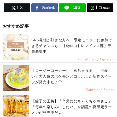
X
Facebook
LINE
Threads
おすすめ記事
SNS発信が好きな方へ、限定モニターに参加で
きるチャンスも！【4yuuuトレンドママ部】部
員募集中
Baby
Kids / Life style
&
【コージーコーナー】「めちゃうま」「可愛
い」大人気のポケモンとコラボした新作スイー
ツが発売中だよ♡
Gourmet / Recipe
【餃子の王将】「辛党にむちゃくちゃ刺さる」
「毎年の楽しみにしたい」今話題の夏限定ラー
メンが発売中だよ