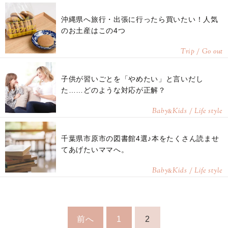
沖縄県へ旅行・出張に行ったら買いたい！人気
のお土産はこの4つ
Trip / Go out
子供が習いごとを「やめたい」と言いだし
た……どのような対応が正解？
Baby
Kids / Life style
&
千葉県市原市の図書館4選♪本をたくさん読ませ
てあげたいママへ。
Baby
Kids / Life style
&
前へ
1
2