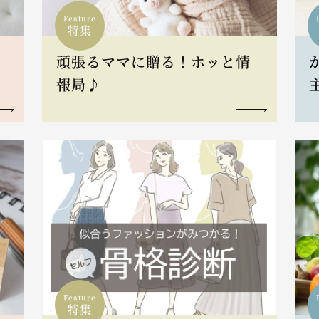
Feature
特集
頑張るママに贈る！ホッと情
報局♪
Feature
特集