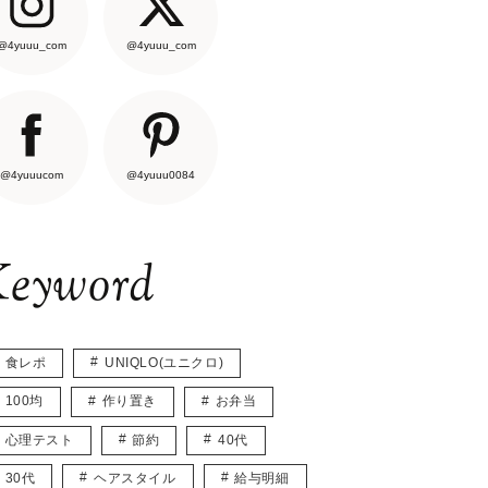
@4yuuu_com
@4yuuu_com
@4yuuucom
@4yuuu0084
eyword
食レポ
UNIQLO(ユニクロ)
100均
作り置き
お弁当
心理テスト
節約
40代
30代
ヘアスタイル
給与明細