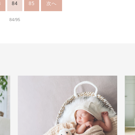
3
84
85
次へ
84/95