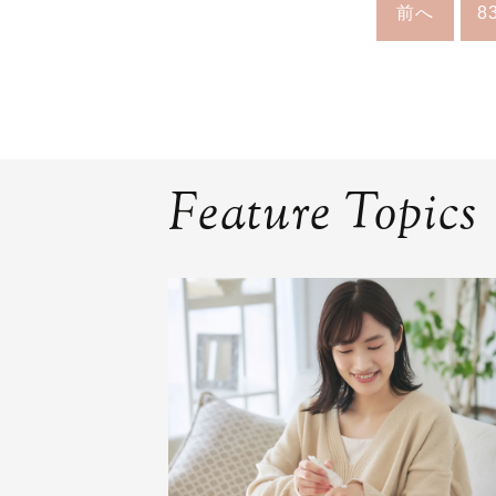
前へ
8
Feature Topics