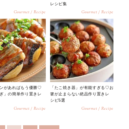
レシピ集
Gourmet / Recipe
Gourmet / Recipe
ンがあればもう優勝♡
「たこ焼き器」が有能すぎる♡お
ぎ」の簡単作り置きレ
箸が止まらない絶品作り置きレ
シピ5選
Gourmet / Recipe
Gourmet / Recipe