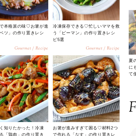
で本格派の味♡お箸が進
冷凍保存できる♡忙しいママを救
ベツ」の作り置きレシ
う「ピーマン」の作り置きレシ
ピ5選
Gourmet / Recipe
Gourmet / Recipe
夏
に
て
ッ
F
く知りたかった！冷凍
お箸が進みすぎて困る♡材料2つ
る「鶏肉」の作り置き
で作れる「なす」の作り置きレ