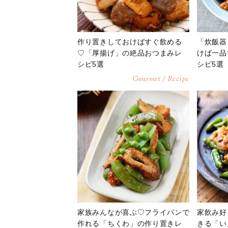
作り置きしておけばすぐ飲める
「炊飯器
♡「厚揚げ」の絶品おつまみレ
けば一品
シピ5選
シピ5選
Gourmet / Recipe
家族みんなが喜ぶ♡フライパンで
家飲み好
作れる「ちくわ」の作り置きレ
きる「い