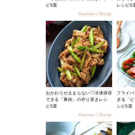
ピ5選
レシピ5
Gourmet / Recipe
おかわりが止まらない♡冷凍保存
フライパ
できる「豚肉」の作り置きレシ
ぎる「ピ
ピ5選
シピ5選
Gourmet / Recipe