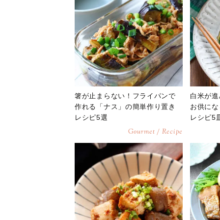
箸が止まらない！フライパンで
白米が進
作れる「ナス」の簡単作り置き
お供にな
レシピ5選
レシピ5
Gourmet / Recipe