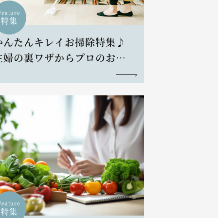
Feature
特集
かんたんキレイお掃除特集♪
主婦の裏ワザからプロのお掃
除術まで
Feature
特集