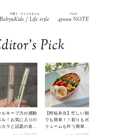
子育て・ライフスタイル
ブログ
Baby
Kids / Life style
4yuuu NOTE
&
ditor’s Pick
ールキープ力が感動
【時短弁当】忙しい朝
ベル！お気に入りの
でも簡単！！彩りもボ
スカラと話題の名品
リュームも叶う簡単そ
地
ぼろ弁当！