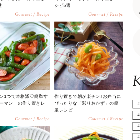
選
シピ5選
Gourmet / Recipe
Gourmet / Recipe
K
ン1つで本格派♡簡単す
作り置きで朝が楽チン♪お弁当に
ーマン」の作り置きレ
ぴったりな「彩りおかず」の簡
単レシピ
Gourmet / Recipe
Gourmet / Recipe