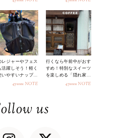
4yuuu NOTE
4yuuu NOTE
のレジャーやフェス
行くなら午前中がおす
も活躍しそう！軽く
すめ！特別なスイーツ
使いやすいナップサ
を楽しめる「隠れ家カ
ク
フェ」
4yuuu NOTE
4yuuu NOTE
ollow us