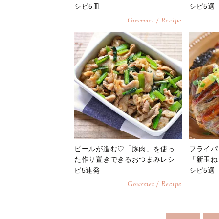
シピ5皿
シピ5選
Gourmet / Recipe
ビールが進む♡「豚肉」を使っ
フライパ
た作り置きできるおつまみレシ
「新玉ね
ピ5連発
シピ5選
Gourmet / Recipe