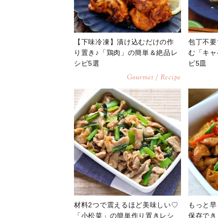
【下味冷凍】漬け込むだけの作
包丁不要
り置き♪「鶏肉」の簡単＆絶品レ
む「キャ
シピ5選
ピ5皿
Gourmet / Recipe
材料2つで震えるほど美味しい♡
もっと早
「小松菜」の簡単作り置きレシ
保存でき