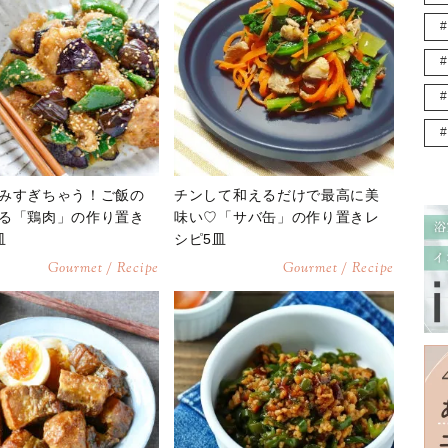
みすぎちゃう！ご飯の
チンして和えるだけで最高に美
る「鶏肉」の作り置き
味い♡「サバ缶」の作り置きレ
皿
シピ5皿
Gourmet / Recipe
Gourmet / Recipe