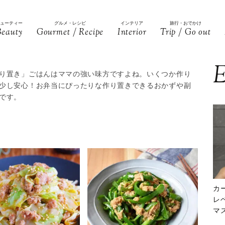
ビューティー
グルメ・レシピ
インテリア
旅行・おでかけ
Beauty
Gourmet / Recipe
Interior
Trip / Go out
E
り置き」ごはんはママの強い味方ですよね。いくつか作り
少し安心！お弁当にぴったりな作り置きできるおかずや副
です。
カ
レ
マ
下