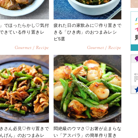
」でほったらかし♡気付
疲れた日の家飲みに♡作り置きで
できている作り置きレ
きる「ひき肉」のおつまみレシ
ピ5選
Gourmet / Recipe
Gourmet / Recipe
きさん必見♡作り置きで
悶絶級のウマさ♡お箸が止まらな
んげん」のおつまみレ
い「アスパラ」の簡単作り置き