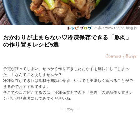
出典：www.recipe-blog.jp
おかわりが止まらない♡冷凍保存できる「豚肉」
の作り置きレシピ5選
Gourmet / Recipe
予定が狂ってしまい、せっかく作り置きしたおかずを無駄にしてしまっ
た…！なんてことありませんか？
冷凍保存ができれば食材を無駄にせず、いつでも美味しく食べることがで
きるのでおすすめですよ。
そこで今回ご紹介するのは、冷凍保存もできる「豚肉」の絶品作り置きレ
シピ♡ぜひ参考にしてみてくださいね。
― 広告 ―