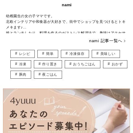
nami
幼稚園生の女の子ママです。
北欧インテリアや和食器が大好きで、街中でショップを見つけるとトキ
メキます♪
娘とランチしたり、料理を作るのがストレス解消法で、趣味はアクセサ
リー作りです。
nami 記事一覧へ
子ども用やペット用のアクセサリーを販売しつつ、いつかは大型犬と一
緒に暮らしたいなぁと夢見ています。
レシピ
簡単
冷凍保存
美味しい
皆様に役立つ情報を、楽しくお届けしていけたらと思います♡
冷凍
作り置き
おうちごはん
おかず
豚肉
夜ごはん