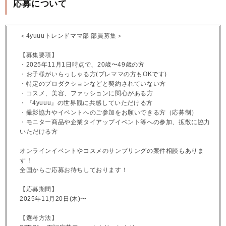
応募について
＜4yuuuトレンドママ部 部員募集＞
【募集要項】
・2025年11月1日時点で、20歳〜49歳の方
・お子様がいらっしゃる方(プレママの方もOKです)
・特定のプロダクションなどと契約されていない方
・コスメ、美容、ファッションに関心がある方
・『4yuuu』の世界観に共感していただける方
・撮影協力やイベントへのご参加をお願いできる方（応募制）
・モニター商品や企業タイアップイベント等への参加、拡散に協力
いただける方
オンラインイベントやコスメのサンプリングの案件相談もありま
す！
全国からご応募お待ちしております！
【応募期間】
2025年11月20日(木)〜
【選考方法】