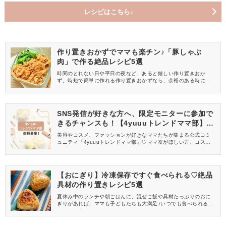
レシピはこちら♪
作り置きおかずでママも楽チン♪「豚しゃぶ
肉」で作る絶品レシピ5選
時間のとれない日や平日の夜など、あると嬉しい作り置きおか
ず。時短で簡単に作れる作り置きおかずなら、余裕のある時にム
リなく準備ができるのでおすすめですよ♡今回は「豚しゃぶ肉」を
使った作り置きにぴったりなレシピを5つご紹介！火の通りも早
く、どのレシピも手軽に作れるものばかりですよ。
SNS発信が好きな方へ、限定モニターに参加で
きるチャンスも！【4yuuuトレンドママ部】部
員募集中
美容やコスメ、ファッションが好きなママたちが集まる公式コミ
ュニティ『4yuuuトレンドママ部』♡ママ友がほしい方、コスメサ
ンプルをお試ししてくれる方、美容やママ向けの情報を一緒に発
信してくれる方を募集しています！
【おにぎり】冷凍保存ですぐ食べられる♡絶品
具材の作り置きレシピ5選
夏休み中のランチや朝ごはんに、混ぜご飯や具材たっぷりのおに
ぎりがあれば、ママも子どもたちも大満足♪いつでも食べられるよ
うに作り置きして、冷凍保存しておくと便利ですよ。今回は、い
ろんな具材を使った栄養たっぷりの「おにぎり」レシピをご紹介
します。