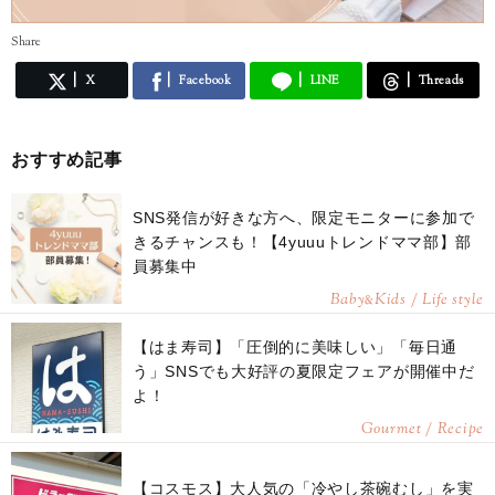
Share
X
Facebook
LINE
Threads
おすすめ記事
SNS発信が好きな方へ、限定モニターに参加で
きるチャンスも！【4yuuuトレンドママ部】部
員募集中
Baby
Kids / Life style
&
【はま寿司】「圧倒的に美味しい」「毎日通
う」SNSでも大好評の夏限定フェアが開催中だ
よ！
Gourmet / Recipe
【コスモス】大人気の「冷やし茶碗むし」を実