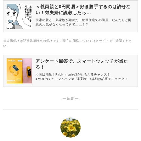
＜義両親と0円同居＞好き勝手するのは許せな
い！弟夫婦に説教したら…
実家の親と、弟家族が始めた二世帯住宅での同居。だんだんと両
親の元気がなくなってきて……！？
※表示価格は記事執筆時点の価格です。現在の価格については各サイトでご確認くださ
い。
アンケート回答で、スマートウォッチが当た
る！
応募は簡単！Fitbit Inspire3がもらえるチャンス！
4MOONでキャンペーン第2弾実施中♪詳細は記事でチェック！
― 広告 ―