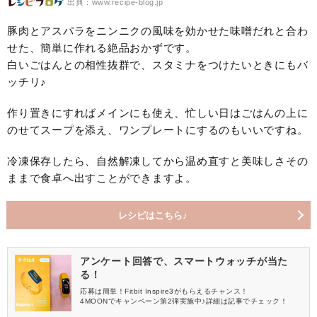
出典：www.recipe-blog.jp
豚肉とアスパラをニンニクの風味を効かせた味噌だれと合わ
せた、簡単に作れる絶品おかずです。
白いごはんとの相性抜群で、スタミナをつけたいときにもバ
ッチリ♪
作り置きにすればメインにも使え、忙しい日はごはんの上に
のせてスープを添え、ワンプレートにするのもいいですね。
冷凍保存したら、自然解凍してから温め直すと美味しさその
ままで食卓へ出すことができますよ。
レシピはこちら♪
アンケート回答で、スマートウォッチが当た
る！
応募は簡単！Fitbit Inspire3がもらえるチャンス！
4MOONでキャンペーン第2弾実施中♪詳細は記事でチェック！