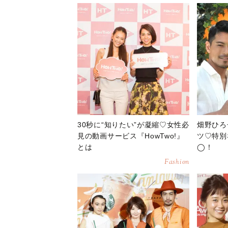
30秒に“知りたい”が凝縮♡女性必
畑野ひろ
見の動画サービス『HowTwo!』
ツ♡特別
とは
◯！
Fashion