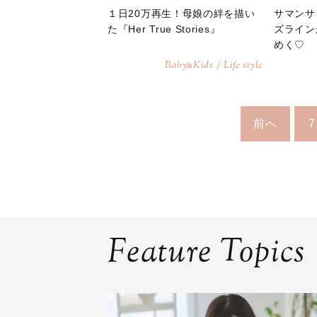
１日20万再生！母娘の絆を描い
サマンサ
た『Her True Stories』
ズライン
めく♡
Baby
Kids / Life style
&
前へ
7
Feature Topics