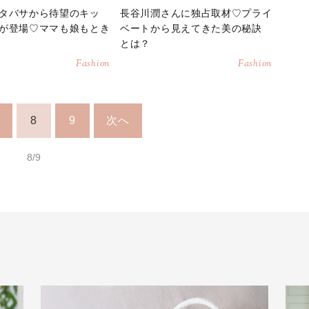
タバサから待望のキッ
長谷川潤さんに独占取材♡プライ
が登場♡ママも娘もとき
ベートから見えてきた美の秘訣
とは？
Fashion
Fashion
8
9
次へ
8/9