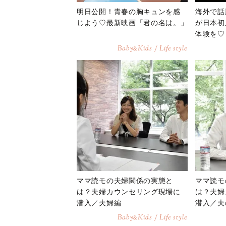
明日公開！青春の胸キュンを感
海外で話
じよう♡最新映画「君の名は。」
が日本初
体験を♡
Baby
Kids / Life style
&
ママ読モの夫婦関係の実態と
ママ読モ
は？夫婦カウンセリング現場に
は？夫婦
潜入／夫婦編
潜入／夫
Baby
Kids / Life style
&