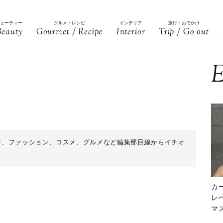
ビューティー
グルメ・レシピ
インテリア
旅行・おでかけ
Beauty
Gourmet / Recipe
Interior
Trip / Go out
E
美容、ファッション、コスメ、グルメなど編集部目線からイチオ
カ
レ
マ
下