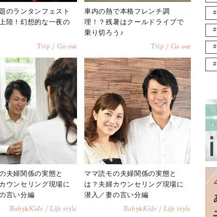
題のランタンフェスト
車内の熱で本格フレンチ調
上陸！幻想的な一夜の
理！？残暑はクールドライブで
乗り切ろう♪
Trip / Go out
Trip / Go out
の夫婦関係の実態と
ママ読モの夫婦関係の実態と
カウンセリング現場に
は？夫婦カウンセリング現場に
の言い分編
潜入／妻の言い分編
Baby
Kids / Life style
Baby
Kids / Life style
&
&