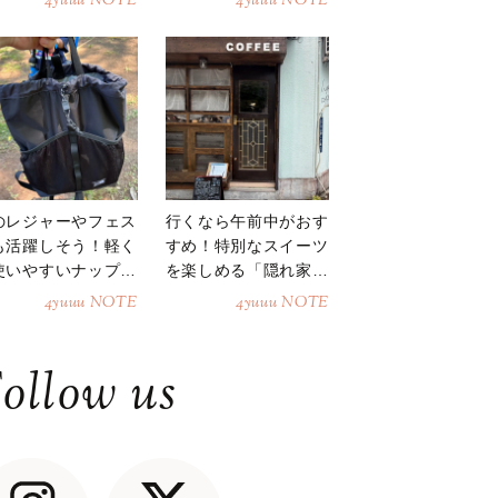
4yuuu NOTE
4yuuu NOTE
のレジャーやフェス
行くなら午前中がおす
も活躍しそう！軽く
すめ！特別なスイーツ
使いやすいナップサ
を楽しめる「隠れ家カ
ク
フェ」
4yuuu NOTE
4yuuu NOTE
ollow us