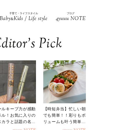
子育て・ライフスタイル
ブログ
Baby
Kids / Life style
4yuuu NOTE
&
ditor’s Pick
ールキープ力が感動
【時短弁当】忙しい朝
ベル！お気に入りの
でも簡単！！彩りもボ
スカラと話題の名品
リュームも叶う簡単そ
地
ぼろ弁当！