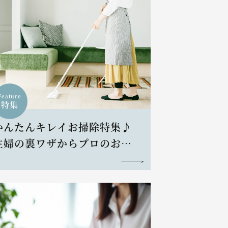
Feature
特集
かんたんキレイお掃除特集♪
主婦の裏ワザからプロのお掃
除術まで