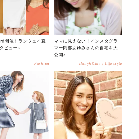
Award開催！ランウェイ直
ママに見えない！インスタグラ
タビュー♪
マー岡部あゆみさんの自宅を大
公開♪
Fashion
Baby
Kids / Life style
&