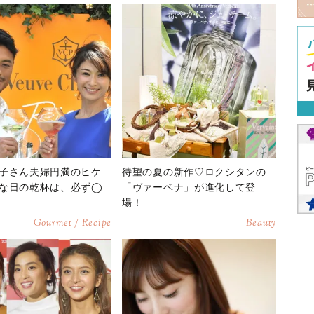
子さん夫婦円満のヒケ
待望の夏の新作♡ロクシタンの
な日の乾杯は、必ず◯
「ヴァーベナ」が進化して登
場！
Gourmet / Recipe
Beauty