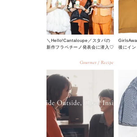
＼Hello!Cantaloupe／スタバの
Girls
新作フラペチーノ発表会に潜入♡
後にイン
Gourmet / Recipe