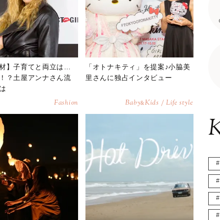
材】子育てと両立は…
「オトナキティ」を提案♪小脇美
！？土屋アンナさん流
里さんに独占インタビュー
は
Fashion
Baby
Kids / Life style
&
K