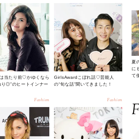
夏
に
て
は当たり前♡かゆくなら
GirlsAwardこぼれ話♡芸能人
ッ
触り◎”のヒートインナー
の“旬な話”聞いてきました！
Fashion
Fashion
F