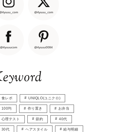
@4yuuu_com
@4yuuu_com
@4yuuucom
@4yuuu0084
eyword
食レポ
UNIQLO(ユニクロ)
100均
作り置き
お弁当
心理テスト
節約
40代
30代
ヘアスタイル
給与明細