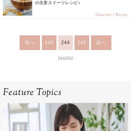
の生姜スイーツレシピ♪
Gourmet / Recipe
前へ
243
244
245
次へ
244/252
Feature Topics