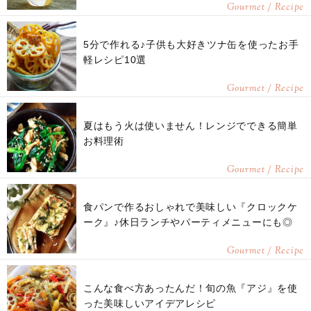
Gourmet / Recipe
5分で作れる♪子供も大好きツナ缶を使ったお手
軽レシピ10選
Gourmet / Recipe
夏はもう火は使いません！レンジでできる簡単
お料理術
Gourmet / Recipe
食パンで作るおしゃれで美味しい『クロックケ
ーク』♪休日ランチやパーティメニューにも◎
Gourmet / Recipe
こんな食べ方あったんだ！旬の魚『アジ』を使
った美味しいアイデアレシピ