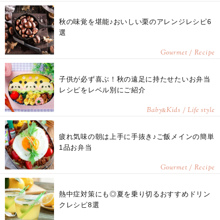
秋の味覚を堪能♪おいしい栗のアレンジレシピ6
選
Gourmet / Recipe
子供が必ず喜ぶ！秋の遠足に持たせたいお弁当
レシピをレベル別にご紹介
Baby
Kids / Life style
&
疲れ気味の朝は上手に手抜き♪ご飯メインの簡単
1品お弁当
Gourmet / Recipe
熱中症対策にも◎夏を乗り切るおすすめドリン
クレシピ8選