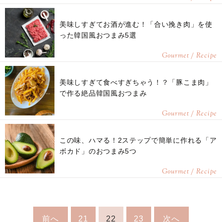
美味しすぎてお酒が進む！「合い挽き肉」を使
った韓国風おつまみ5選
Gourmet / Recipe
美味しすぎて食べすぎちゃう！？「豚こま肉」
で作る絶品韓国風おつまみ
Gourmet / Recipe
この味、ハマる！2ステップで簡単に作れる「ア
ボカド」のおつまみ5つ
Gourmet / Recipe
前へ
21
22
23
次へ