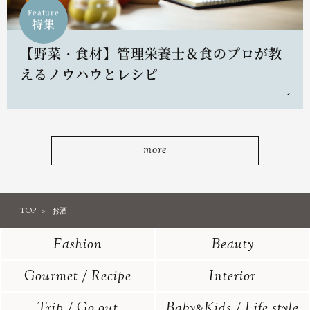
Feature
特集
【野菜・食材】管理栄養士＆食のプロが教
えるノウハウとレシピ
more
TOP
お酒
Fashion
Beauty
Gourmet / Recipe
Interior
Trip / Go out
Baby
Kids / Life style
&