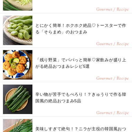
Gourmet / Recipe
とにかく簡単！ホクホク絶品♡トースターで作
る「そらまめ」のおつまみ
Gourmet / Recipe
「残り野菜」でパパっと簡単♡家飲みが盛り上
がる絶品おつまみレシピ5選
Gourmet / Recipe
辛い物が苦手でもぺろり！？きゅうりで作る韓
国風の絶品おつまみ5品
Gourmet / Recipe
美味しすぎて絶句！？ニラが主役の韓国風おつ