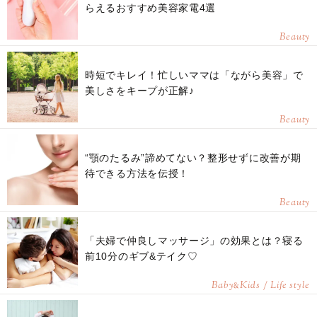
らえるおすすめ美容家電4選
Beauty
時短でキレイ！忙しいママは「ながら美容」で
美しさをキープが正解♪
Beauty
“顎のたるみ”諦めてない？整形せずに改善が期
待できる方法を伝授！
Beauty
「夫婦で仲良しマッサージ」の効果とは？寝る
前10分のギブ&テイク♡
Baby
Kids / Life style
&