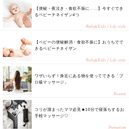
【便秘・夜泣き・食欲不振に……】今すぐでき
るベビーチネイザン4つ
Baby
Kids / Life style
&
【ベビーの便秘解消・食欲不振に】おうちでで
きるベビーチネイザン
Baby
Kids / Life style
&
ワザいらず！身近にある物を使ってできる「プ
ロ級マッサージ」
Beauty
コリが溜まったママ必見★10分で寝落ちするお
手軽マッサージ♡
Promotion