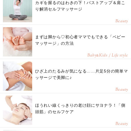
カギを握るのはわきの下！バストアップ＆肩こ
り解消セルフマッサージ
Beauty
まずは脚から♡初心者ママでもできる「ベビー
マッサージ」の方法
Baby
Kids / Life style
&
ひざ上のたるみが気になる……片足5分の簡単マ
ッサージで美脚に♪
Beauty
ほうれい線くっきりの老け顔にサヨナラ！「側
頭筋」のセルフケア
Beauty