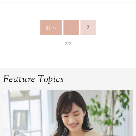
前へ
1
2
2/2
Feature Topics