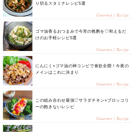
り切るスタミナレシピ5選
Gourmet / Recipe
ゴマ油香るおつまみで今宵の晩酌を♡和えるだ
けのお手軽レシピ5選
Gourmet / Recipe
にんにく×ゴマ油の神コンビで食欲全開！今夜の
メインはこれに決まり
Gourmet / Recipe
この組み合わせ最強♡サラダチキン×ブロッコリ
ーの飽きないレシピ
Gourmet / Recipe