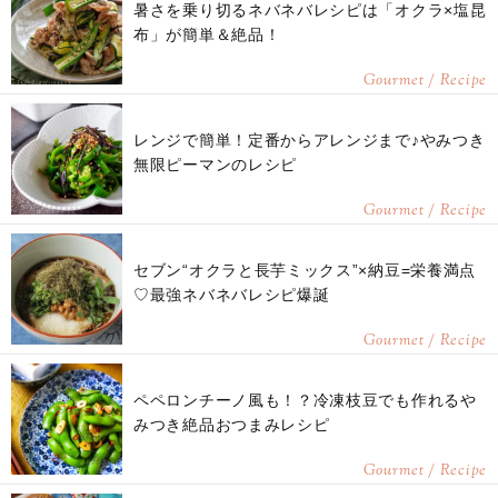
暑さを乗り切るネバネバレシピは「オクラ×塩昆
布」が簡単＆絶品！
Gourmet / Recipe
レンジで簡単！定番からアレンジまで♪やみつき
無限ピーマンのレシピ
Gourmet / Recipe
セブン“オクラと長芋ミックス”×納豆=栄養満点
♡最強ネバネバレシピ爆誕
Gourmet / Recipe
ペペロンチーノ風も！？冷凍枝豆でも作れるや
みつき絶品おつまみレシピ
Gourmet / Recipe