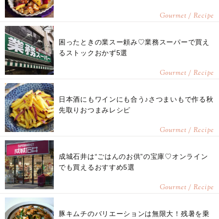
Gourmet / Recipe
困ったときの業スー頼み♡業務スーパーで買え
るストックおかず5選
Gourmet / Recipe
日本酒にもワインにも合う♪さつまいもで作る秋
先取りおつまみレシピ
Gourmet / Recipe
成城石井は“ごはんのお供”の宝庫♡オンライン
でも買えるおすすめ5選
Gourmet / Recipe
豚キムチのバリエーションは無限大！残暑を乗