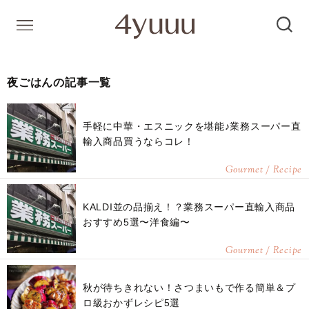
夜ごはんの記事一覧
手軽に中華・エスニックを堪能♪業務スーパー直
輸入商品買うならコレ！
Gourmet / Recipe
KALDI並の品揃え！？業務スーパー直輸入商品
おすすめ5選〜洋食編〜
Gourmet / Recipe
秋が待ちきれない！さつまいもで作る簡単＆プ
ロ級おかずレシピ5選