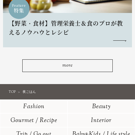
Feature
特集
【野菜・食材】管理栄養士＆食のプロが教
えるノウハウとレシピ
more
TOP
夜ごはん
Fashion
Beauty
Gourmet / Recipe
Interior
Trip / Go out
Baby
Kids / Life style
&