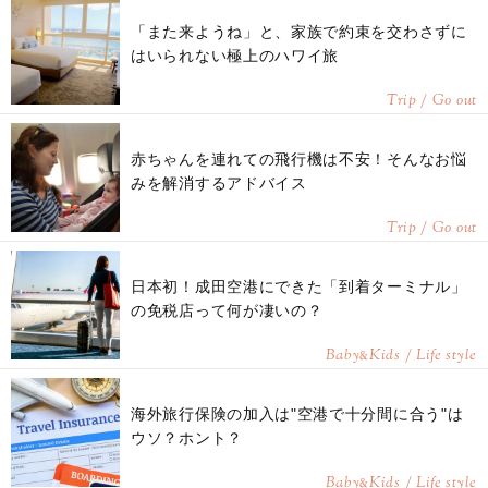
「また来ようね」と、家族で約束を交わさずに
はいられない極上のハワイ旅
Trip / Go out
赤ちゃんを連れての飛行機は不安！そんなお悩
みを解消するアドバイス
Trip / Go out
日本初！成田空港にできた「到着ターミナル」
の免税店って何が凄いの？
Baby
Kids / Life style
&
海外旅行保険の加入は"空港で十分間に合う"は
ウソ？ホント？
Baby
Kids / Life style
&