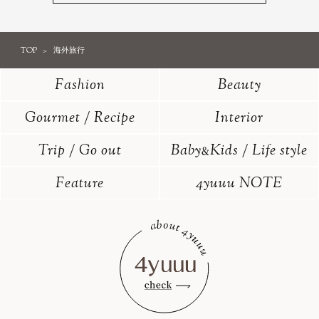
TOP
海外旅行
Fashion
Beauty
Gourmet / Recipe
Interior
Trip / Go out
Baby
Kids / Life style
&
Feature
4yuuu NOTE