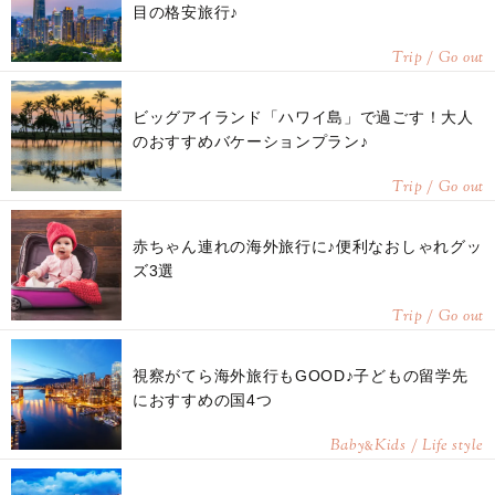
目の格安旅行♪
Trip / Go out
ビッグアイランド「ハワイ島」で過ごす！大人
のおすすめバケーションプラン♪
Trip / Go out
赤ちゃん連れの海外旅行に♪便利なおしゃれグッ
ズ3選
Trip / Go out
視察がてら海外旅行もGOOD♪子どもの留学先
におすすめの国4つ
Baby
Kids / Life style
&