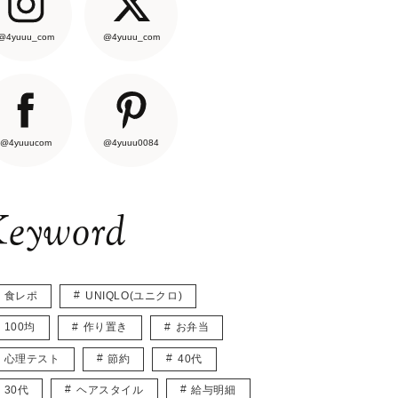
@4yuuu_com
@4yuuu_com
@4yuuucom
@4yuuu0084
eyword
食レポ
UNIQLO(ユニクロ)
100均
作り置き
お弁当
心理テスト
節約
40代
30代
ヘアスタイル
給与明細