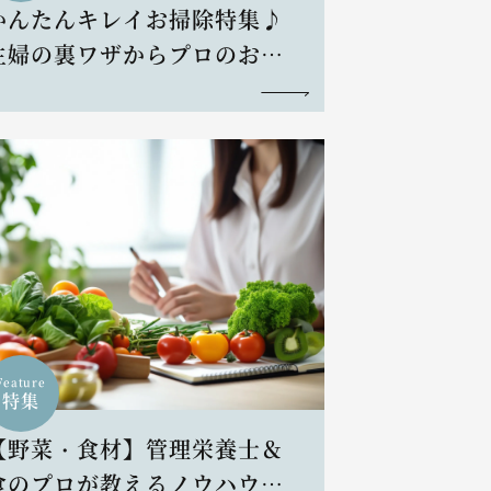
かんたんキレイお掃除特集♪
主婦の裏ワザからプロのお掃
除術まで
Feature
特集
【野菜・食材】管理栄養士＆
食のプロが教えるノウハウと