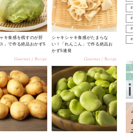
ャキ食感を残すのが肝
シャキシャキ食感がたまらな
ス」で作る絶品おかず5
い！「れんこん」で作る絶品お
かず5連発
Gourmet / Recipe
Gourmet / Recipe