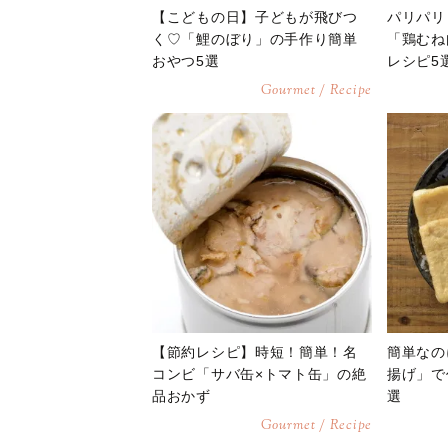
【こどもの日】子どもが飛びつ
パリパリ
く♡「鯉のぼり」の手作り簡単
「鶏むね
おやつ5選
レシピ5
Gourmet / Recipe
【節約レシピ】時短！簡単！名
簡単なの
コンビ「サバ缶×トマト缶」の絶
揚げ」で
品おかず
選
Gourmet / Recipe