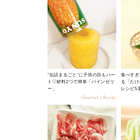
“缶詰まるごと”に子供の目もハー
食べすぎ
ト♡材料2つで簡単「パインゼリ
る「たけ
ー」
レシピ5
Gourmet / Recipe