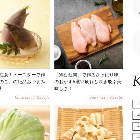
注意！トースターで作
「鶏むね肉」で作るさっぱり味
K
のこ」の絶品おつまみ
のおかず5選♡疲れも吹き飛ぶ美
選
味しさ！
Gourmet / Recipe
Gourmet / Recipe