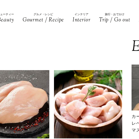
ビューティー
グルメ・レシピ
インテリア
旅行・おでかけ
Beauty
Gourmet / Recipe
Interior
Trip / Go out
E
カ
レ
マ
下