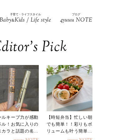
子育て・ライフスタイル
ブログ
Baby
Kids / Life style
4yuuu NOTE
&
ditor’s Pick
ールキープ力が感動
【時短弁当】忙しい朝
ベル！お気に入りの
でも簡単！！彩りもボ
スカラと話題の名品
リュームも叶う簡単そ
地
ぼろ弁当！