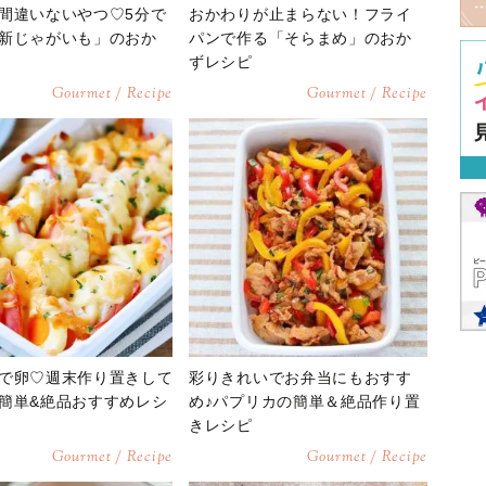
間違いないやつ♡5分で
おかわりが止まらない！フライ
新じゃがいも」のおか
パンで作る「そらまめ」のおか
ずレシピ
Gourmet / Recipe
Gourmet / Recipe
で卵♡週末作り置きして
彩りきれいでお弁当にもおすす
簡単&絶品おすすめレシ
め♪パプリカの簡単＆絶品作り置
きレシピ
Gourmet / Recipe
Gourmet / Recipe