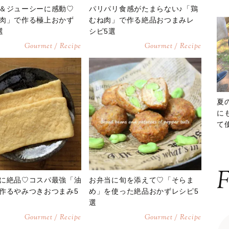
＆ジューシーに感動♡
パリパリ食感がたまらない♪「鶏
肉」で作る極上おかず
むね肉」で作る絶品おつまみレ
選
シピ5選
Gourmet / Recipe
Gourmet / Recipe
夏
に
て
ッ
F
に絶品♡コスパ最強「油
お弁当に旬を添えて♡「そらま
作るやみつきおつまみ5
め」を使った絶品おかずレシピ5
選
Gourmet / Recipe
Gourmet / Recipe