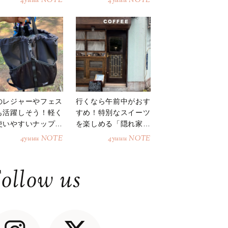
4yuuu NOTE
4yuuu NOTE
のレジャーやフェス
行くなら午前中がおす
も活躍しそう！軽く
すめ！特別なスイーツ
使いやすいナップサ
を楽しめる「隠れ家カ
ク
フェ」
4yuuu NOTE
4yuuu NOTE
ollow us