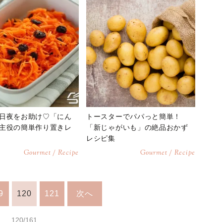
日夜をお助け♡「にん
トースターでパパっと簡単！
主役の簡単作り置きレ
「新じゃがいも」の絶品おかず
レシピ集
Gourmet / Recipe
Gourmet / Recipe
9
120
121
次へ
120/161