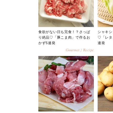
食欲がない日も完食！？さっぱ
シャキシ
り絶品♡「豚こま肉」で作るお
♡「レタ
かず5連発
連発
Gourmet / Recipe