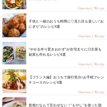
Gourmet / Recipe
子供と一緒のおうち時間に♡見た目も楽しい“お
にぎり”のレシピ4選
Gourmet / Recipe
“やせる作り置きおかず”が在宅太りに◎主菜も
副菜も作れるレシピ4選
Gourmet / Recipe
【フランス編】おうちで旅行気分♪お手軽フレン
チコースのレシピ4選
Gourmet / Recipe
貧相だなんて言わせない！“もやし”を使った脱