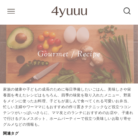
Gourmet / Recipe
家族の健康や子どもの成長のために毎日準備したいごはん。美味しさや栄
養面を考えたレシピはもちろん、四季の味覚を取り入れたメニュー、野菜
をメインに使ったお料理、子どもが楽しんで食べてくれる可愛いお弁当、
忙しい主婦やワーママにもおすすめの作り置きテクニックなど役立つコン
テンツがいっぱい♪さらに、ママ友とのランチにおすすめのお店や、子連れ
で行けるグルメスポット、ホームパーティーで役立つ美味しいお取り寄せ
グルメなどの情報も。
関連タグ