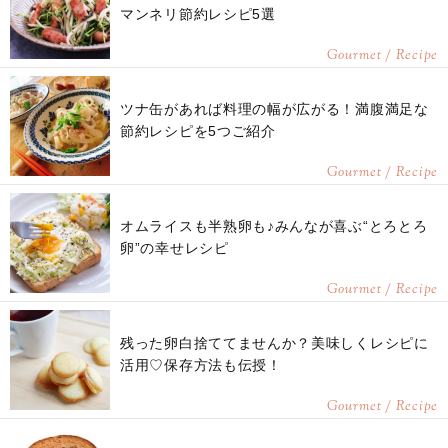
マンネリ節約レシピ5選
Gourmet / Recipe
ツナ缶があれば料理の幅が広がる！満腹満足な
節約レシピを5つご紹介
Gourmet / Recipe
オムライスも半熟卵も♪みんなが喜ぶ“とろとろ
卵”の幸せレシピ
Gourmet / Recipe
残った卵白捨ててませんか？美味しくレシピに
活用♡保存方法も伝授！
Gourmet / Recipe