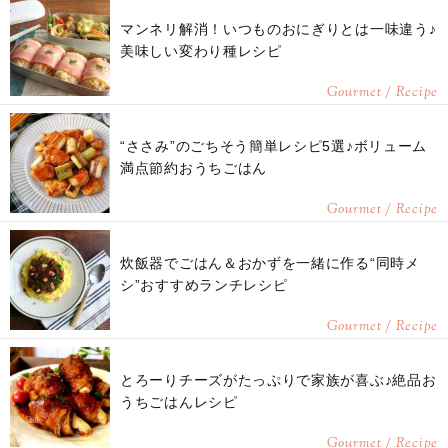
マンネリ解消！いつものおにぎりとは一味違う♪
美味しい変わり種レシピ
Gourmet / Recipe
“ささみ”のごちそう簡単レシピ5選♪ボリューム
満点節約おうちごはん
Gourmet / Recipe
炊飯器でごはん＆おかずを一緒に作る“同時メ
シ”おすすめランチレシピ
Gourmet / Recipe
とろーりチーズがたっぷりで家族が喜ぶ♪絶品お
うちごはんレシピ
Gourmet / Recipe