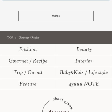
more
TOP
Gourmet / Recipe
Fashion
Beauty
Gourmet / Recipe
Interior
Trip / Go out
Baby
Kids / Life style
&
Feature
4yuuu NOTE