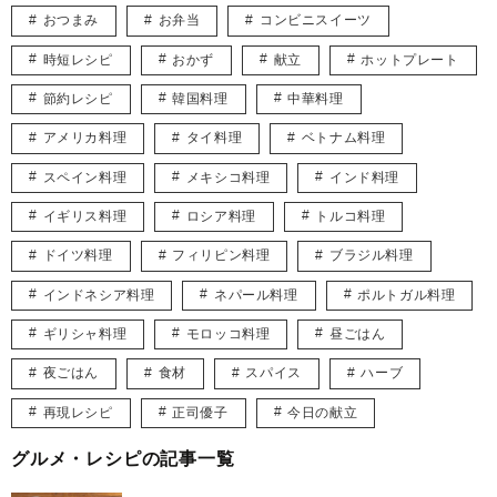
おつまみ
お弁当
コンビニスイーツ
時短レシピ
おかず
献立
ホットプレート
節約レシピ
韓国料理
中華料理
アメリカ料理
タイ料理
ベトナム料理
スペイン料理
メキシコ料理
インド料理
イギリス料理
ロシア料理
トルコ料理
ドイツ料理
フィリピン料理
ブラジル料理
インドネシア料理
ネパール料理
ポルトガル料理
ギリシャ料理
モロッコ料理
昼ごはん
夜ごはん
食材
スパイス
ハーブ
再現レシピ
正司優子
今日の献立
グルメ・レシピの記事一覧