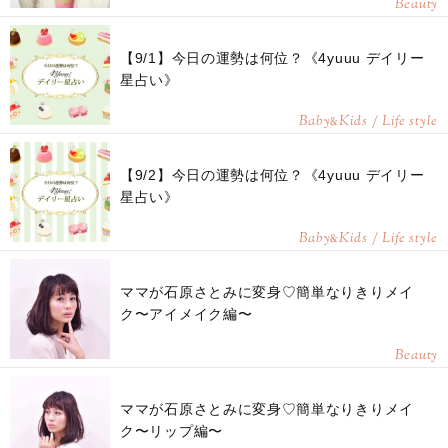
Beauty
【9/1】今日の運勢は何位？《4yuuu デイリー
星占い》
Baby
Kids / Life style
&
【9/2】今日の運勢は何位？《4yuuu デイリー
星占い》
Baby
Kids / Life style
&
ママが石原さとみに変身♡簡単なりきりメイ
ク〜アイメイク編〜
Beauty
ママが石原さとみに変身♡簡単なりきりメイ
ク〜リップ編〜