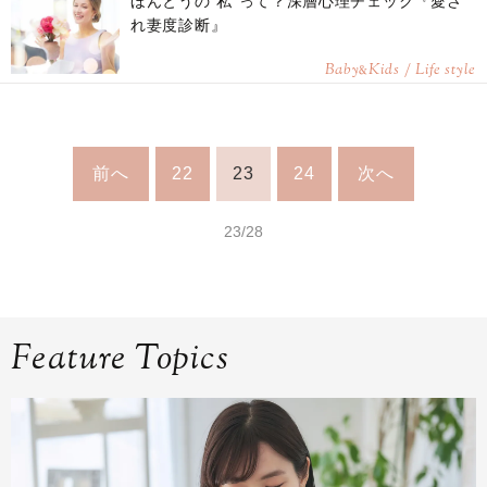
ほんとうの"私"って？深層心理チェック『愛さ
れ妻度診断』
Baby
Kids / Life style
&
前へ
22
23
24
次へ
23/28
Feature Topics