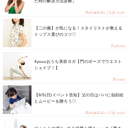
た時の解決方法診断』
Baby
Kids / Life style
&
【二の腕】が気になる！スタイリストが教える
トップス選びのコツ♡
Fashion
4yuuuおうち美容ヨガ【門のポーズでウエスト
シェイプ！】
Beauty
【6/5(日)イベント告知】父の日はパパに似顔絵
とムービーを贈ろう♡
Baby
Kids / Life style
&