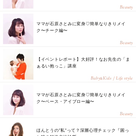
Beauty
ママが石原さとみに変身♡簡単なりきりメイ
ク〜チーク編〜
Beauty
【イベントレポート】大好評！なお先生の「ま
ぁるい抱っこ」講座
Baby
Kids / Life style
&
ママが石原さとみに変身♡簡単なりきりメイ
ク〜ベース・アイブロー編〜
Beauty
ほんとうの"私"って？深層心理チェック『困っ