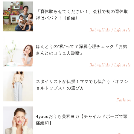
「育休取らせてください！」会社で初の育休取
得はパパ？！《前編》
Baby
Kids / Life style
&
ほんとうの"私"って？深層心理チェック『お姑
さんとのコミュ力診断』
Baby
Kids / Life style
&
スタイリストが伝授！ママでも似合う〈オフシ
ョルトップス〉の選び方
Fashion
4yuuuおうち美容ヨガ【チャイルドポーズで頭
痛緩和】