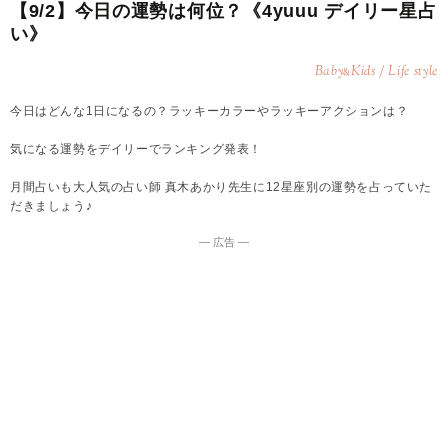
【9/2】今日の運勢は何位？《4yuuu デイリー星占
い》
Baby
Kids / Life style
&
今日はどんな1日になるの？ラッキーカラーやラッキーアクションは？
気になる運勢をデイリーでランキング発表！
月間占いも大人気の占い師 真木あかり先生に12星座別の運勢を占っていた
だきましょう♪
― 広告 ―