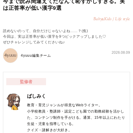
今まで読み間違えてたなんて恥ずかしすぎる。実
は正答率が低い漢字9選
Baby
Kids / Life style
&
読めないのって、自分だけじゃないよね……？(焦)
今回は、実は正答率が低い漢字を9つピックアップしました♡
ぜひチャレンジしてみてくださいね♪
2026.08.09
4yuuu編集チーム
監修者
ばしみく
教育・育児ジャンルが得意なWebライター。
小学校教員・塾講師・認定こども園での勤務経験を活かし
た、コンテンツ制作を手がける。通算、15年以上にわたり
生徒・児童を指導している。
クイズ・謎解きが大好き。