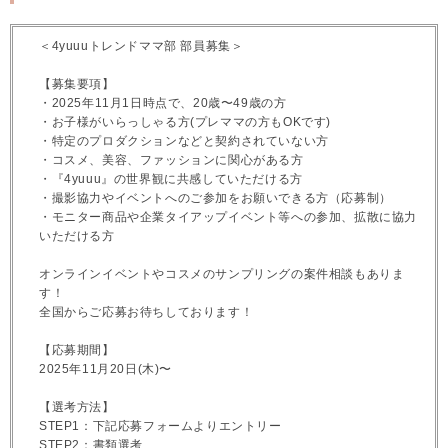
＜4yuuuトレンドママ部 部員募集＞
【募集要項】
・2025年11月1日時点で、20歳〜49歳の方
・お子様がいらっしゃる方(プレママの方もOKです)
・特定のプロダクションなどと契約されていない方
・コスメ、美容、ファッションに関心がある方
・『4yuuu』の世界観に共感していただける方
・撮影協力やイベントへのご参加をお願いできる方（応募制）
・モニター商品や企業タイアップイベント等への参加、拡散に協力
いただける方
オンラインイベントやコスメのサンプリングの案件相談もありま
す！
全国からご応募お待ちしております！
【応募期間】
2025年11月20日(木)〜
【選考方法】
STEP1：下記応募フォームよりエントリー
STEP2：書類選考