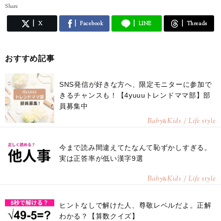
Share
X
Facebook
LINE
Threads
おすすめ記事
SNS発信が好きな方へ、限定モニターに参加で
きるチャンスも！【4yuuuトレンドママ部】部
員募集中
Baby
Kids / Life style
&
今まで読み間違えてたなんて恥ずかしすぎる。
実は正答率が低い漢字9選
Baby
Kids / Life style
&
ヒントなしで解けた人、尊敬レベルだよ。正解
わかる？【算数クイズ】