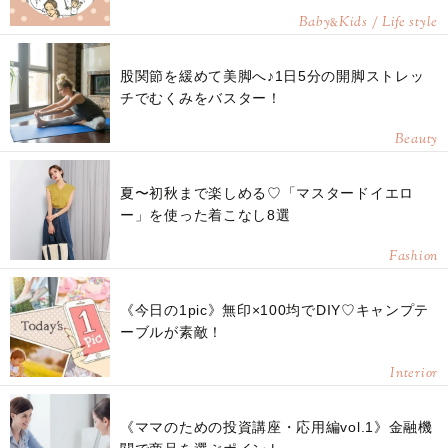
Baby
Kids / Life style
&
股関節を緩めて美脚へ♪1日5分の開脚ストレッ
チでむくみをバスター！
Beauty
夏〜初秋まで楽しめる♡「マスタードイエロ
ー」を使った着こなし8選
Fashion
《今日の1pic》無印×100均でDIY♡キャンプテ
ーブルが素敵！
Interior
《ママのための投資講座・応用編vol.1》金融機