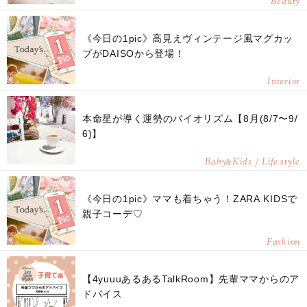
Beauty
《今日の1pic》高見えヴィンテージ風マグカッ
プがDAISOから登場！
Interior
本命星が導く運勢のバイオリズム【8月(8/7〜9/
6)】
Baby
Kids / Life style
&
《今日の1pic》ママも着ちゃう！ZARA KIDSで
親子コーデ♡
Fashion
【4yuuuあるあるTalkRoom】先輩ママからのア
ドバイス