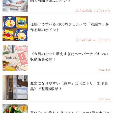
関で商品を選ぶポイント
Baby
Kids / Life style
&
仕掛けで学べる♪100均フェルトで「布絵本」を
作る時のポイント
Baby
Kids / Life style
&
《今日の1pic》増えすぎたペーパーナプキンの
収納術を公開！
Interior
魔窟になりやすい「納戸」は《ニトリ・無印良
品》で整理&収納！
Interior
夏休み中の楽ちん昼ごはんメニュー♪簡単カフェ