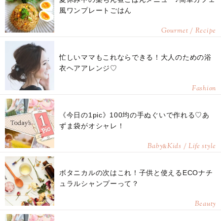
風ワンプレートごはん
Gourmet / Recipe
忙しいママもこれならできる！大人のための浴
衣ヘアアレンジ♡
Fashion
《今日の1pic》100均の手ぬぐいで作れる♡あ
ずま袋がオシャレ！
Baby
Kids / Life style
&
ボタニカルの次はこれ！子供と使えるECOナチ
ュラルシャンプーって？
Beauty