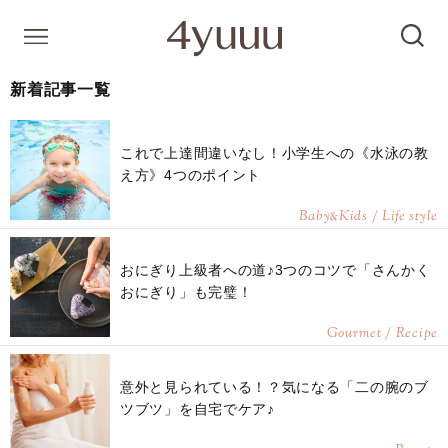
新着記事一覧
これで上達間違いなし！小学生への《水泳の教
え方》4つのポイント
Baby
Kids / Life style
&
おにぎり上級者への道♪3つのコツで「さんかく
おにぎり」も完璧！
Gourmet / Recipe
意外と見られている！？気になる「二の腕のブ
ツブツ」を自宅でケア♪