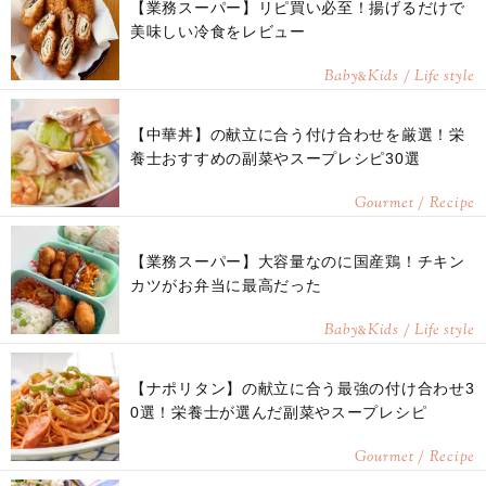
【業務スーパー】リピ買い必至！揚げるだけで
美味しい冷食をレビュー
Baby
Kids / Life style
&
【中華丼】の献立に合う付け合わせを厳選！栄
養士おすすめの副菜やスープレシピ30選
Gourmet / Recipe
【業務スーパー】大容量なのに国産鶏！チキン
カツがお弁当に最高だった
Baby
Kids / Life style
&
【ナポリタン】の献立に合う最強の付け合わせ3
0選！栄養士が選んだ副菜やスープレシピ
Gourmet / Recipe