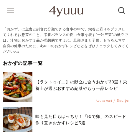
「おかず」は主食と副食に分類できる食事の中で、栄養と彩りをプラスし
てくれるお惣菜のこと。栄養バランスの良い食事を表す”一汁三菜”の献立で
は、汁物とおかず２品が理想的ですよね。旦那さまと子供、もちろんママ
自身の健康のために、4yuuuのおかずレシピなどをぜひチェックしてみてく
ださいね♪
おかずの記事一覧
【ラタトゥイユ】の献立に合うおかず30選！栄
養士が選ぶおすすめ副菜やもう一品レシピ
Gourmet / Recipe
味も見た目もばっちり！「ゆで卵」のスピード
作り置きおかずレシピ5選