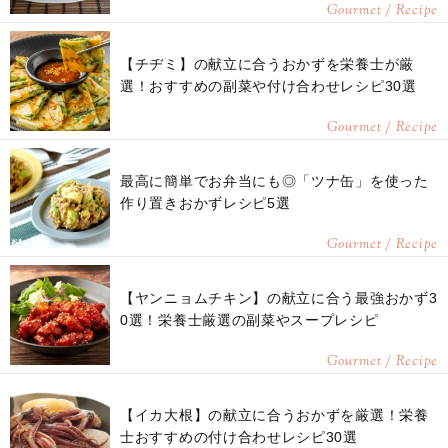
Gourmet / Recipe
【チヂミ】の献立に合うおかずを栄養士が厳
選！おすすめの副菜や付け合わせレシピ30選
Gourmet / Recipe
最高に簡単でお弁当にも◎「ツナ缶」を使った
作り置きおかずレシピ5選
Gourmet / Recipe
【ヤンニョムチキン】の献立に合う最強おかず3
0選！栄養士厳選の副菜やスープレシピ
Gourmet / Recipe
【イカ大根】の献立に合うおかずを厳選！栄養
士おすすめの付け合わせレシピ30選