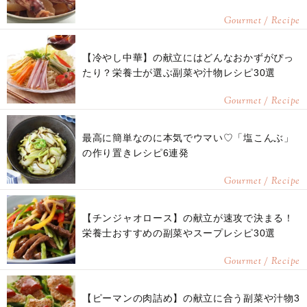
Gourmet / Recipe
【冷やし中華】の献立にはどんなおかずがぴっ
たり？栄養士が選ぶ副菜や汁物レシピ30選
Gourmet / Recipe
最高に簡単なのに本気でウマい♡「塩こんぶ」
の作り置きレシピ6連発
Gourmet / Recipe
【チンジャオロース】の献立が速攻で決まる！
栄養士おすすめの副菜やスープレシピ30選
Gourmet / Recipe
【ピーマンの肉詰め】の献立に合う副菜や汁物3