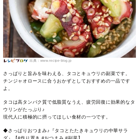
出典：www.recipe-blog.jp
さっぱりと旨みを味わえる、タコとキュウリの副菜です。
チンジャオロースに合うおかずとしておすすめの一品です
よ。
タコは高タンパク質で低脂質なうえ、疲労回復に効果的なタ
ウリンがたっぷり♪
現代人に積極的に摂ってほしい食材の一つです。
◆さっぱりおつまみ♪『タコとたたきキュウリの中華サラ
ダ』【#作り置き #おつまみ #副菜】