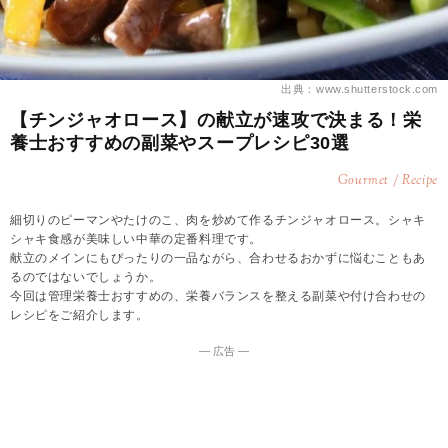
出典：www.shutterstock.com
【チンジャオロース】の献立が速攻で決まる！栄
養士おすすめの副菜やスープレシピ30選
Gourmet / Recipe
細切りのピーマンやたけのこ、肉を炒めて作るチンジャオロース。シャキ
シャキ食感が美味しい中華の定番料理です。
献立のメインにもぴったりの一品ながら、合わせるおかずに悩むこともあ
るのではないでしょうか。
今回は管理栄養士おすすめの、栄養バランスを整える副菜や付け合わせの
レシピをご紹介します。
― 広告 ―