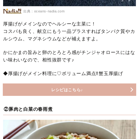
出典：oceans-nadia.com
厚揚げがメインなのでヘルシーな主菜に！
コスパも良く、献立にもう一品プラスすればタンパク質やカ
ルシウム、マグネシウムなどが補えますよ。
かにかまの旨みと卵のとろとろ感がチンジャオロースにはな
い味わいなので、相性抜群です♪
◆厚揚げがメイン料理に♡ボリューム満点‼︎蟹玉厚揚げ
レシピはこちら♪
②豚肉と白菜の春雨煮