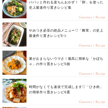
パパッと作れる楽ちんおかず！「卵」を使った
史上最速作り置きレシピ集
Gourmet / Recipe
やみつき必至の絶品メニュー♡「舞茸」の史上
最速作り置きレシピ5つ
Gourmet / Recipe
箸が止まらないウマさ！最高に簡単な「かぼち
ゃ」の作り置きレシピ5個
Gourmet / Recipe
時間がなくても速攻で完成します♡「ひき肉」
の簡単作り置きレシピ6選
Gourmet / Recipe