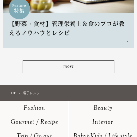
Feature
特集
【野菜・食材】管理栄養士＆食のプロが教
えるノウハウとレシピ
more
TOP
電子レンジ
Fashion
Beauty
Gourmet / Recipe
Interior
Trip / Go out
Baby
Kids / Life style
&