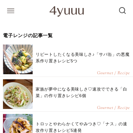
電子レンジの記事一覧
リピートしたくなる美味しさ♪「サバ缶」の悪魔
系作り置きレシピ5つ
Gourmet / Recipe
家族が夢中になる美味しさ♡速攻でできる「白
菜」の作り置きレシピ6個
Gourmet / Recipe
トロッとやわらかくてやみつき♡「ナス」の速
攻作り置きレシピ5連発