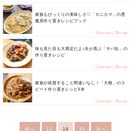
家族もびっくりの美味しさ♡「カニカマ」の悪
魔系作り置きレシピブック
Gourmet / Recipe
味も見た目も大満足だよ♪夫が喜ぶ「サバ缶」の
作り置きレシピ
Gourmet / Recipe
家族が絶賛すること間違いなし！「大根」のス
ピード作り置きレシピ5本
Gourmet / Recipe
前へ
13
14
15
次へ