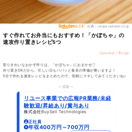
出典：recipe.rakuten.co.jp
すぐ作れてお弁当にもおすすめ！「かぼちゃ」の
速攻作り置きレシピ5つ
Gourmet / Recipe
彩りきれいなおかず作りは、「かぼちゃ」におまかせ♡
作り置きOKだから、忙しい日もパパッと食卓の準備が整いますよ！
5分で作れる速攻レシピをまとめたので、気軽にマネしてみてくださいね♪
― 広告 ―
リユース事業での広報PR業務/未経
験歓迎/昇給あり/賞与あり
株式会社BuySell Technologies
正社員
年収400万円～700万円