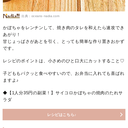
出典：oceans-nadia.com
かぼちゃをレンチンして、焼き肉のタレを和えたら速攻でき
あがり！
甘じょっぱさがあとを引く、とっても簡単な作り置きおかず
です。
レシピのポイントは、小さめのひと口大にカットすること♡
子どももパクッと食べやすいので、お弁当に入れても喜ばれ
ますよ♪
◆【1人分35円の副菜！】サイコロかぼちゃの焼肉のたれサ
ラダ
レシピはこちら♪