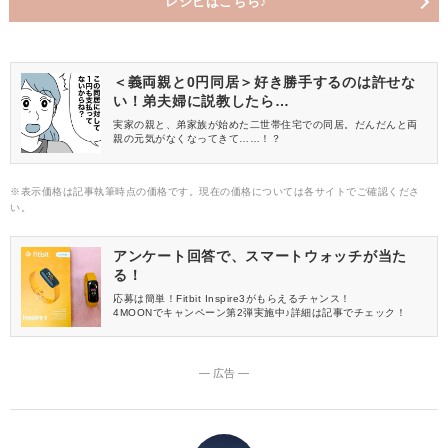
レシピはこちら♪
＜義両親と0円同居＞好き勝手するのは許せな
い！弟夫婦に説教したら…
実家の親と、弟家族が始めた二世帯住宅での同居。だんだんと両
親の元気がなくなってきて……！？
※表示価格は記事執筆時点の価格です。現在の価格については各サイトでご確認くださ
い。
アンケート回答で、スマートウォッチが当た
る！
応募は簡単！Fitbit Inspire3がもらえるチャンス！
4MOONでキャンペーン第2弾実施中♪詳細は記事でチェック！
― 広告 ―