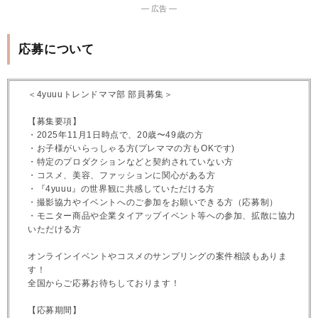
― 広告 ―
応募について
＜4yuuuトレンドママ部 部員募集＞
【募集要項】
・2025年11月1日時点で、20歳〜49歳の方
・お子様がいらっしゃる方(プレママの方もOKです)
・特定のプロダクションなどと契約されていない方
・コスメ、美容、ファッションに関心がある方
・『4yuuu』の世界観に共感していただける方
・撮影協力やイベントへのご参加をお願いできる方（応募制）
・モニター商品や企業タイアップイベント等への参加、拡散に協力
いただける方
オンラインイベントやコスメのサンプリングの案件相談もありま
す！
全国からご応募お待ちしております！
【応募期間】