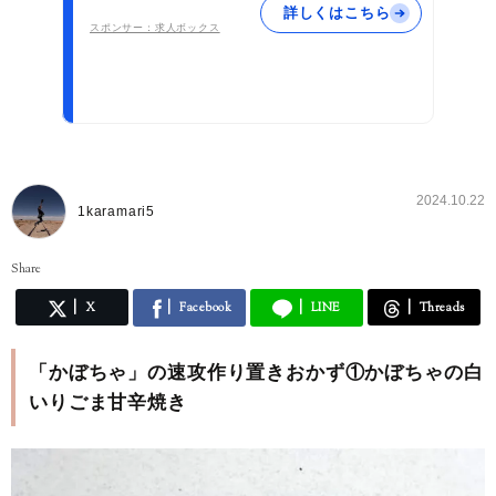
詳しくはこちら
スポンサー：求人ボックス
2024.10.22
1karamari5
Share
X
Facebook
LINE
Threads
「かぼちゃ」の速攻作り置きおかず①かぼちゃの白
いりごま甘辛焼き