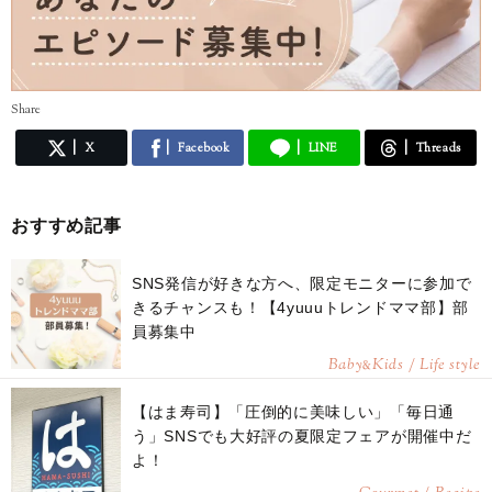
Share
X
Facebook
LINE
Threads
おすすめ記事
SNS発信が好きな方へ、限定モニターに参加で
きるチャンスも！【4yuuuトレンドママ部】部
員募集中
Baby
Kids / Life style
&
【はま寿司】「圧倒的に美味しい」「毎日通
う」SNSでも大好評の夏限定フェアが開催中だ
よ！