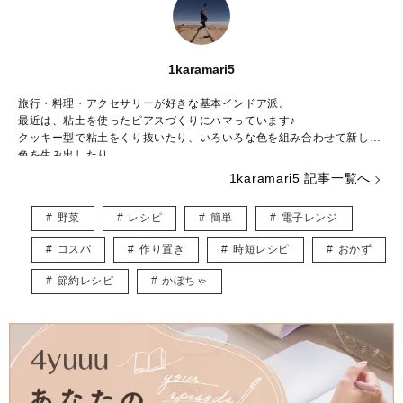
1karamari5
旅行・料理・アクセサリーが好きな基本インドア派。
最近は、粘土を使ったピアスづくりにハマっています♪
クッキー型で粘土をくり抜いたり、いろいろな色を組み合わせて新しい
色を生み出したり……。
粘土の世界は奥が深く、アイデアがつきません。
1karamari5 記事一覧へ
食べることも大好きで、旅先で出会った料理を再現して、自宅で旅行気
分を味わうこともしばしば♡
野菜
レシピ
簡単
電子レンジ
調理師としての経験を活かして、思わず作ってみたくなるような料理の
記事を発信していきます！
コスパ
作り置き
時短レシピ
おかず
節約レシピ
かぼちゃ