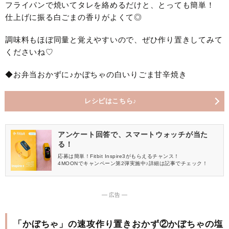
フライパンで焼いてタレを絡めるだけと、とっても簡単！
仕上げに振る白ごまの香りがよくて◎
調味料もほぼ同量と覚えやすいので、ぜひ作り置きしてみて
くださいね♡
◆お弁当おかずに♪かぼちゃの白いりごま甘辛焼き
レシピはこちら♪
アンケート回答で、スマートウォッチが当た
る！
応募は簡単！Fitbit Inspire3がもらえるチャンス！
4MOONでキャンペーン第2弾実施中♪詳細は記事でチェック！
― 広告 ―
「かぼちゃ」の速攻作り置きおかず②かぼちゃの塩