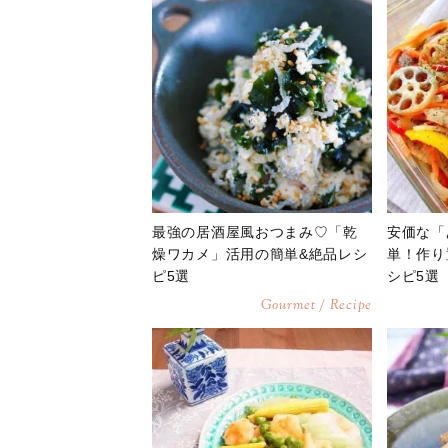
最強の居酒屋風おつまみ♡「乾
安価な「
燥ワカメ」活用の簡単&絶品レシ
単！作り
ピ5選
シピ5選
Gourmet / Recipe