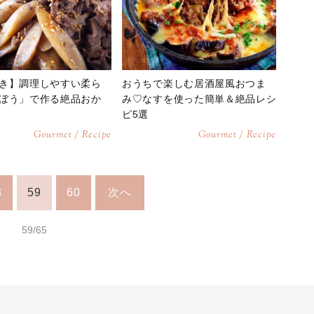
き】調理しやすい柔ら
おうちで楽しむ居酒屋風おつま
ぼう」で作る絶品おか
み♡なすを使った簡単＆絶品レシ
ピ5選
Gourmet / Recipe
Gourmet / Recipe
8
59
60
次へ
59/65