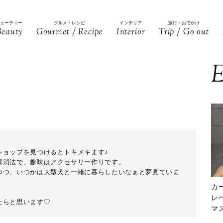
ビューティー
グルメ・レシピ
インテリア
旅行・おでかけ
Beauty
Gourmet / Recipe
Interior
Trip / Go out
E
ショップを見つけるとトキメキます♪
解消法で、趣味はアクセサリー作りです。
つつ、いつかは大型犬と一緒に暮らしたいなぁと夢見ていま
カ
レ
たらと思います♡
マ
下