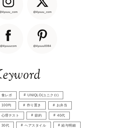
@4yuuu_com
@4yuuu_com
@4yuuucom
@4yuuu0084
eyword
食レポ
UNIQLO(ユニクロ)
100均
作り置き
お弁当
心理テスト
節約
40代
30代
ヘアスタイル
給与明細