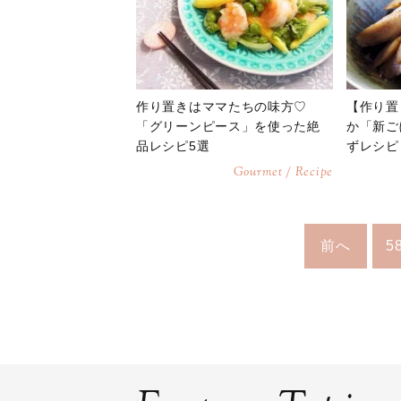
作り置きはママたちの味方♡
【作り置
「グリーンピース」を使った絶
か「新ご
品レシピ5選
ずレシピ
Gourmet / Recipe
前へ
5