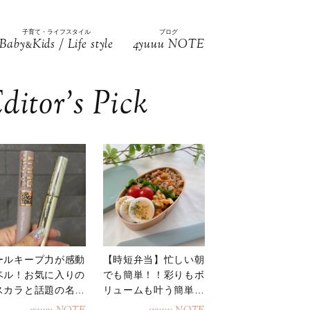
子育て・ライフスタイル
ブログ
Baby
Kids / Life style
4yuuu NOTE
&
ditor’s Pick
ールキープ力が感動
【時短弁当】忙しい朝
ベル！お気に入りの
でも簡単！！彩りもボ
スカラと話題の名品
リュームも叶う簡単そ
地
ぼろ弁当！