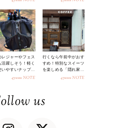
4yuuu NOTE
4yuuu NOTE
のレジャーやフェス
行くなら午前中がおす
も活躍しそう！軽く
すめ！特別なスイーツ
使いやすいナップサ
を楽しめる「隠れ家カ
ク
フェ」
4yuuu NOTE
4yuuu NOTE
ollow us