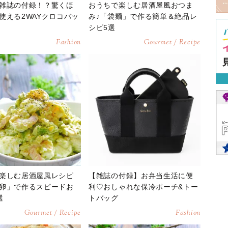
雑誌の付録！？驚くほ
おうちで楽しむ居酒屋風おつま
使える2WAYクロコバッ
み♪「袋麺」で作る簡単＆絶品レ
シピ5選
Fashion
Gourmet / Recipe
楽しむ居酒屋風レシピ
【雑誌の付録】お弁当生活に便
卵」で作るスピードお
利♡おしゃれな保冷ポーチ&トー
選
トバッグ
Gourmet / Recipe
Fashion