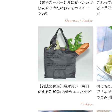
【業務スーパー】夏に食べたい♡
これって
ひんやり冷たいおすすめスイー
ど上品♡
ツ5選
グ
Gourmet / Recipe
【雑誌の付録】絶対買い！毎日
おうちで
使えるZUCCaの優秀エコバッグ
♡「ゆで
つまみ5
Fashion