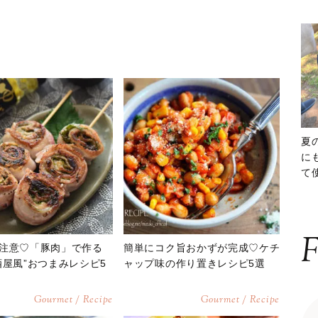
夏
に
て
ッ
F
注意♡「豚肉」で作る
簡単にコク旨おかずが完成♡ケチ
酒屋風”おつまみレシピ5
ャップ味の作り置きレシピ5選
Gourmet / Recipe
Gourmet / Recipe