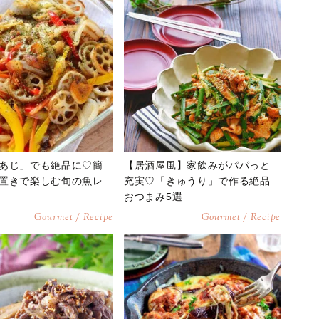
あじ」でも絶品に♡簡
【居酒屋風】家飲みがパパっと
置きで楽しむ旬の魚レ
充実♡「きゅうり」で作る絶品
おつまみ5選
Gourmet / Recipe
Gourmet / Recipe