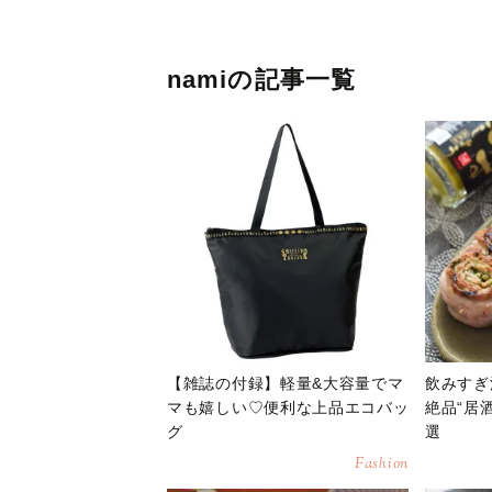
namiの記事一覧
【雑誌の付録】軽量&大容量でマ
飲みすぎ
マも嬉しい♡便利な上品エコバッ
絶品“居
グ
選
Fashion