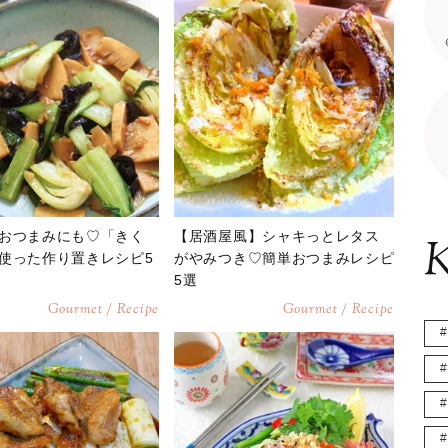
おつまみにも♡「きく
【居酒屋風】シャキっとレタス
K
使った作り置きレシピ5
がやみつき♡簡単おつまみレシピ
5選
Gourmet / Recipe
Gourmet / Recipe