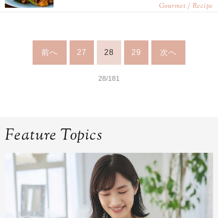
Gourmet / Recipe
前へ
27
28
29
次へ
28/181
Feature Topics