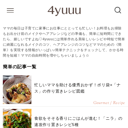
ママの毎日は子育てに家事にお仕事にととっても忙しい！お料理もお掃除
もお出かけ前のメイクやヘアアレンジなどの準備も、簡単に短時間にでき
たら、嬉しいですよね♡4yuuuには簡単作れる美味しいレシピや時短で簡単
に綺麗になれるメイクのコツ、ヘアアレンジのコツなどママのための《簡
単》を実現する情報がいっぱい♪簡単テクニックをチェックして、かかる時
間を短縮！ママの自由時間を増やしちゃいましょう☆
簡単の記事一覧
忙しいママを助ける優秀おかず！ポリ袋×「ナ
ス」の作り置きレシピ図鑑
Gourmet / Recipe
食欲をそそる香りにごはんが進む！「ニラ」の
速攻作り置きレシピ5種