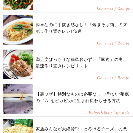
Gourmet / Recipe
簡単なのに手抜き感なし！「焼きそば麺」のズ
ボラ作り置きレシピ5選
Gourmet / Recipe
満足度ばっちりな簡単おかず♡「豚肉」の史上
最速作り置きレシピリスト
Gourmet / Recipe
【裏ワザ】特別なものは必要なし！汚れた"靴底
のゴム"をピカピカに生まれ変わらせる方法
Baby
Kids / Life style
&
家族みんなが大絶賛♡「とろけるチーズ」の悪