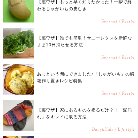
【裏ワザ】もっと早く知りたかった！一瞬で終
わるじゃがいもの皮むき
Gourmet / Recipe
【裏ワザ】誰でも簡単！サニーレタスを新鮮な
まま10日持たせる方法
Gourmet / Recipe
あっという間にできました♪「じゃがいも」の瞬
殺作り置きレシピ特集
Gourmet / Recipe
【裏ワザ】家にあるものを塗るだけ？！「泥汚
れ」をキレイに取る方法
Baby
Kids / Life style
&