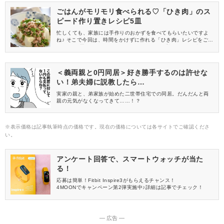
ごはんがモリモリ食べられる♡「ひき肉」のス
ピード作り置きレシピ5皿
忙しくても、家族には手作りのおかずを食べてもらいたいですよ
ね♪ そこで今回は、時間をかけずに作れる「ひき肉」レシピをご紹
介！ 作り置きも簡単にできるから、スピード重視のママは必見で
す♡
＜義両親と0円同居＞好き勝手するのは許せな
い！弟夫婦に説教したら…
実家の親と、弟家族が始めた二世帯住宅での同居。だんだんと両
親の元気がなくなってきて……！？
※表示価格は記事執筆時点の価格です。現在の価格については各サイトでご確認くださ
い。
アンケート回答で、スマートウォッチが当た
る！
応募は簡単！Fitbit Inspire3がもらえるチャンス！
4MOONでキャンペーン第2弾実施中♪詳細は記事でチェック！
― 広告 ―