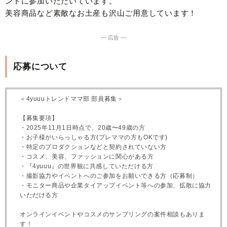
ントに参加いただいています。
美容商品など素敵なお土産も沢山ご用意しています！
― 広告 ―
応募について
＜4yuuuトレンドママ部 部員募集＞
【募集要項】
・2025年11月1日時点で、20歳〜49歳の方
・お子様がいらっしゃる方(プレママの方もOKです)
・特定のプロダクションなどと契約されていない方
・コスメ、美容、ファッションに関心がある方
・『4yuuu』の世界観に共感していただける方
・撮影協力やイベントへのご参加をお願いできる方（応募制）
・モニター商品や企業タイアップイベント等への参加、拡散に協力
いただける方
オンラインイベントやコスメのサンプリングの案件相談もありま
す！