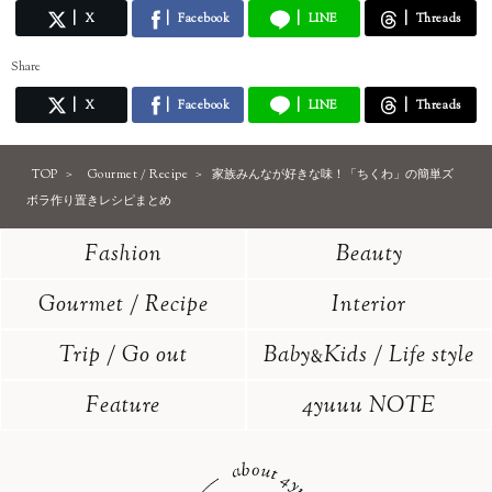
X
Facebook
LINE
Threads
Share
X
Facebook
LINE
Threads
TOP
Gourmet / Recipe
家族みんなが好きな味！「ちくわ」の簡単ズ
ボラ作り置きレシピまとめ
Fashion
Beauty
Gourmet / Recipe
Interior
Trip / Go out
Baby
Kids / Life style
&
Feature
4yuuu NOTE