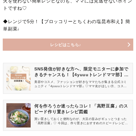
火を使わない簡単レシピなのも、ママには見逃せないポイン
トですね♡
◆レンジで5分！【ブロッコリーとちくわの塩昆布和え】簡
単副菜♩
レシピはこちら♪
SNS発信が好きな方へ、限定モニターに参加で
きるチャンスも！【4yuuuトレンドママ部】部
員募集中
美容やコスメ、ファッションが好きなママたちが集まる公式コミ
ュニティ『4yuuuトレンドママ部』♡ママ友がほしい方、コスメサ
ンプルをお試ししてくれる方、美容やママ向けの情報を一緒に発
信してくれる方を募集しています！
何を作ろうか迷ったらコレ！「高野豆腐」のス
ピード作り置きレシピ図鑑
買い置きしておくと便利なのが、大豆の旨みがギュッとつまった
「高野豆腐」♡ 今回は、作り置きにおすすめのスピードレシピを
まとめました！ ごはんのおかずにぴったりなので、気軽にマネし
てみてくださいね♪