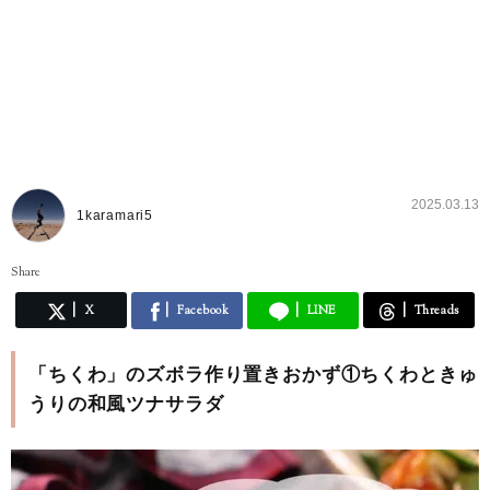
2025.03.13
1karamari5
Share
X
Facebook
LINE
Threads
「ちくわ」のズボラ作り置きおかず①ちくわときゅ
うりの和風ツナサラダ