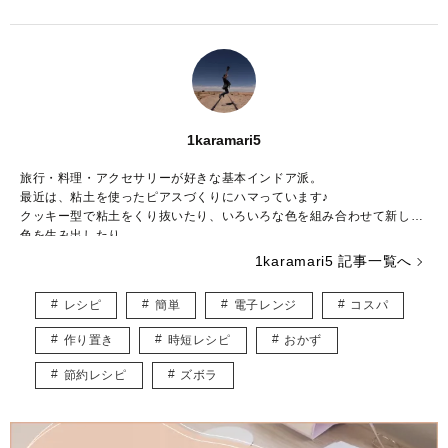
1karamari5
旅行・料理・アクセサリーが好きな基本インドア派。
最近は、粘土を使ったピアスづくりにハマっています♪
クッキー型で粘土をくり抜いたり、いろいろな色を組み合わせて新しい
色を生み出したり……。
粘土の世界は奥が深く、アイデアがつきません。
1karamari5 記事一覧へ
食べることも大好きで、旅先で出会った料理を再現して、自宅で旅行気
分を味わうこともしばしば♡
レシピ
簡単
電子レンジ
コスパ
調理師としての経験を活かして、思わず作ってみたくなるような料理の
記事を発信していきます！
作り置き
時短レシピ
おかず
節約レシピ
ズボラ