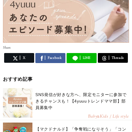
Share
X
Facebook
LINE
Threads
おすすめ記事
SNS発信が好きな方へ、限定モニターに参加で
きるチャンスも！【4yuuuトレンドママ部】部
員募集中
Baby
Kids / Life style
&
【マクドナルド】「争奪戦になりそう」「コン