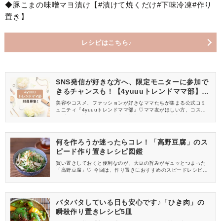
◆豚こまの味噌マヨ漬け【#漬けて焼くだけ#下味冷凍#作り
置き】
レシピはこちら♪
SNS発信が好きな方へ、限定モニターに参加で
きるチャンスも！【4yuuuトレンドママ部】部
員募集中
美容やコスメ、ファッションが好きなママたちが集まる公式コミ
ュニティ『4yuuuトレンドママ部』♡ママ友がほしい方、コスメサ
ンプルをお試ししてくれる方、美容やママ向けの情報を一緒に発
信してくれる方を募集しています！
何を作ろうか迷ったらコレ！「高野豆腐」のス
ピード作り置きレシピ図鑑
買い置きしておくと便利なのが、大豆の旨みがギュッとつまった
「高野豆腐」♡ 今回は、作り置きにおすすめのスピードレシピを
まとめました！ ごはんのおかずにぴったりなので、気軽にマネし
てみてくださいね♪
バタバタしている日も安心です♪「ひき肉」の
瞬殺作り置きレシピ5皿