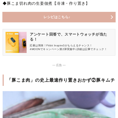
◆豚こま切れ肉の生姜佃煮【冷凍・作り置き】
レシピはこちら♪
アンケート回答で、スマートウォッチが当た
る！
応募は簡単！Fitbit Inspire3がもらえるチャンス！
4MOONでキャンペーン第2弾実施中♪詳細は記事でチェック！
― 広告 ―
「豚こま肉」の史上最速作り置きおかず②豚キムチ