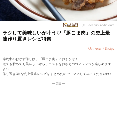
出典：oceans-nadia.com
ラクして美味しいが叶う♡「豚こま肉」の史上最
速作り置きレシピ特集
Gourmet / Recipe
節約中のおかず作りは、「豚こま肉」におまかせ！
煮ても炒めても美味しいから、コストをおさえつつアレンジが楽しめます
よ♡
作り置きOKな史上最速レシピをまとめたので、マネしてみてくださいね♪
― 広告 ―