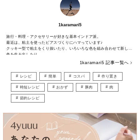
1karamari5
旅行・料理・アクセサリーが好きな基本インドア派。
最近は、粘土を使ったピアスづくりにハマっています♪
クッキー型で粘土をくり抜いたり、いろいろな色を組み合わせて新しい
色を生み出したり……。
粘土の世界は奥が深く、アイデアがつきません。
1karamari5 記事一覧へ
食べることも大好きで、旅先で出会った料理を再現して、自宅で旅行気
分を味わうこともしばしば♡
レシピ
簡単
コスパ
作り置き
調理師としての経験を活かして、思わず作ってみたくなるような料理の
記事を発信していきます！
時短レシピ
おかず
豚肉
肉
節約レシピ