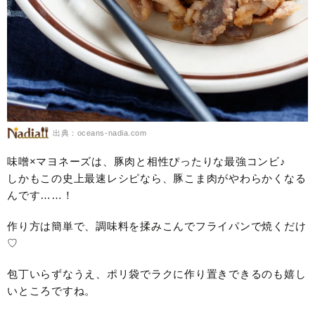
出典：oceans-nadia.com
味噌×マヨネーズは、豚肉と相性ぴったりな最強コンビ♪
しかもこの史上最速レシピなら、豚こま肉がやわらかくなる
んです……！
作り方は簡単で、調味料を揉みこんでフライパンで焼くだけ
♡
包丁いらずなうえ、ポリ袋でラクに作り置きできるのも嬉し
いところですね。