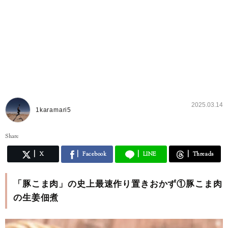
2025.03.14
1karamari5
Share
X
Facebook
LINE
Threads
「豚こま肉」の史上最速作り置きおかず①豚こま肉
の生姜佃煮