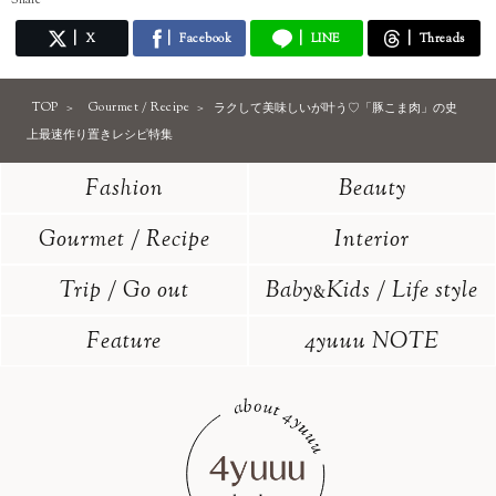
X
Facebook
LINE
Threads
TOP
Gourmet / Recipe
ラクして美味しいが叶う♡「豚こま肉」の史
上最速作り置きレシピ特集
Fashion
Beauty
Gourmet / Recipe
Interior
Trip / Go out
Baby
Kids / Life style
&
Feature
4yuuu NOTE