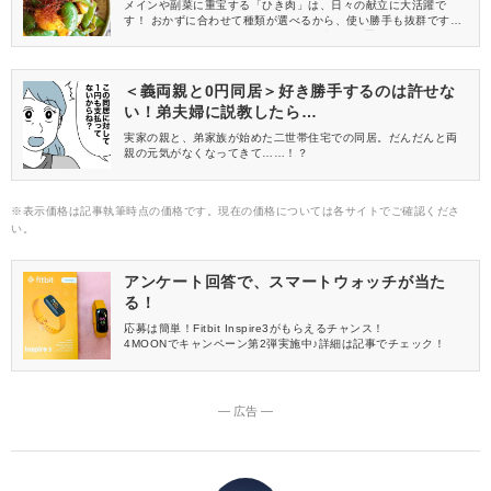
メインや副菜に重宝する「ひき肉」は、日々の献立に大活躍で
す！ おかずに合わせて種類が選べるから、使い勝手も抜群ですよ
ね♪ 今回はサクッと作れる、ひき肉の瞬殺作り置きレシピをお届け
します♡
＜義両親と0円同居＞好き勝手するのは許せな
い！弟夫婦に説教したら…
実家の親と、弟家族が始めた二世帯住宅での同居。だんだんと両
親の元気がなくなってきて……！？
※表示価格は記事執筆時点の価格です。現在の価格については各サイトでご確認くださ
い。
アンケート回答で、スマートウォッチが当た
る！
応募は簡単！Fitbit Inspire3がもらえるチャンス！
4MOONでキャンペーン第2弾実施中♪詳細は記事でチェック！
― 広告 ―