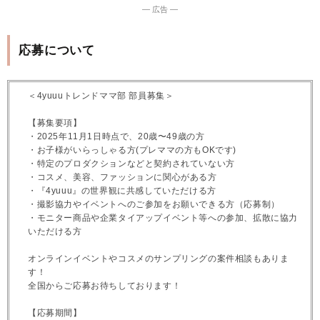
― 広告 ―
応募について
＜4yuuuトレンドママ部 部員募集＞
【募集要項】
・2025年11月1日時点で、20歳〜49歳の方
・お子様がいらっしゃる方(プレママの方もOKです)
・特定のプロダクションなどと契約されていない方
・コスメ、美容、ファッションに関心がある方
・『4yuuu』の世界観に共感していただける方
・撮影協力やイベントへのご参加をお願いできる方（応募制）
・モニター商品や企業タイアップイベント等への参加、拡散に協力
いただける方
オンラインイベントやコスメのサンプリングの案件相談もありま
す！
全国からご応募お待ちしております！
【応募期間】