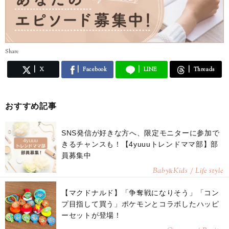
Share
X
Facebook
LINE
Threads
おすすめ記事
SNS発信が好きな方へ、限定モニターに参加で
きるチャンスも！【4yuuuトレンドママ部】部
員募集中
Baby
Kids / Life style
&
【マクドナルド】「争奪戦になりそう」「コン
プ目指して買う」ポケモンとコラボしたハッピ
ーセットが登場！