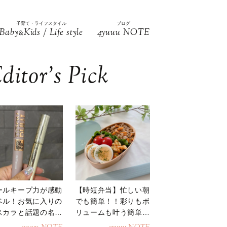
子育て・ライフスタイル
ブログ
Baby
Kids / Life style
4yuuu NOTE
&
ditor’s Pick
ールキープ力が感動
【時短弁当】忙しい朝
ベル！お気に入りの
でも簡単！！彩りもボ
スカラと話題の名品
リュームも叶う簡単そ
地
ぼろ弁当！