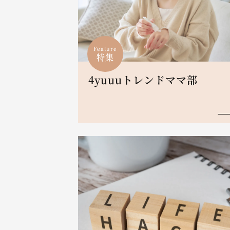
Feature
特集
4yuuuトレンドママ部