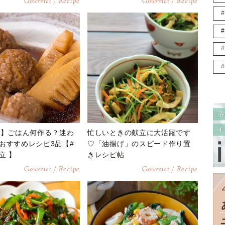
Gourmet / Recipe
Gourmet / Recipe
日】ごはん何作る？迷わ
忙しいときの献立に大活躍です
おすすめレシピ3品【#
♡「油揚げ」のスピード作り置
立 】
きレシピ帖
Gourmet / Recipe
Gourmet / Recipe