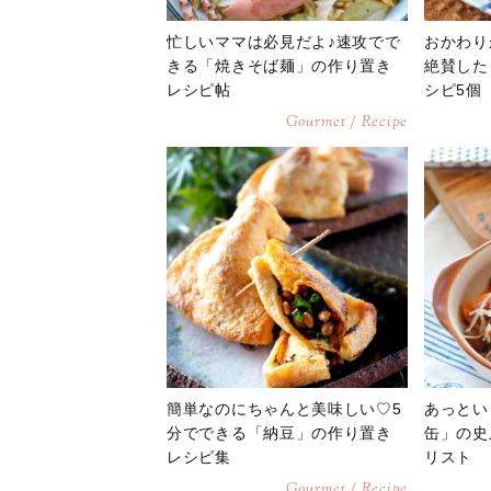
忙しいママは必見だよ♪速攻でで
おかわり
きる「焼きそば麺」の作り置き
絶賛した
レシピ帖
シピ5個
Gourmet / Recipe
簡単なのにちゃんと美味しい♡5
あっとい
分でできる「納豆」の作り置き
缶」の史
レシピ集
リスト
Gourmet / Recipe