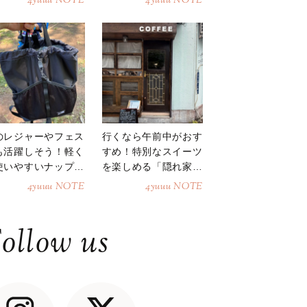
4yuuu NOTE
4yuuu NOTE
のレジャーやフェス
行くなら午前中がおす
も活躍しそう！軽く
すめ！特別なスイーツ
使いやすいナップサ
を楽しめる「隠れ家カ
ク
フェ」
4yuuu NOTE
4yuuu NOTE
ollow us