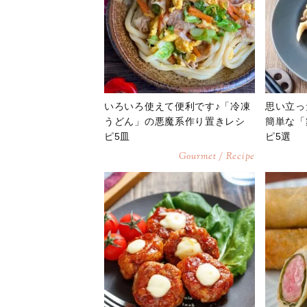
いろいろ使えて便利です♪「冷凍
思い立っ
うどん」の悪魔系作り置きレシ
簡単な「
ピ5皿
ピ5選
Gourmet / Recipe