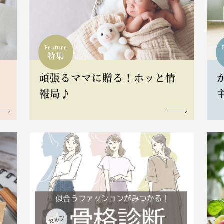
Feature
特集
頑張るママに贈る！ホッと情
報局♪