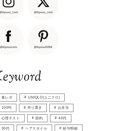
@4yuuu_com
@4yuuu_com
@4yuuucom
@4yuuu0084
eyword
食レポ
UNIQLO(ユニクロ)
100均
作り置き
お弁当
心理テスト
節約
40代
30代
ヘアスタイル
給与明細