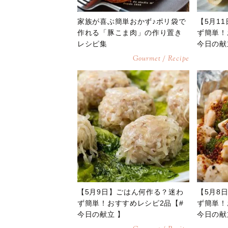
家族が喜ぶ簡単おかず♪ポリ袋で
【5月1
作れる「豚こま肉」の作り置き
ず簡単！
レシピ集
今日の献
Gourmet / Recipe
【5月9日】ごはん何作る？迷わ
【5月8
ず簡単！おすすめレシピ2品【#
ず簡単！
今日の献立 】
今日の献