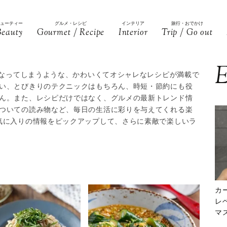
ビューティー
グルメ・レシピ
インテリア
旅行・おでかけ
Beauty
Gourmet / Recipe
Interior
Trip / Go out
E
くなってしまうような、かわいくてオシャレなレシピが満載で
い、とびきりのテクニックはもちろん、時短・節約にも役
ん。また、レシピだけではなく、グルメの最新トレンド情
ついての読み物など、毎日の生活に彩りを与えてくれる楽
気に入りの情報をピックアップして、さらに素敵で楽しいラ
カ
レ
マ
下