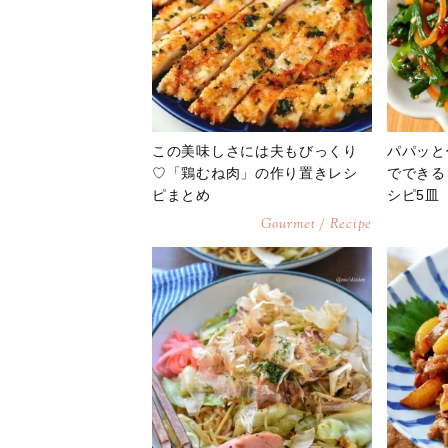
この美味しさには夫もびっくり
パパッと
♡「鶏むね肉」の作り置きレシ
でできる
ピまとめ
シピ5皿
Gourmet / Recipe