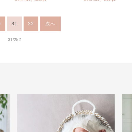
0
31
32
次へ
31/252