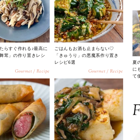
たらすぐ作れる♪最高に
ごはんもお酒も止まらない♡
舞茸」の作り置きレシ
「きゅうり」の悪魔系作り置き
レシピ6選
夏
に
Gourmet / Recipe
Gourmet / Recipe
て
ッ
F