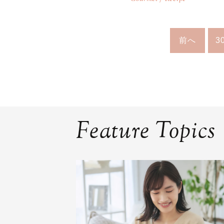
前へ
3
Feature Topics