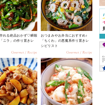
作れる絶品おかず♡瞬殺
おつまみやお弁当におすすめ♪
「ニラ」の作り置きレ
「ちくわ」の悪魔系作り置きレ
シピリスト
Gourmet / Recipe
Gourmet / Recipe