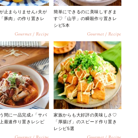
が止まらりません♪夫が
簡単にできるのに美味しすぎま
「豚肉」の作り置きレ
す♡「山芋」の瞬殺作り置きレ
シピ5本
Gourmet / Recipe
Gourmet / Recipe
う間に一品完成♪「サバ
家族からも大好評の美味しさ♡
上最速作り置きレシピ
「厚揚げ」のスピード作り置き
レシピ5選
Gourmet / Recipe
Gourmet / Recipe