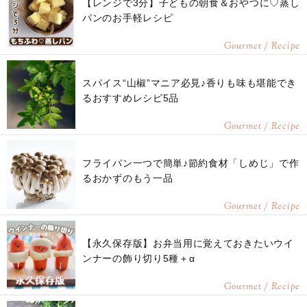
【レンジで3分】子どもの朝食＆おやつに♡蒸し
パンのお手軽レシピ
Gourmet / Recipe
スパイス“山椒”マニア必見♪香りも味も堪能でき
るおすすめレシピ5品
Gourmet / Recipe
フライパン一つで簡単♪節約食材「しめじ」で作
るおかずのもう一品
Gourmet / Recipe
【永久保存版】お弁当用に覚えておきたいウイ
ンナーの飾り切り5種＋α
Gourmet / Recipe