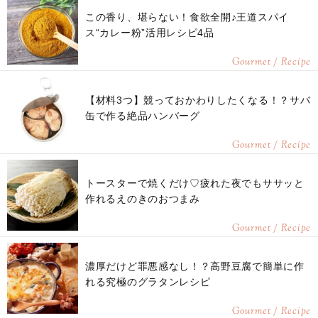
この香り、堪らない！食欲全開♪王道スパイ
ス“カレー粉”活用レシピ4品
Gourmet / Recipe
【材料3つ】競っておかわりしたくなる！？サバ
缶で作る絶品ハンバーグ
Gourmet / Recipe
トースターで焼くだけ♡疲れた夜でもササッと
作れるえのきのおつまみ
Gourmet / Recipe
濃厚だけど罪悪感なし！？高野豆腐で簡単に作
れる究極のグラタンレシピ
Gourmet / Recipe