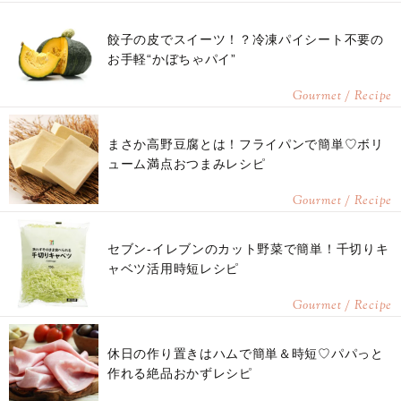
餃子の皮でスイーツ！？冷凍パイシート不要の
お手軽“かぼちゃパイ”
Gourmet / Recipe
まさか高野豆腐とは！フライパンで簡単♡ボリ
ューム満点おつまみレシピ
Gourmet / Recipe
セブン-イレブンのカット野菜で簡単！千切りキ
ャベツ活用時短レシピ
Gourmet / Recipe
休日の作り置きはハムで簡単＆時短♡パパっと
作れる絶品おかずレシピ