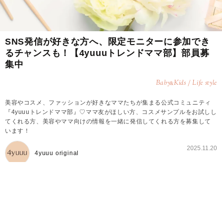
SNS発信が好きな方へ、限定モニターに参加でき
るチャンスも！【4yuuuトレンドママ部】部員募
集中
Baby
Kids / Life style
&
美容やコスメ、ファッションが好きなママたちが集まる公式コミュニティ
『4yuuuトレンドママ部』♡ママ友がほしい方、コスメサンプルをお試しし
てくれる方、美容やママ向けの情報を一緒に発信してくれる方を募集して
います！
2025.11.20
4yuuu original
4yuuuトレンドママ部とは