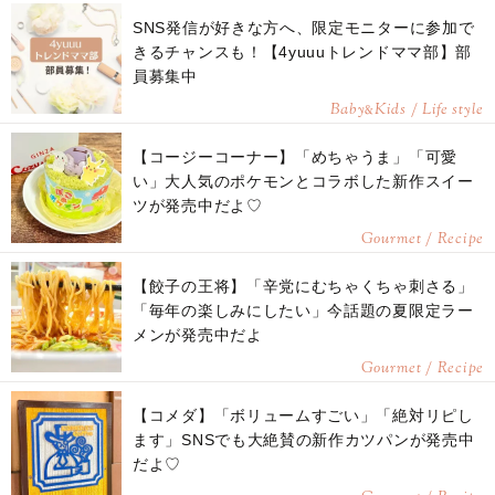
SNS発信が好きな方へ、限定モニターに参加で
きるチャンスも！【4yuuuトレンドママ部】部
員募集中
Baby
Kids / Life style
&
【コージーコーナー】「めちゃうま」「可愛
い」大人気のポケモンとコラボした新作スイー
ツが発売中だよ♡
Gourmet / Recipe
【餃子の王将】「辛党にむちゃくちゃ刺さる」
「毎年の楽しみにしたい」今話題の夏限定ラー
メンが発売中だよ
Gourmet / Recipe
【コメダ】「ボリュームすごい」「絶対リピし
ます」SNSでも大絶賛の新作カツパンが発売中
だよ♡