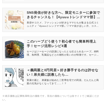
みませんか？カレーリーフを活用したレシピをご紹介します♪
SNS発信が好きな方へ、限定モニターに参加で
きるチャンスも！【4yuuuトレンドママ部】部
員募集中
美容やコスメ、ファッションが好きなママたちが集まる公式コミ
ュニティ『4yuuuトレンドママ部』♡ママ友がほしい方、コスメサ
ンプルをお試ししてくれる方、美容やママ向けの情報を一緒に発
信してくれる方を募集しています！
このハーブどう使う？初心者でも簡単料理上
手！セージ活用レシピ4選
セージはソーセージの語源になったとも伝えられるハーブ。肉料
理、魚料理、乳製品などとの相性が良いのが特徴です。セージを
活用して美味しいお料理を作ってみませんか？セージを使うだけ
で、料理上手に思われるような簡単なのにお洒落なレシピをご紹
介します。
＜義両親と0円同居＞好き勝手するのは許せな
い！弟夫婦に説教したら…
実家の親と、弟家族が始めた二世帯住宅での同居。だんだんと両
親の元気がなくなってきて……！？
※表示価格は記事執筆時点の価格です。現在の価格については各サイトでご確認くださ
い。