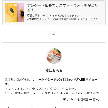
アンケート回答で、スマートウォッチが当た
る！
応募は簡単！Fitbit Inspire3がもらえるチャンス！
4MOONでキャンペーン第2弾実施中♪詳細は記事でチェック！
― 広告 ―
渡辺みちる
元本屋、元公務員。フリーライター歴10年以上の中堅WEBライターで
す。
わくわくすること、楽しいこと、旬なことが大好き。
ひとり時間も満喫しつつ、子育てはまだ進行中！もうすぐ卒業予定で
す。
渡辺みちる 記事一覧へ
主婦・ママ・大人女子のみなさんの毎日が、ちょっと楽しくなる記事を
お届けしていきます。