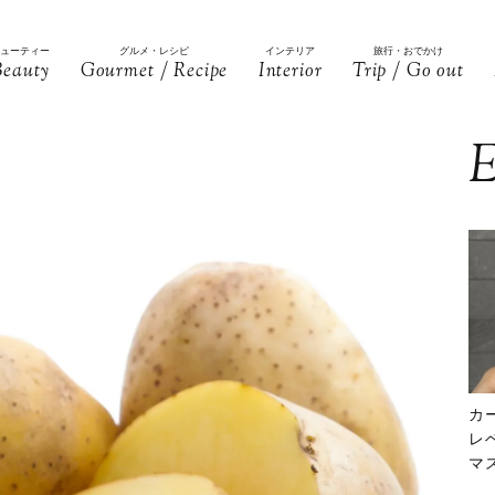
ビューティー
グルメ・レシピ
インテリア
旅行・おでかけ
Beauty
Gourmet / Recipe
Interior
Trip / Go out
E
カ
レ
マ
下