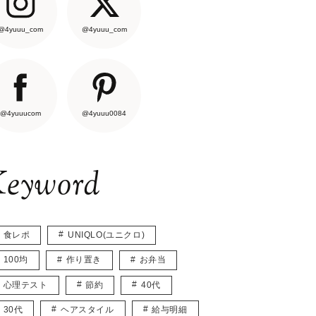
@4yuuu_com
@4yuuu_com
@4yuuucom
@4yuuu0084
eyword
食レポ
UNIQLO(ユニクロ)
100均
作り置き
お弁当
心理テスト
節約
40代
30代
ヘアスタイル
給与明細