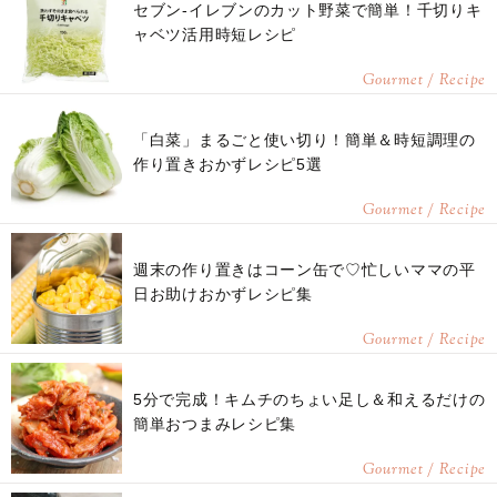
セブン-イレブンのカット野菜で簡単！千切りキ
ャベツ活用時短レシピ
Gourmet / Recipe
「白菜」まるごと使い切り！簡単＆時短調理の
作り置きおかずレシピ5選
Gourmet / Recipe
週末の作り置きはコーン缶で♡忙しいママの平
日お助けおかずレシピ集
Gourmet / Recipe
5分で完成！キムチのちょい足し＆和えるだけの
簡単おつまみレシピ集
Gourmet / Recipe