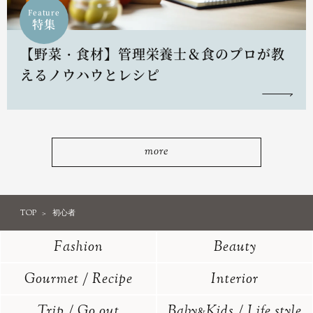
Feature
特集
【野菜・食材】管理栄養士＆食のプロが教
えるノウハウとレシピ
more
TOP
初心者
Fashion
Beauty
Gourmet / Recipe
Interior
Trip / Go out
Baby
Kids / Life style
&