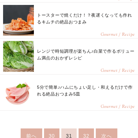
トースターで焼くだけ！？夜遅くなっても作れ
るキムチの絶品おつまみ
Gourmet / Recipe
レンジで時短調理が楽ちん♪白菜で作るボリュー
ム満点のおかずレシピ
Gourmet / Recipe
5分で簡単♪ハムにちょい足し・和えるだけで作
れる絶品おつまみ5皿
Gourmet / Recipe
前へ
30
31
32
次へ