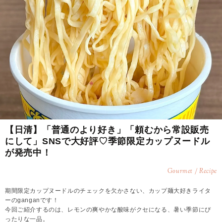
【日清】「普通のより好き」「頼むから常設販売
にして」SNSで大好評♡季節限定カップヌードル
が発売中！
Gourmet / Recipe
期間限定カップヌードルのチェックを欠かさない、カップ麺大好きライタ
ーのganganです！
今回ご紹介するのは、レモンの爽やかな酸味がクセになる、暑い季節にぴ
ったりな一品。