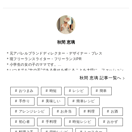
秋間 恵璃
＊元アパレルブランドディレクター・デザイナー・プレス
＊現フリーランスライター・フリーランスPR
＊小学生の女の子のママです。
＊いつまでも“女の子”である幸せを感じることを大切に、ファッション
や美容などに関心をもって日々過ごしております♡
秋間 恵璃 記事一覧へ
インスタグラム* @eriusa0325
https://instagram.com/eriusa0325/
おつまみ
時短
レシピ
簡単
メール* eriusa0325@gmail.com
(コンタクトはインスタグラムのDM、メールアドレスへお願いいたしま
手作り
美味しい
簡単レシピ
す)
※恐れ入りますが、商品に関してのご質問にはお答えしかねます。
アレンジレシピ
お弁当
料理
お酒
初心者
手料理
時短レシピ
おかず