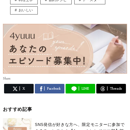
料理上手
節約レシピ
トースター
おいしい
Share
X
Facebook
LINE
Threads
おすすめ記事
SNS発信が好きな方へ、限定モニターに参加で