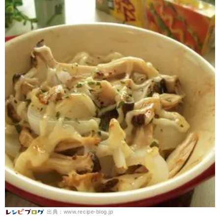
出典：www.recipe-blog.jp