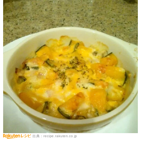
出典：recipe.rakuten.co.jp