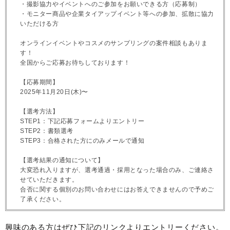
・撮影協力やイベントへのご参加をお願いできる方（応募制）
・モニター商品や企業タイアップイベント等への参加、拡散に協力
いただける方
オンラインイベントやコスメのサンプリングの案件相談もありま
す！
全国からご応募お待ちしております！
【応募期間】
2025年11月20日(木)〜
【選考方法】
STEP1：下記応募フォームよりエントリー
STEP2：書類選考
STEP3：合格された方にのみメールで通知
【選考結果の通知について】
大変恐れ入りますが、選考通過・採用となった場合のみ、ご連絡さ
せていただきます。
合否に関する個別のお問い合わせにはお答えできませんので予めご
了承ください。
興味のある方はぜひ下記のリンクよりエントリーください。