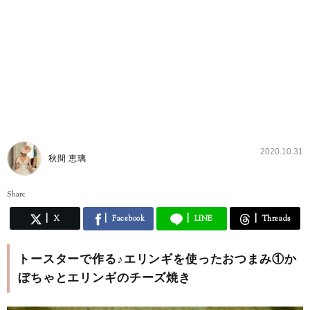
2020.10.31
秋間 恵璃
Share
X
Facebook
LINE
Threads
トースターで作る♪エリンギを使ったおつまみ①か
ぼちゃとエリンギのチーズ焼き