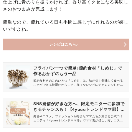
仕上げに青のりを振りかければ、香り高くクセになる美味し
さのおつまみが完成します！
簡単なので、疲れている日も手間に感じずに作れるのが嬉し
いですよね。
レシピはこちら♪
フライパン一つで簡単♪節約食材「しめじ」で
作るおかずのもう一品
節約食材きのこのひとつ「しめじ」は、秋が旬！美味しく食べる
ことができる時期だからこそ、様々なレシピにチャレンジしたい
ですよね。「あともう一品欲しい……。」という時のおかず作り
にも大活躍するのが、フライパンだけで完成するお手軽レシピ♪し
めじを上手に美味しく調理したいと思っている人は、必見です
よ。
SNS発信が好きな方へ、限定モニターに参加で
きるチャンスも！【4yuuuトレンドママ部】部
員募集中
美容やコスメ、ファッションが好きなママたちが集まる公式コミ
ュニティ『4yuuuトレンドママ部』♡ママ友がほしい方、コスメサ
ンプルをお試ししてくれる方、美容やママ向けの情報を一緒に発
信してくれる方を募集しています！