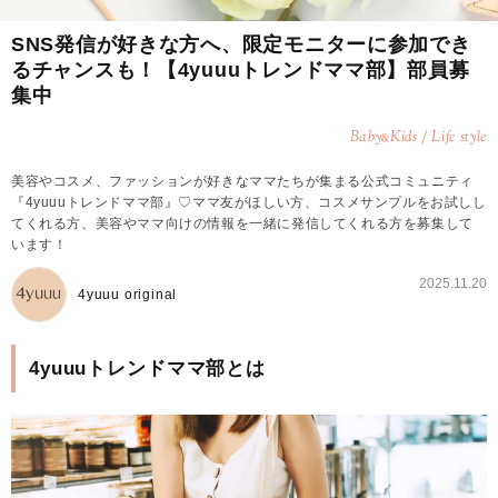
SNS発信が好きな方へ、限定モニターに参加でき
るチャンスも！【4yuuuトレンドママ部】部員募
集中
Baby
Kids / Life style
&
美容やコスメ、ファッションが好きなママたちが集まる公式コミュニティ
『4yuuuトレンドママ部』♡ママ友がほしい方、コスメサンプルをお試しし
てくれる方、美容やママ向けの情報を一緒に発信してくれる方を募集して
います！
2025.11.20
4yuuu original
4yuuuトレンドママ部とは