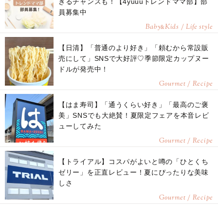
きるチャンスも！【4yuuuトレンドママ部】部
員募集中
Baby
Kids / Life style
&
【日清】「普通のより好き」「頼むから常設販
売にして」SNSで大好評♡季節限定カップヌー
ドルが発売中！
Gourmet / Recipe
【はま寿司】「通うくらい好き」「最高のご褒
美」SNSでも大絶賛！夏限定フェアを本音レビ
ューしてみた
Gourmet / Recipe
【トライアル】コスパがよいと噂の「ひとくち
ゼリー」を正直レビュー！夏にぴったりな美味
しさ
Gourmet / Recipe