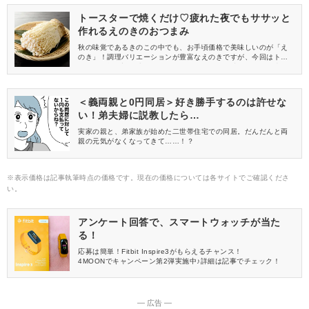
トースターで焼くだけ♡疲れた夜でもササッと
作れるえのきのおつまみ
秋の味覚であるきのこの中でも、お手頃価格で美味しいのが「え
のき」！調理バリエーションが豊富なえのきですが、今回はトー
スターで焼く調理法にフォーカスしたレシピを特集します。疲れ
ている日でも作れる♪えのきを使った絶品おつまみレシピは必見で
すよ♪
＜義両親と0円同居＞好き勝手するのは許せな
い！弟夫婦に説教したら…
実家の親と、弟家族が始めた二世帯住宅での同居。だんだんと両
親の元気がなくなってきて……！？
※表示価格は記事執筆時点の価格です。現在の価格については各サイトでご確認くださ
い。
アンケート回答で、スマートウォッチが当た
る！
応募は簡単！Fitbit Inspire3がもらえるチャンス！
4MOONでキャンペーン第2弾実施中♪詳細は記事でチェック！
― 広告 ―