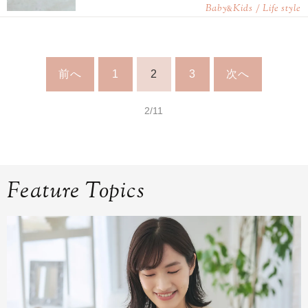
Baby
Kids / Life style
&
前へ
1
2
3
次へ
2/11
Feature Topics