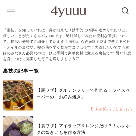
「裏技」を知っていれば、得が出来たり効率的に物事を進められたりと、
嬉しいことがたくさん♪4yuuuでは、絶対試してみたい便利な裏技につい
て、幅広い分野でご紹介しています！ 美肌から妊娠線予防まで使えるベビ
ーオイルの裏技や、髪の毛を早く乾かすコツは今すぐ実践したいです☆主
婦のみなさん必見なのは、ひと手間で豪華食材に変える裏技です♪賢い知恵
を身につけて充実した毎日を送りましょう♡
裏技の記事一覧
【裏ワザ】グルテンフリーで作れる！ライスペ
ーパーの「お好み焼き」
Baby
Kids / Life style
&
【裏ワザ】アイラップ＆レンジだけ？！ホクホ
クの焼きいもを作る方法