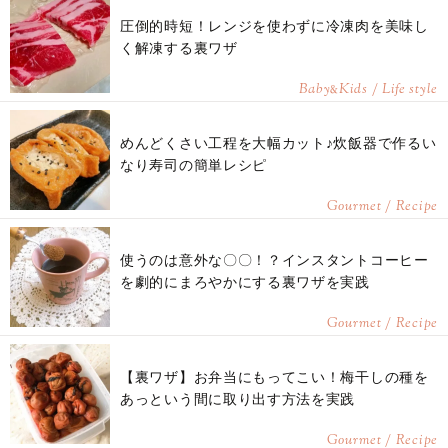
圧倒的時短！レンジを使わずに冷凍肉を美味し
く解凍する裏ワザ
Baby
Kids / Life style
&
めんどくさい工程を大幅カット♪炊飯器で作るい
なり寿司の簡単レシピ
Gourmet / Recipe
使うのは意外な〇〇！？インスタントコーヒー
を劇的にまろやかにする裏ワザを実践
Gourmet / Recipe
【裏ワザ】お弁当にもってこい！梅干しの種を
あっという間に取り出す方法を実践
Gourmet / Recipe