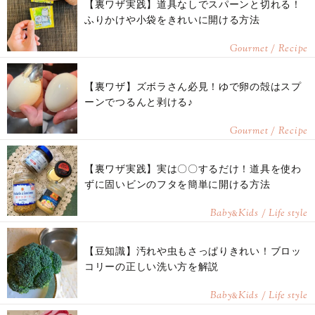
【裏ワザ実践】道具なしでスパーンと切れる！
ふりかけや小袋をきれいに開ける方法
Gourmet / Recipe
【裏ワザ】ズボラさん必見！ゆで卵の殻はスプ
ーンでつるんと剥ける♪
Gourmet / Recipe
【裏ワザ実践】実は〇〇するだけ！道具を使わ
ずに固いビンのフタを簡単に開ける方法
Baby
Kids / Life style
&
【豆知識】汚れや虫もさっぱりきれい！ブロッ
コリーの正しい洗い方を解説
Baby
Kids / Life style
&