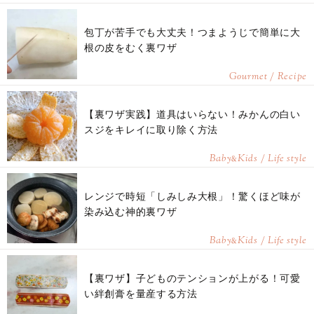
包丁が苦手でも大丈夫！つまようじで簡単に大
根の皮をむく裏ワザ
Gourmet / Recipe
【裏ワザ実践】道具はいらない！みかんの白い
スジをキレイに取り除く方法
Baby
Kids / Life style
&
レンジで時短「しみしみ大根」！驚くほど味が
染み込む神的裏ワザ
Baby
Kids / Life style
&
【裏ワザ】子どものテンションが上がる！可愛
い絆創膏を量産する方法