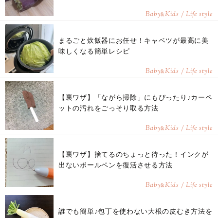
Baby
Kids / Life style
&
まるごと炊飯器にお任せ！キャベツが最高に美
味しくなる簡単レシピ
Baby
Kids / Life style
&
【裏ワザ】「ながら掃除」にもぴったり♪カーペ
ットの汚れをごっそり取る方法
Baby
Kids / Life style
&
【裏ワザ】捨てるのちょっと待った！インクが
出ないボールペンを復活させる方法
Baby
Kids / Life style
&
誰でも簡単♪包丁を使わない大根の皮むき方法を