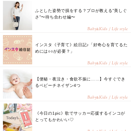
ふとした姿勢で損をする？プロが教える"美しぐ
さ"〜待ち合わせ編〜
Baby
Kids / Life style
&
インスタ《子育て》絵日記♪「好奇心を育てるた
めには○○が必要？」
Baby
Kids / Life style
&
【便秘・夜泣き・食欲不振に……】今すぐでき
るベビーチネイザン4つ
Baby
Kids / Life style
&
《今日の1pic》歌でサッカー応援するインコが
とってもかわいい♡