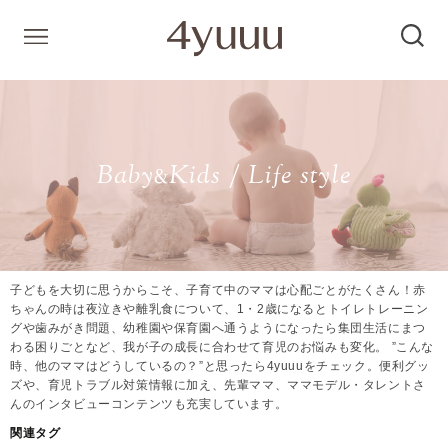
Baby
Kids / Life style
&
子どもを大切に思うからこそ、子育て中のママは心配ごとがたくさん！赤
ちゃんの時は夜泣きや離乳食について、1・2歳になるとトイレトレーニン
グや歯みがき問題、幼稚園や保育園へ通うようになったら集団生活にまつ
わる困りごとなど、我が子の成長に合わせて育児のお悩みも変化。 ”こんな
時、他のママはどうしているの？”と思ったら4yuuuをチェック。便利グッ
ズや、育児トラブル対策情報に加え、先輩ママ、ママモデル・タレントさ
んのインタビューコンテンツも充実しています。
関連タグ