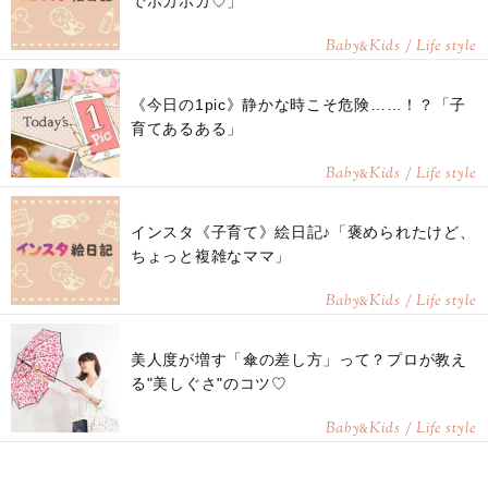
でホカホカ♡」
Baby
Kids / Life style
&
《今日の1pic》静かな時こそ危険……！？「子
育てあるある」
Baby
Kids / Life style
&
インスタ《子育て》絵日記♪「褒められたけど、
ちょっと複雑なママ」
Baby
Kids / Life style
&
美人度が増す「傘の差し方」って？プロが教え
る"美しぐさ"のコツ♡
Baby
Kids / Life style
&