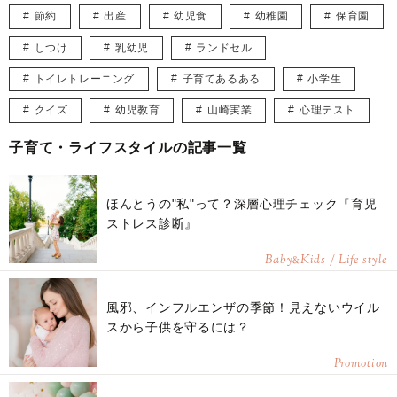
節約
出産
幼児食
幼稚園
保育園
しつけ
乳幼児
ランドセル
トイレトレーニング
子育てあるある
小学生
クイズ
幼児教育
山崎実業
心理テスト
子育て・ライフスタイルの記事一覧
ほんとうの"私"って？深層心理チェック『育児
ストレス診断』
Baby
Kids / Life style
&
風邪、インフルエンザの季節！見えないウイル
スから子供を守るには？
Promotion