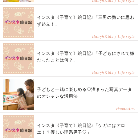
Baby
Kids / Life style
&
インスタ《子育て》絵日記♪「三男の勢いに思わ
ず起立！」
Baby
Kids / Life style
&
インスタ《子育て》絵日記♪「子どもにされて嫌
だったことは何？」
Baby
Kids / Life style
&
子どもと一緒に楽しめる♡溜まった写真データ
のオシャレな活用法
Promotion
インスタ《子育て》絵日記♪「ケガにはアロ
エ！？優しい理系男子♡」