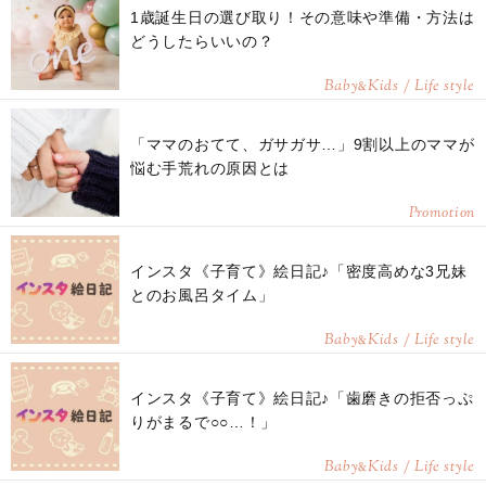
1歳誕生日の選び取り！その意味や準備・方法は
どうしたらいいの？
Baby
Kids / Life style
&
「ママのおてて、ガサガサ…」9割以上のママが
悩む手荒れの原因とは
Promotion
インスタ《子育て》絵日記♪「密度高めな3兄妹
とのお風呂タイム」
Baby
Kids / Life style
&
インスタ《子育て》絵日記♪「歯磨きの拒否っぷ
りがまるで○○…！」
Baby
Kids / Life style
&