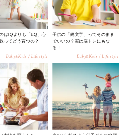
のはIQよりも「EQ」心
子供の「鏡文字」ってそのまま
数ってどう育つの？
でいいの？実は脳トレにもな
る！
Baby
Kids / Life style
Baby
Kids / Life style
&
&