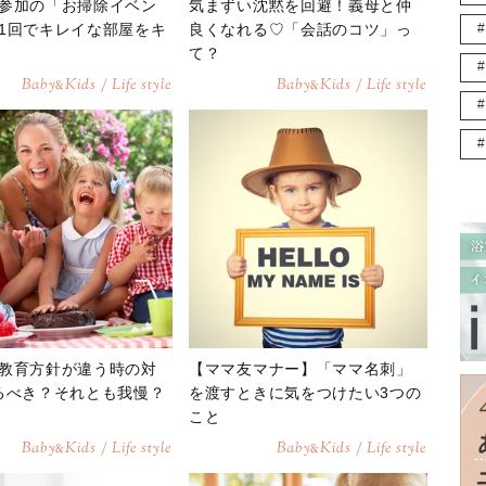
参加の「お掃除イベン
気まずい沈黙を回避！義母と仲
1回でキレイな部屋をキ
良くなれる♡「会話のコツ」っ
て？
Baby
Kids / Life style
Baby
Kids / Life style
&
&
教育方針が違う時の対
【ママ友マナー】「ママ名刺」
るべき？それとも我慢？
を渡すときに気をつけたい3つの
こと
Baby
Kids / Life style
Baby
Kids / Life style
&
&