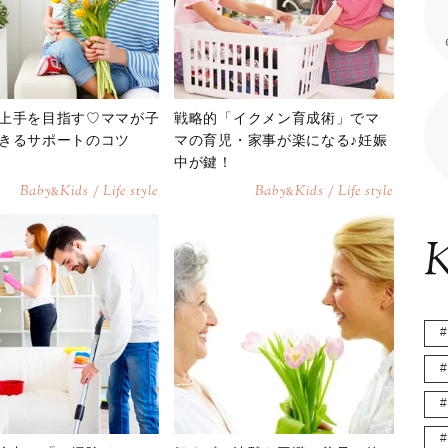
上手を目指す♡ママが子
戦略的「イクメン育成術」でマ
きるサポートのコツ
マの育児・家事が楽になる♪妊娠
中が鍵！
Baby
Kids / Life style
Baby
Kids / Life style
&
&
K