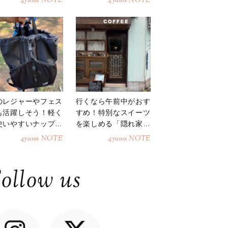
4yuuu NOTE
4yuuu NOTE
のレジャーやフェス
行くなら午前中がおす
も活躍しそう！軽く
すめ！特別なスイーツ
使いやすいナップサ
を楽しめる「隠れ家カ
ク
フェ」
4yuuu NOTE
4yuuu NOTE
ollow us