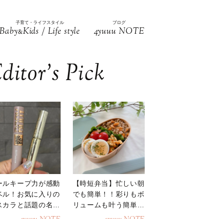
子育て・ライフスタイル
ブログ
Baby
Kids / Life style
4yuuu NOTE
&
ditor’s Pick
ールキープ力が感動
【時短弁当】忙しい朝
ベル！お気に入りの
でも簡単！！彩りもボ
スカラと話題の名品
リュームも叶う簡単そ
地
ぼろ弁当！