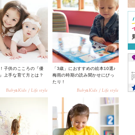
！子供のこころの『優
「3歳」におすすめの絵本10選♪
』上手な育て方とは？
梅雨の時期の読み聞かせにぴっ
たり！
Baby
Kids / Life style
Baby
Kids / Life style
&
&