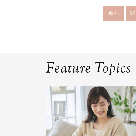
前へ
32
Feature Topics