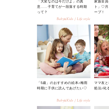
「大変なのは今だけよ」の真
家族全員
意……子育てが一段落する時期
ト」♡月
って？
ープ！
Baby
Kids / Life style
&
「5歳」のおすすめの絵本♪梅雨
ママ友と
時期に子供に読んであげたい♡
処法♪叱
Baby
Kids / Life style
&