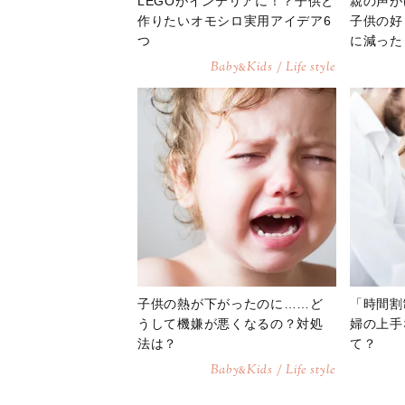
LEGOがインテリアに！？子供と
親の声が
作りたいオモシロ実用アイデア6
子供の好
つ
に減った
Baby
Kids / Life style
&
子供の熱が下がったのに……ど
「時間割
うして機嫌が悪くなるの？対処
婦の上手
法は？
て？
Baby
Kids / Life style
&