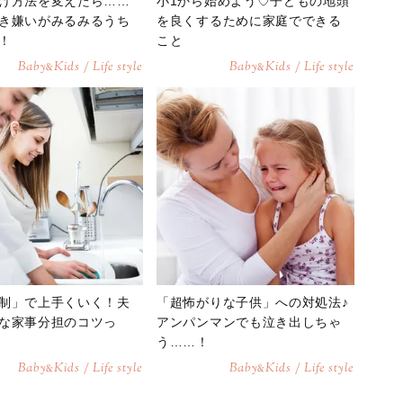
け方法を変えたら……
小1から始めよう♡子どもの地頭
き嫌いがみるみるうち
を良くするために家庭でできる
！
こと
Baby
Kids / Life style
Baby
Kids / Life style
&
&
制」で上手くいく！夫
「超怖がりな子供」への対処法♪
な家事分担のコツっ
アンパンマンでも泣き出しちゃ
う……！
Baby
Kids / Life style
Baby
Kids / Life style
&
&