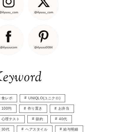
@4yuuu_com
@4yuuu_com
@4yuuucom
@4yuuu0084
eyword
食レポ
UNIQLO(ユニクロ)
100均
作り置き
お弁当
心理テスト
節約
40代
30代
ヘアスタイル
給与明細