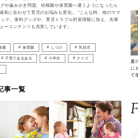
ングや歯みがき問題、幼稚園や保育園へ通うようになったら
成長に合わせて育児のお悩みも変化。 ”こんな時、他のママ
チェック。便利グッズや、育児トラブル対策情報に加え、先輩
ューコンテンツも充実しています。
稚園
保育園
しつけ
乳幼児
子育てあるある
小学生
クイズ
夏
に
ト
て
ッ
記事一覧
F