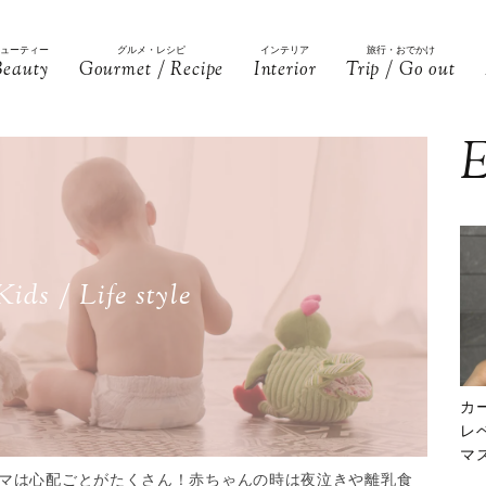
ビューティー
グルメ・レシピ
インテリア
旅行・おでかけ
Beauty
Gourmet / Recipe
Interior
Trip / Go out
E
Kids / Life style
カ
レ
マ
下
マは心配ごとがたくさん！赤ちゃんの時は夜泣きや離乳食