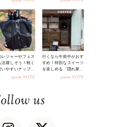
4yuuu NOTE
4yuuu NOTE
のレジャーやフェス
行くなら午前中がおす
も活躍しそう！軽く
すめ！特別なスイーツ
使いやすいナップサ
を楽しめる「隠れ家カ
ク
フェ」
4yuuu NOTE
4yuuu NOTE
ollow us