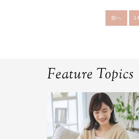
前へ
1
Feature Topics