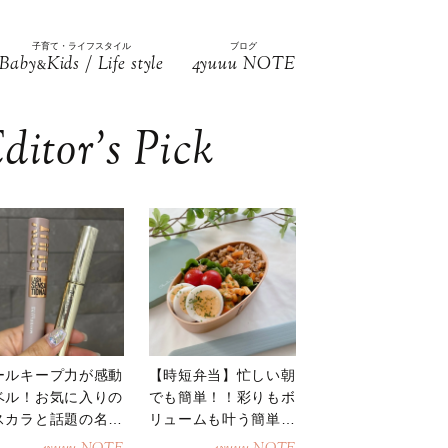
子育て・ライフスタイル
ブログ
Baby
Kids / Life style
4yuuu NOTE
&
ditor’s Pick
ールキープ力が感動
【時短弁当】忙しい朝
ベル！お気に入りの
でも簡単！！彩りもボ
スカラと話題の名品
リュームも叶う簡単そ
地
ぼろ弁当！