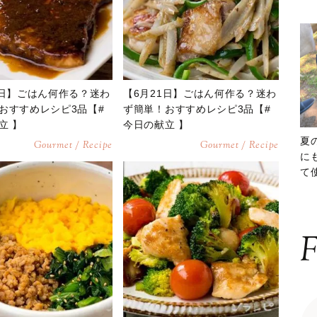
2日】ごはん何作る？迷わ
【6月21日】ごはん何作る？迷わ
おすすめレシピ3品【#
ず簡単！おすすめレシピ3品【#
立 】
今日の献立 】
夏
Gourmet / Recipe
Gourmet / Recipe
に
て
ッ
F