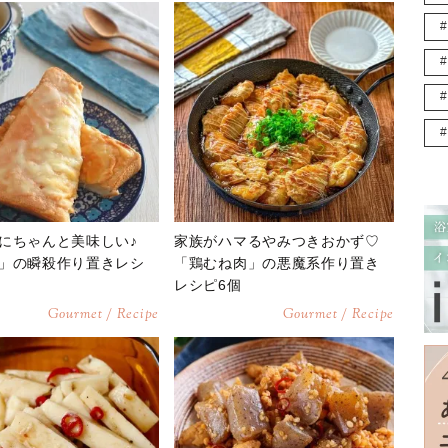
にちゃんと美味しい♪
家族がハマるやみつきおかず♡
」の瞬殺作り置きレシ
「鶏むね肉」の悪魔系作り置き
レシピ6個
Gourmet / Recipe
Gourmet / Recipe