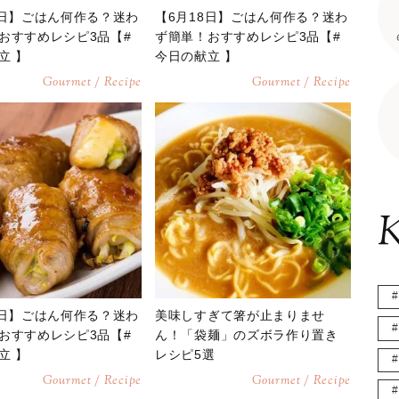
9日】ごはん何作る？迷わ
【6月18日】ごはん何作る？迷わ
おすすめレシピ3品【#
ず簡単！おすすめレシピ3品【#
立 】
今日の献立 】
Gourmet / Recipe
Gourmet / Recipe
K
6日】ごはん何作る？迷わ
美味しすぎて箸が止まりませ
おすすめレシピ3品【#
ん！「袋麺」のズボラ作り置き
立 】
レシピ5選
Gourmet / Recipe
Gourmet / Recipe