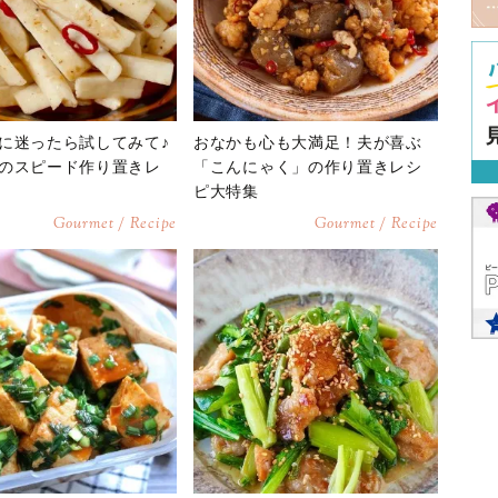
に迷ったら試してみて♪
おなかも心も大満足！夫が喜ぶ
のスピード作り置きレ
「こんにゃく」の作り置きレシ
ピ大特集
Gourmet / Recipe
Gourmet / Recipe