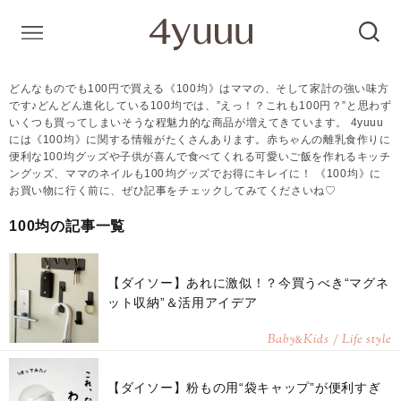
どんなものでも100円で買える《100均》はママの、そして家計の強い味方
です♪どんどん進化している100均では、”えっ！？これも100円？”と思わず
いくつも買ってしまいそうな程魅力的な商品が増えてきています。 4yuuu
には《100均》に関する情報がたくさんあります。赤ちゃんの離乳食作りに
便利な100均グッズや子供が喜んで食べてくれる可愛いご飯を作れるキッチ
ングッズ、ママのネイルも100均グッズでお得にキレイに！ 《100均》に
お買い物に行く前に、ぜひ記事をチェックしてみてくださいね♡
100均の記事一覧
【ダイソー】あれに激似！？今買うべき“マグネ
ット収納”＆活用アイデア
Baby
Kids / Life style
&
【ダイソー】粉もの用“袋キャップ”が便利すぎ