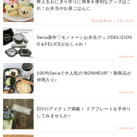
映えるおにぎり作りに簡単＆便利なグッズはこ
れ！お弁当やお昼ごはんに
Baby
Kids / Life style
&
Seria新作♡モノトーンお弁当グッズDELIZIOS
O＆FELICEがおしゃれ！
Interior
100均Seriaで大人気の“BONHEUR”！新商品が
仲間入り♪
Interior
DIYのアイディア満載！ ドアプレートを手作り
してみませんか♪
Interior