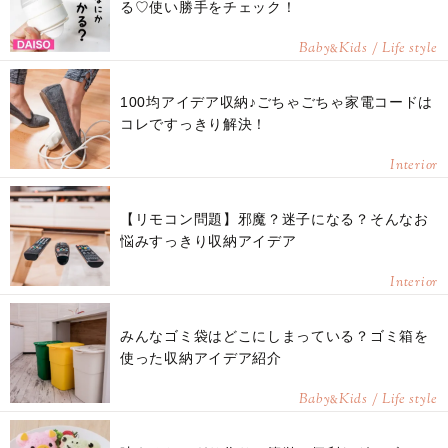
る♡使い勝手をチェック！
Baby
Kids / Life style
&
100均アイデア収納♪ごちゃごちゃ家電コードは
コレですっきり解決！
Interior
【リモコン問題】邪魔？迷子になる？そんなお
悩みすっきり収納アイデア
Interior
みんなゴミ袋はどこにしまっている？ゴミ箱を
使った収納アイデア紹介
Baby
Kids / Life style
&