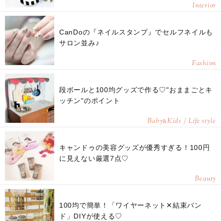
Interior
CanDoの『ネイルスタンプ』でセルフネイルも
サロン並み♪
Fashion
段ボールと100均グッズで作る♡"おままごとキ
ッチン"のポイント
Baby
Kids / Life style
&
キャンドゥの美容グッズが優秀すぎる！100円
に見えない厳選7点♡
Beauty
100均で簡単！「ワイヤーネット✕結束バン
ド」DIYが使える♡