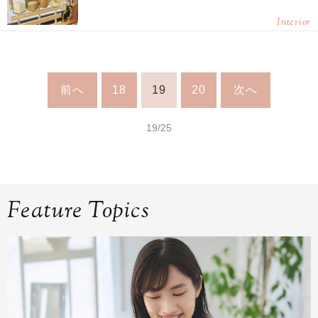
Interior
前へ
18
19
20
次へ
19/25
Feature Topics