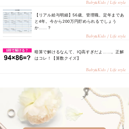
Baby
Kids / Life style
&
【リアル給与明細】56歳、管理職。定年まであ
と4年。今から200万円貯められるでしょう
か……？
Baby
Kids / Life style
&
暗算で解けるなんて、IQ高すぎだよ……。正解
はコレ！【算数クイズ】
Baby
Kids / Life style
&