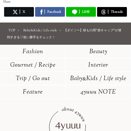
Share
X
Facebook
LINE
Threads
TOP
Baby&Kids / Life style
【ダイソー】粉もの用“袋キャップ”が便
利すぎる♡使い勝手をチェック！
Fashion
Beauty
Gourmet / Recipe
Interior
Trip / Go out
Baby
Kids / Life style
&
Feature
4yuuu NOTE