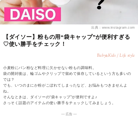
出典：www.instagram.com
【ダイソー】粉もの用“袋キャップ”が便利すぎる
♡使い勝手をチェック！
Baby
Kids / Life style
&
小麦粉にパン粉など料理に欠かせない粉もの調味料。
袋の開封後は、輪ゴムやクリップで留めて保存しているという方も多いの
では？
でも、いつのまにか粉がこぼれてしまったなど、お悩みもつきませんよ
ね。
そんなときは、ダイソーの“袋キャップ”が便利ですよ♪
さっそく話題のアイテムの使い勝手をチェックしてみましょう。
― 広告 ―