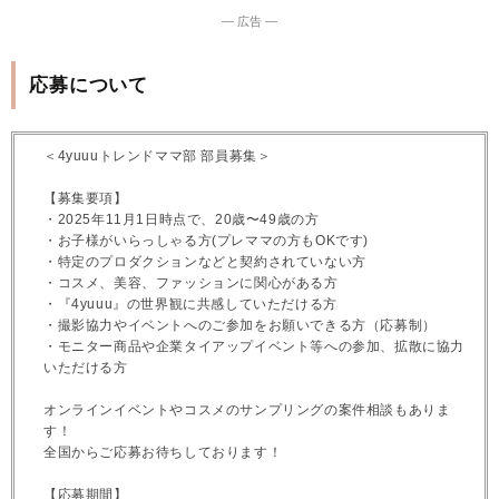
― 広告 ―
応募について
＜4yuuuトレンドママ部 部員募集＞
【募集要項】
・2025年11月1日時点で、20歳〜49歳の方
・お子様がいらっしゃる方(プレママの方もOKです)
・特定のプロダクションなどと契約されていない方
・コスメ、美容、ファッションに関心がある方
・『4yuuu』の世界観に共感していただける方
・撮影協力やイベントへのご参加をお願いできる方（応募制）
・モニター商品や企業タイアップイベント等への参加、拡散に協力
いただける方
オンラインイベントやコスメのサンプリングの案件相談もありま
す！
全国からご応募お待ちしております！
【応募期間】