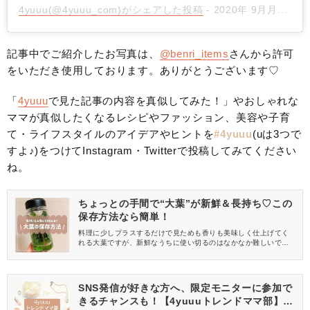
4yuuu(@4yuuu_com)がシェアした投稿
- 2020年 9月月7日午後8時14分PDT
記事中でご紹介したお写真は、
@benri_items
さんから許可
をいただき使用しております。ありがとうございます♡
「
4yuuu
で見た記事の内容を真似してみた！」やおしゃれな
ママが真似したくなるレシピやファッション、美容や子育
て・ライフスタイルのアイデアやヒントを
#4yuuu
(uは3つで
すよ♪)をつけてInstagram・Twitterで投稿してみてください
ね。
ちょっとの手間で“大葉”が新鮮＆長持ち♡この
保存方法なら簡単！
料理に少しプラスするだけで見ためも香りも美味しく仕上げてく
れる大葉ですが、新鮮なうちに使い切るのはなかなか難しいです
よね。そこで、今回はちょっとの手間で大葉を長持ちさせる保存
方法をご紹介！大量の大葉も、新鮮なままお料理に使えます♪
SNS発信が好きな方へ、限定モニターに参加で
きるチャンスも！【4yuuuトレンドママ部】部