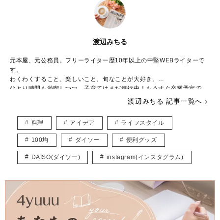
渡辺みちる
元本屋、元公務員。フリーライター歴10年以上の中堅WEBライターで
す。
わくわくすること、楽しいこと、旬なことが大好き。
ひとり時間も満喫しつつ、子育てはまだ進行中！もうすぐ卒業予定で
す。
渡辺みちる 記事一覧へ
主婦・ママ・大人女子のみなさんの毎日が、ちょっと楽しくなる記事を
お届けしていきます。
料理
アイデア
ライフスタイル
100均
ダイソー
便利グッズ
DAISO(ダイソー)
instagram(インスタグラム)