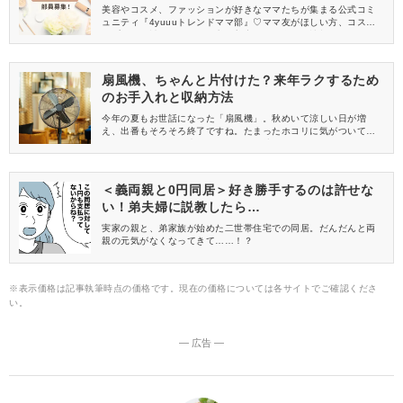
員募集中
美容やコスメ、ファッションが好きなママたちが集まる公式コミ
ュニティ『4yuuuトレンドママ部』♡ママ友がほしい方、コスメサ
ンプルをお試ししてくれる方、美容やママ向けの情報を一緒に発
信してくれる方を募集しています！
扇風機、ちゃんと片付けた？来年ラクするため
のお手入れと収納方法
今年の夏もお世話になった「扇風機」。秋めいて涼しい日が増
え、出番もそろそろ終了ですね。たまったホコリに気がついては
いるけれど……また来年！とそのまま片付けてしまうのはNGです
よ。来年ラクするためのお手入れ＆収納方法をご紹介します。
＜義両親と0円同居＞好き勝手するのは許せな
い！弟夫婦に説教したら…
実家の親と、弟家族が始めた二世帯住宅での同居。だんだんと両
親の元気がなくなってきて……！？
※表示価格は記事執筆時点の価格です。現在の価格については各サイトでご確認くださ
い。
― 広告 ―