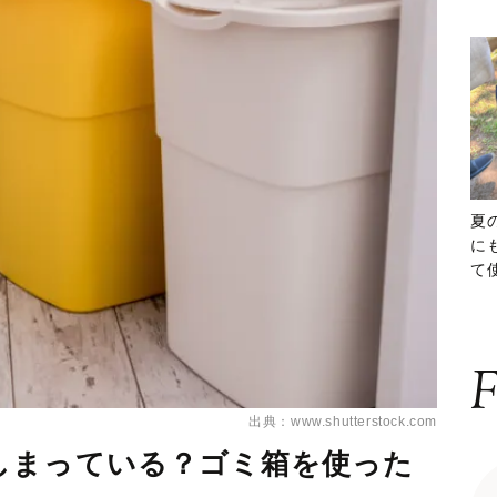
夏
に
て
ッ
F
出典：www.shutterstock.com
しまっている？ゴミ箱を使った