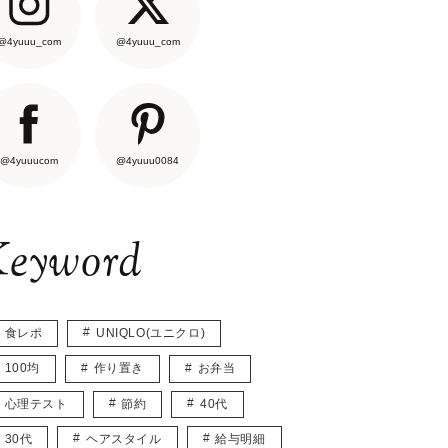
@4yuuu_com
@4yuuu_com
@4yuuucom
@4yuuu0084
eyword
食レポ
UNIQLO(ユニクロ)
100均
作り置き
お弁当
心理テスト
節約
40代
30代
ヘアスタイル
給与明細