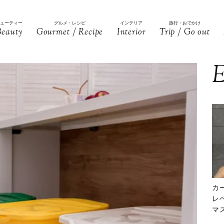
ビューティー
グルメ・レシピ
インテリア
旅行・おでかけ
Beauty
Gourmet / Recipe
Interior
Trip / Go out
E
カ
レ
マ
下