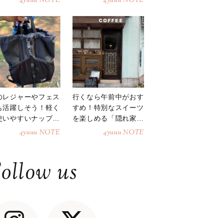
4yuuu NOTE
4yuuu NOTE
のレジャーやフェス
行くなら午前中がおす
も活躍しそう！軽く
すめ！特別なスイーツ
使いやすいナップサ
を楽しめる「隠れ家カ
ク
フェ」
4yuuu NOTE
4yuuu NOTE
ollow us