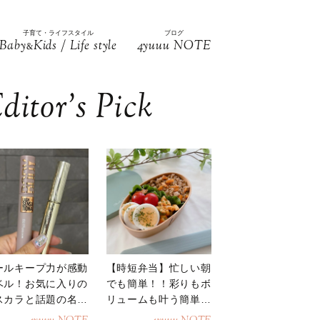
子育て・ライフスタイル
ブログ
Baby
Kids / Life style
4yuuu NOTE
&
ditor’s Pick
ールキープ力が感動
【時短弁当】忙しい朝
ベル！お気に入りの
でも簡単！！彩りもボ
スカラと話題の名品
リュームも叶う簡単そ
地
ぼろ弁当！