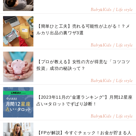
Baby
Kids / Life style
&
【簡単ひと工夫】売れる可能性が上がる！？メ
ルカリ出品の裏ワザ3選
Baby
Kids / Life style
&
【プロが教える】女性の方が得意な「コツコツ
投資」成功の秘訣って？
Baby
Kids / Life style
&
【2023年11月の“金運ランキング”】月間12星座
占い×タロットでずばり診断！
Baby
Kids / Life style
&
【FPが解説】今すぐチェック！お金が貯まる人