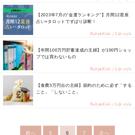
【2023年7月の“金運ランキング”】月間12星座
占い×タロットでずばり診断！
Baby
Kids / Life style
&
【年間100万円貯蓄達成の主婦】が100円ショッ
プでは買わないもの
Baby
Kids / Life style
&
【食費3万円台の主婦】節約のために必ず「する
こと」「しないこと」
Baby
Kids / Life style
&
前へ
5
6
7
次へ