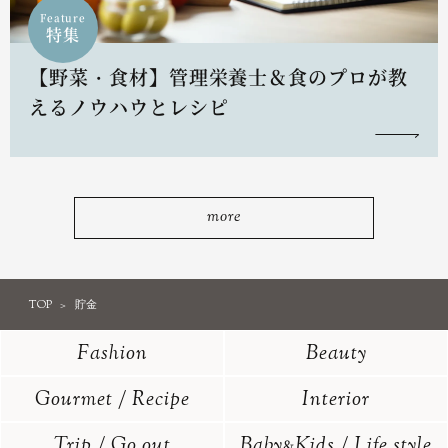
Feature
特集
【野菜・食材】管理栄養士＆食のプロが教
えるノウハウとレシピ
more
TOP
貯金
Fashion
Beauty
Gourmet / Recipe
Interior
Trip / Go out
Baby
Kids / Life style
&