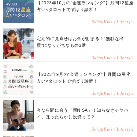
【2023年10月の“金運ランキング”】月間12星座
占い×タロットでずばり診断！
Baby
Kids / Life style
&
定期的に見直せばお金が貯まる！“無駄な出
費”になりがちなもの3選
Baby
Kids / Life style
&
【2023年9月の“金運ランキング”】月間12星座
占い×タロットでずばり診断！
Baby
Kids / Life style
&
今なら間に合う「新NISA」！知らなきゃヤバ
イ、ほったらかし投資って？
Baby
Kids / Life style
&