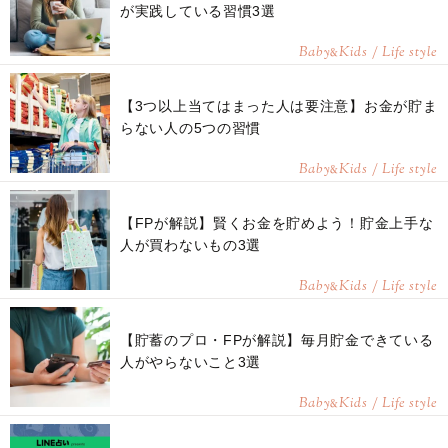
が実践している習慣3選
Baby
Kids / Life style
&
【3つ以上当てはまった人は要注意】お金が貯ま
らない人の5つの習慣
Baby
Kids / Life style
&
【FPが解説】賢くお金を貯めよう！貯金上手な
人が買わないもの3選
Baby
Kids / Life style
&
【貯蓄のプロ・FPが解説】毎月貯金できている
人がやらないこと3選
Baby
Kids / Life style
&