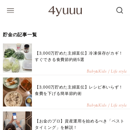
貯金の記事一覧
【3,000万貯めた主婦直伝】冷凍保存がカギ！
すぐできる食費節約術5選
Baby
Kids / Life style
&
【3,000万貯めた主婦直伝】レシピ本いらず！
食費を下げる簡単節約術
Baby
Kids / Life style
&
【お金のプロ】資産運用を始めるべき「ベスト
タイミング」を解説！