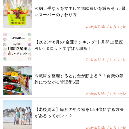
節約上手な人をマネして無駄買いを減らそう♪賢
いスーパーのまわり方
Baby
Kids / Life style
&
【2023年8月の“金運ランキング”】月間12星座
占い×タロットでずばり診断！
Baby
Kids / Life style
&
冷蔵庫を整理するとお金が貯まる？！食費の節
約につながる管理術5選
Baby
Kids / Life style
&
【老後資金】毎月の年金額を1.84倍にする方法
があるってホント？
Baby
Kids / Life style
&