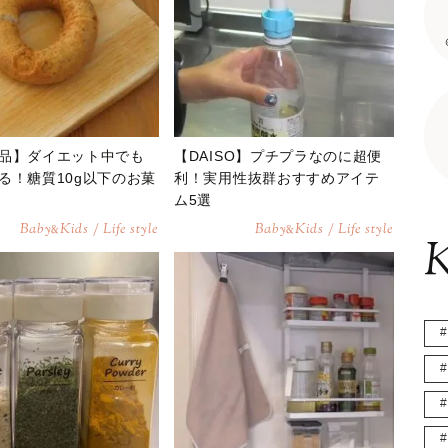
品】ダイエット中でも
【DAISO】プチプラなのに超便
る！糖質10g以下のお菓
利！実用性抜群おすすめアイテ
ム5選
Baby
Kids / Life style
Baby
Kids / Life style
&
&
K