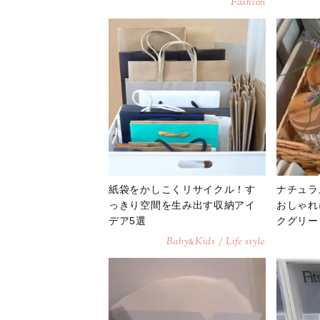
Fashion
紙袋をかしこくリサイクル！す
ナチュラ
っきり空間を生み出す収納アイ
おしゃれ
デア5選
クグリー
Baby
Kids / Life style
&