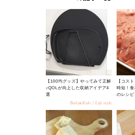
【100均グッズ】やってみて正解
【コスト
♪QOLが向上した収納アイデア4
時短！食
選
のレシピ
Baby
Kids / Life style
&