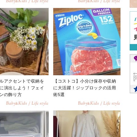
Baby
Kids / Life style
Baby
Kids / Life style
&
&
ルアクセントで収納を
【コストコ】小分け保存や収納
に演出しよう！フェイ
に大活躍！ジップロックの活用
ンの飾り方
術5選
Baby
Kids / Life style
Baby
Kids / Life style
&
&