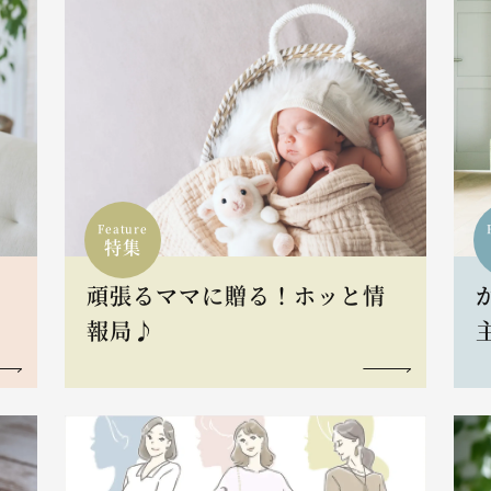
Feature
特集
頑張るママに贈る！ホッと情
報局♪