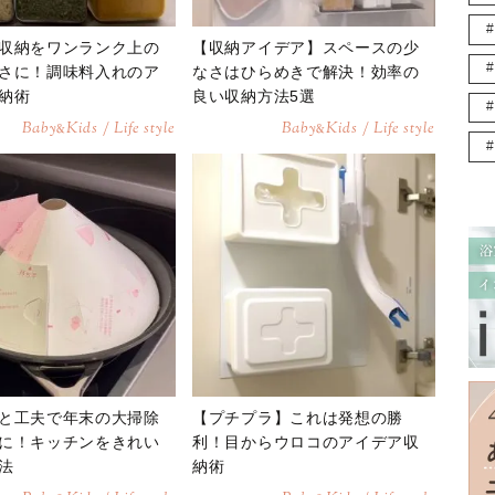
収納をワンランク上の
【収納アイデア】スペースの少
さに！調味料入れのア
なさはひらめきで解決！効率の
納術
良い収納方法5選
Baby
Kids / Life style
Baby
Kids / Life style
&
&
と工夫で年末の大掃除
【プチプラ】これは発想の勝
に！キッチンをきれい
利！目からウロコのアイデア収
法
納術