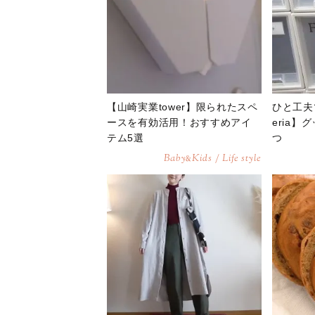
【山崎実業tower】限られたスペ
ひと工夫
ースを有効活用！おすすめアイ
eria
テム5選
つ
Baby
Kids / Life style
&