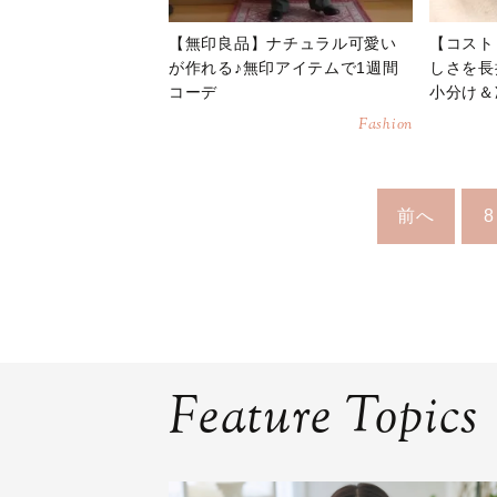
【無印良品】ナチュラル可愛い
【コスト
が作れる♪無印アイテムで1週間
しさを長
コーデ
小分け＆
Fashion
前へ
8
Feature Topics