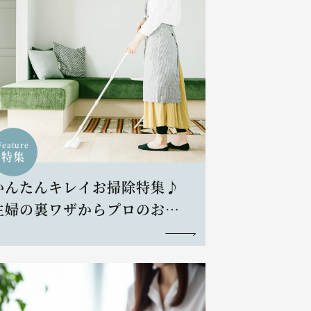
Feature
特集
かんたんキレイお掃除特集♪
主婦の裏ワザからプロのお掃
除術まで