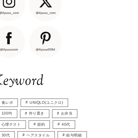
@4yuuu_com
@4yuuu_com
@4yuuucom
@4yuuu0084
eyword
食レポ
UNIQLO(ユニクロ)
100均
作り置き
お弁当
心理テスト
節約
40代
30代
ヘアスタイル
給与明細