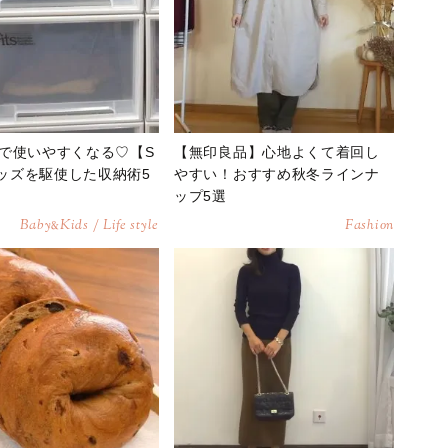
で使いやすくなる♡【S
【無印良品】心地よくて着回し
】グッズを駆使した収納術5
やすい！おすすめ秋冬ラインナ
ップ5選
Baby
Kids / Life style
Fashion
&