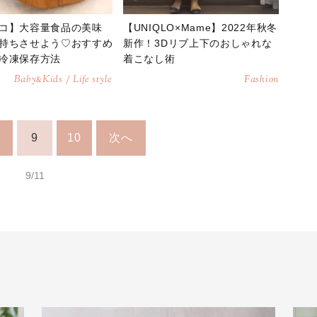
コ】大容量食品の美味
【UNIQLO×Mame】2022年秋冬
持ちさせよう♡おすすめ
新作！3Dリブ上下のおしゃれな
冷凍保存方法
着こなし術
Baby
Kids / Life style
Fashion
&
9
10
次へ
9/11