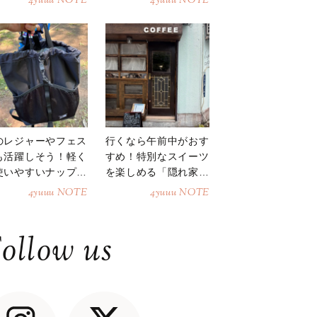
4yuuu NOTE
4yuuu NOTE
のレジャーやフェス
行くなら午前中がおす
も活躍しそう！軽く
すめ！特別なスイーツ
使いやすいナップサ
を楽しめる「隠れ家カ
ク
フェ」
4yuuu NOTE
4yuuu NOTE
ollow us