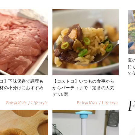
夏
に
て
ッ
コ】下味保存で調理も
【コストコ】いつもの食事から
材の小分けにおすすめ
からパーティまで！定番の人気
デリ5選
F
Baby
Kids / Life style
Baby
Kids / Life style
&
&