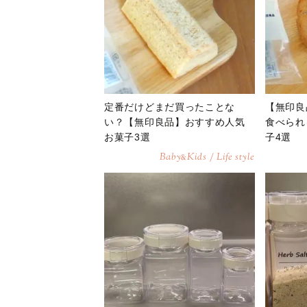
定番だけどまだ買ったことな
【無印良
い？【無印良品】おすすめ人気
食べられ
お菓子3選
子4選
Baby
Kids / Life style
&