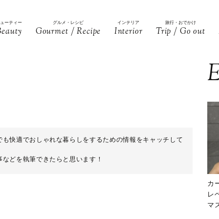
ビューティー
グルメ・レシピ
インテリア
旅行・おでかけ
Beauty
Gourmet / Recipe
Interior
Trip / Go out
E
でも快適でおしゃれな暮らしをするための情報をキャッチして
事などを執筆できたらと思います！
カ
レ
マ
下