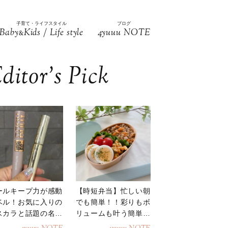
子育て・ライフスタイル
ブログ
Baby
Kids / Life style
4yuuu NOTE
&
ditor’s Pick
ールキープ力が感動
【時短弁当】忙しい朝
ベル！お気に入りの
でも簡単！！彩りもボ
スカラと話題の名品
リュームも叶う簡単そ
地
ぼろ弁当！