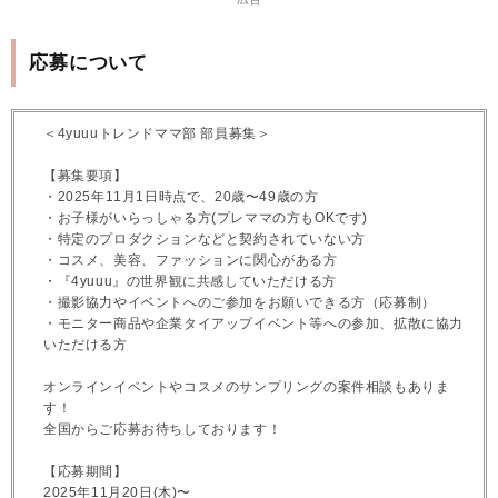
応募について
＜4yuuuトレンドママ部 部員募集＞
【募集要項】
・2025年11月1日時点で、20歳〜49歳の方
・お子様がいらっしゃる方(プレママの方もOKです)
・特定のプロダクションなどと契約されていない方
・コスメ、美容、ファッションに関心がある方
・『4yuuu』の世界観に共感していただける方
・撮影協力やイベントへのご参加をお願いできる方（応募制）
・モニター商品や企業タイアップイベント等への参加、拡散に協力
いただける方
オンラインイベントやコスメのサンプリングの案件相談もありま
す！
全国からご応募お待ちしております！
【応募期間】
2025年11月20日(木)〜