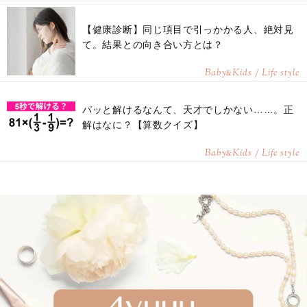
【健康診断】同じ項目で引っかかる人、絶対見
て。結果との向き合い方とは？
Baby
Kids / Life style
&
パッと解けるなんて、天才でしかない……。正
解はなに？【算数クイズ】
Baby
Kids / Life style
&