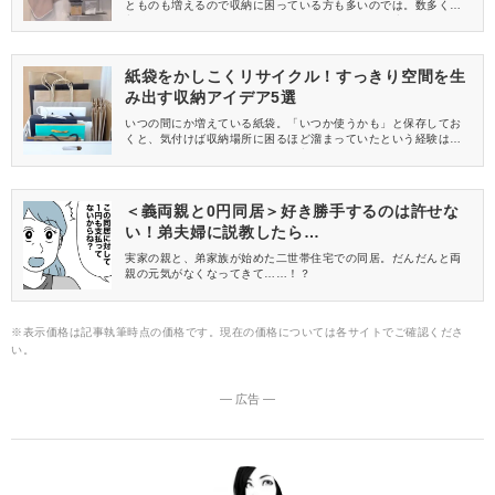
とものも増えるので収納に困っている方も多いのでは。数多くの
収納アイデアを発信しているYouTube(ユーチューブ)チャンネル
「ライフスタイルジャーナル」さんの動画より、今回は賃貸物件
におすすめの効率の良い収納術をご紹介します。
紙袋をかしこくリサイクル！すっきり空間を生
み出す収納アイデア5選
いつの間にか増えている紙袋。「いつか使うかも」と保存してお
くと、気付けば収納場所に困るほど溜まっていたという経験はあ
りませんか？さまざまなアイデア収納を発信しているYouTube(ユ
ーチューブ)チャンネル「ライフスタイルジャーナル」さんの動画
より、今回はお金をかけずにできる紙袋を使った収納アイデアを
ご紹介します。
＜義両親と0円同居＞好き勝手するのは許せな
い！弟夫婦に説教したら…
実家の親と、弟家族が始めた二世帯住宅での同居。だんだんと両
親の元気がなくなってきて……！？
※表示価格は記事執筆時点の価格です。現在の価格については各サイトでご確認くださ
い。
― 広告 ―