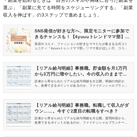
・副業を始めるときは「自分のスキルや興味に合った副業を
選ぶ」「副業に充てる時間をスケジューリングする」「副業
収入を伸ばす」の3ステップで進めましょう。
SNS発信が好きな方へ、限定モニターに参加で
きるチャンスも！【4yuuuトレンドママ部】部
員募集中
美容やコスメ、ファッションが好きなママたちが集まる公式コミ
ュニティ『4yuuuトレンドママ部』♡ママ友がほしい方、コスメサ
ンプルをお試ししてくれる方、美容やママ向けの情報を一緒に発
信してくれる方を募集しています！
【リアル給与明細】事務職。貯金額を月1万円
から3万円に増やしたい。今の収入のままで可
能でしょうか？
読者から寄せられたリアルな給与明細を大公開。明細の内訳か
ら、改善できるポイントがあるのか、ファイナンシャルプランナ
ーが解説します。【25歳 事務職】
【リアル給与明細】事務職。転職して収入がダ
ウン……。今すぐ2度目の転職をすべき？
読者から寄せられたリアルな給与明細を大公開。質問内容から、
改善できるポイントがあるのか、ファイナンシャルプランナーが
解説します。【31歳 事務職】