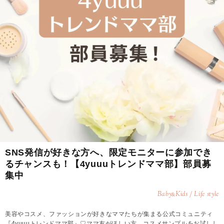
SNS発信が好きな方へ、限定モニターに参加でき
るチャンスも！【4yuuuトレンドママ部】部員募
集中
Baby
Kids / Life style
&
美容やコスメ、ファッションが好きなママたちが集まる公式コミュニティ
『4yuuuトレンドママ部』♡ママ友がほしい方、コスメサンプルをお試しし