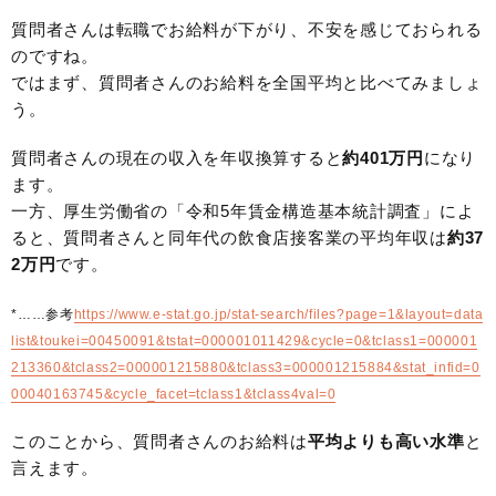
質問者さんは転職でお給料が下がり、不安を感じておられる
のですね。
ではまず、質問者さんのお給料を全国平均と比べてみましょ
う。
質問者さんの現在の収入を年収換算すると
約401万円
になり
ます。
一方、厚生労働省の「令和5年賃金構造基本統計調査」によ
ると、質問者さんと同年代の飲食店接客業の平均年収は
約37
2万円
です。
*……参考
https://www.e-stat.go.jp/stat-search/files?page=1&layout=data
list&toukei=00450091&tstat=000001011429&cycle=0&tclass1=000001
213360&tclass2=000001215880&tclass3=000001215884&stat_infid=0
00040163745&cycle_facet=tclass1&tclass4val=0
このことから、質問者さんのお給料は
平均よりも高い水準
と
言えます。