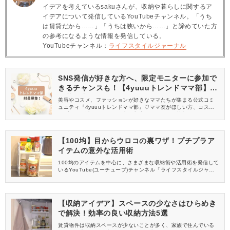
イデアを考えているsakuさんが、収納や暮らしに関するア
イデアについて発信しているYouTubeチャンネル。「うち
は賃貸だから……」「うちは狭いから……」と諦めていた方
の参考になるような情報を発信している。
YouTubeチャンネル：
ライフスタイルジャーナル
SNS発信が好きな方へ、限定モニターに参加で
きるチャンスも！【4yuuuトレンドママ部】部
員募集中
美容やコスメ、ファッションが好きなママたちが集まる公式コミ
ュニティ『4yuuuトレンドママ部』♡ママ友がほしい方、コスメサ
ンプルをお試ししてくれる方、美容やママ向けの情報を一緒に発
信してくれる方を募集しています！
【100均】目からウロコの裏ワザ！プチプラア
イテムの意外な活用術
100均のアイテムを中心に、さまざまな収納術や活用術を発信して
いるYouTube(ユーチューブ)チャンネル「ライフスタイルジャー
ナル」さん。今回は動画の中から、DAISO(ダイソー)やSeria(セリ
ア)のアイテムを使った意外な活用方法をご紹介します。
【収納アイデア】スペースの少なさはひらめき
で解決！効率の良い収納方法5選
賃貸物件は収納スペースが少ないことが多く、家族で住んでいる