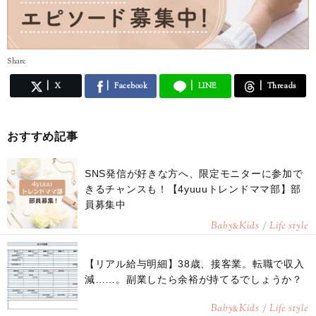
Share
X
Facebook
LINE
Threads
おすすめ記事
SNS発信が好きな方へ、限定モニターに参加で
きるチャンスも！【4yuuuトレンドママ部】部
員募集中
Baby
Kids / Life style
&
【リアル給与明細】38歳、接客業。転職で収入
減……。副業したら余裕が持てるでしょうか？
Baby
Kids / Life style
&