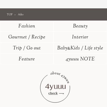
TOP
Aiko
Fashion
Beauty
Gourmet / Recipe
Interior
Trip / Go out
Baby
Kids / Life style
&
Feature
4yuuu NOTE