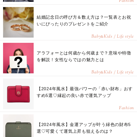
Fashion
結婚記念日の呼び方＆数え方は？一覧表とお祝
いにぴったりのプレゼントをご紹介
Baby
Kids / Life style
&
アラフォーとは何歳から何歳まで？意味や特徴
を解説！女性ならではの魅力とは
Baby
Kids / Life style
&
【2024年風水】最強パワーの「赤い財布」おす
すめ5選♡縁起の良い赤で運気アップ
Fashion
【2024年風水】金運アップが叶う緑色の財布5
選♡可愛くて運気上昇も狙えるのは？