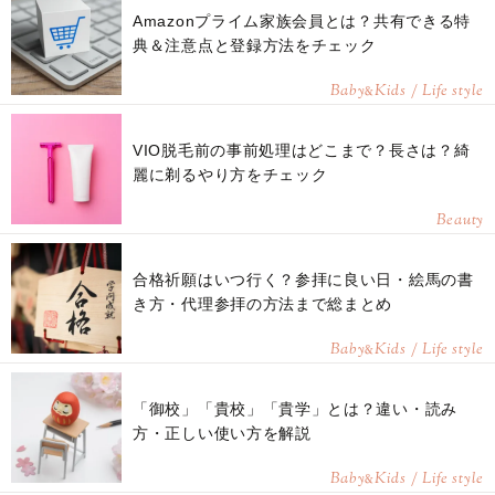
Amazonプライム家族会員とは？共有できる特
典＆注意点と登録方法をチェック
Baby
Kids / Life style
&
VIO脱毛前の事前処理はどこまで？長さは？綺
麗に剃るやり方をチェック
Beauty
合格祈願はいつ行く？参拝に良い日・絵馬の書
き方・代理参拝の方法まで総まとめ
Baby
Kids / Life style
&
「御校」「貴校」「貴学」とは？違い・読み
方・正しい使い方を解説
Baby
Kids / Life style
&